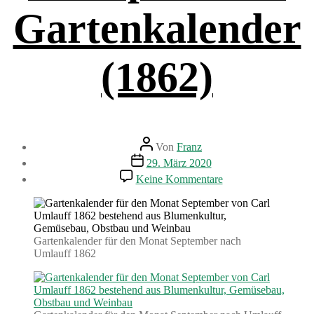
Gartenkalender
(1862)
Beitragsautor
Von
Franz
Beitragsdatum
29. März 2020
zu
Keine Kommentare
Gartenarbeiten
im
September.
Gartenkalender
(1862)
Gartenkalender für den Monat September nach
Umlauff 1862