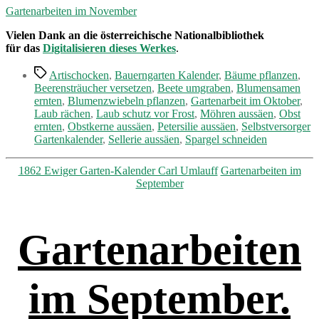
Gartenarbeiten im November
Vielen Dank an die österreichische Nationalbibliothek
für das
Digitalisieren dieses Werkes
.
Schlagwörter
Artischocken
,
Bauerngarten Kalender
,
Bäume pflanzen
,
Beerensträucher versetzen
,
Beete umgraben
,
Blumensamen
ernten
,
Blumenzwiebeln pflanzen
,
Gartenarbeit im Oktober
,
Laub rächen
,
Laub schutz vor Frost
,
Möhren aussäen
,
Obst
ernten
,
Obstkerne aussäen
,
Petersilie aussäen
,
Selbstversorger
Gartenkalender
,
Sellerie aussäen
,
Spargel schneiden
Kategorien
1862 Ewiger Garten-Kalender Carl Umlauff
Gartenarbeiten im
September
Gartenarbeiten
im September.