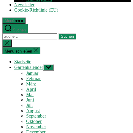
Newsletter
Cookie-Richtlinie (EU)
Menü
Suchen
Suche
nach:
Suche
schließen
Menü schließen
Startseite
Gartenkalender
Untermenü
anzeigen
Januar
Februar
März
April
Mai
Juni
Juli
August
September
Oktober
November
Dezember