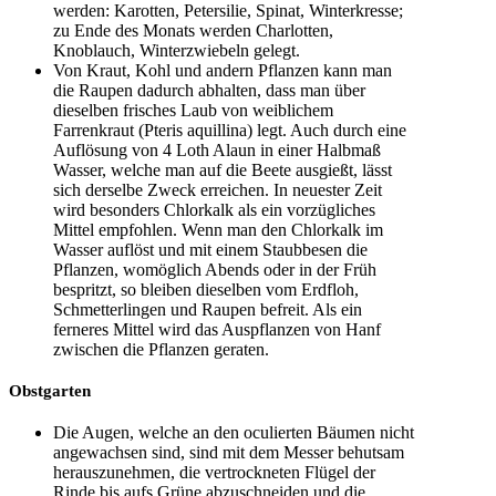
werden: Karotten, Petersilie, Spinat, Winterkresse;
zu Ende des Monats werden Charlotten,
Knoblauch, Winterzwiebeln gelegt.
Von Kraut, Kohl und andern Pflanzen kann man
die Raupen dadurch abhalten, dass man über
dieselben frisches Laub von weiblichem
Farrenkraut (Pteris aquillina) legt. Auch durch eine
Auflösung von 4 Loth Alaun in einer Halbmaß
Wasser, welche man auf die Beete ausgießt, lässt
sich derselbe Zweck erreichen. In neuester Zeit
wird besonders Chlorkalk als ein vorzügliches
Mittel empfohlen. Wenn man den Chlorkalk im
Wasser auflöst und mit einem Staubbesen die
Pflanzen, womöglich Abends oder in der Früh
bespritzt, so bleiben dieselben vom Erdfloh,
Schmetterlingen und Raupen befreit. Als ein
ferneres Mittel wird das Auspflanzen von Hanf
zwischen die Pflanzen geraten.
Obstgarten
Die Augen, welche an den oculierten Bäumen nicht
angewachsen sind, sind mit dem Messer behutsam
herauszunehmen, die vertrockneten Flügel der
Rinde bis aufs Grüne abzuschneiden und die