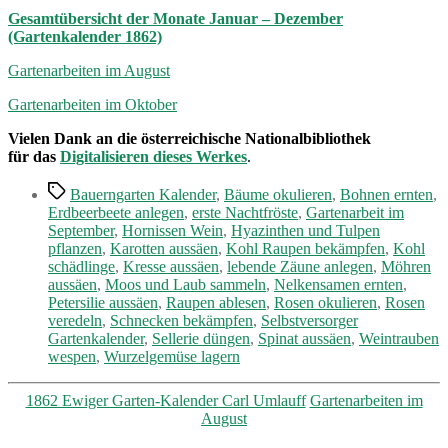
Gesamtübersicht der Monate Januar – Dezember
(Gartenkalender 1862)
Gartenarbeiten im August
Gartenarbeiten im Oktober
Vielen Dank an die österreichische Nationalbibliothek
für das
Digitalisieren dieses Werkes
.
Schlagwörter
Bauerngarten Kalender
,
Bäume okulieren
,
Bohnen ernten
,
Erdbeerbeete anlegen
,
erste Nachtfröste
,
Gartenarbeit im
September
,
Hornissen Wein
,
Hyazinthen und Tulpen
pflanzen
,
Karotten aussäen
,
Kohl Raupen bekämpfen
,
Kohl
schädlinge
,
Kresse aussäen
,
lebende Zäune anlegen
,
Möhren
aussäen
,
Moos und Laub sammeln
,
Nelkensamen ernten
,
Petersilie aussäen
,
Raupen ablesen
,
Rosen okulieren
,
Rosen
veredeln
,
Schnecken bekämpfen
,
Selbstversorger
Gartenkalender
,
Sellerie düngen
,
Spinat aussäen
,
Weintrauben
wespen
,
Wurzelgemüse lagern
Kategorien
1862 Ewiger Garten-Kalender Carl Umlauff
Gartenarbeiten im
August