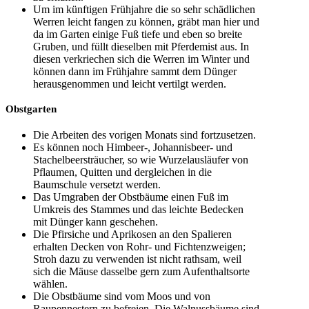
Um im künftigen Frühjahre die so sehr schädlichen
Werren leicht fangen zu können, gräbt man hier und
da im Garten einige Fuß tiefe und eben so breite
Gruben, und füllt dieselben mit Pferdemist aus. In
diesen verkriechen sich die Werren im Winter und
können dann im Frühjahre sammt dem Dünger
herausgenommen und leicht vertilgt werden.
Obstgarten
Die Arbeiten des vorigen Monats sind fortzusetzen.
Es können noch Himbeer-, Johannisbeer- und
Stachelbeersträucher, so wie Wurzelausläufer von
Pflaumen, Quitten und dergleichen in die
Baumschule versetzt werden.
Das Umgraben der Obstbäume einen Fuß im
Umkreis des Stammes und das leichte Bedecken
mit Dünger kann geschehen.
Die Pfirsiche und Aprikosen an den Spalieren
erhalten Decken von Rohr- und Fichtenzweigen;
Stroh dazu zu verwenden ist nicht rathsam, weil
sich die Mäuse dasselbe gern zum Aufenthaltsorte
wählen.
Die Obstbäume sind vom Moos und von
Raupennestern zu befreien. Die Walnussbäume sind