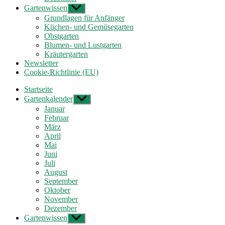
Gartenwissen
Untermenü
anzeigen
Grundlagen für Anfänger
Küchen- und Gemüsegarten
Obstgarten
Blumen- und Lustgarten
Kräutergarten
Newsletter
Cookie-Richtlinie (EU)
Startseite
Gartenkalender
Untermenü
anzeigen
Januar
Februar
März
April
Mai
Juni
Juli
August
September
Oktober
November
Dezember
Gartenwissen
Untermenü