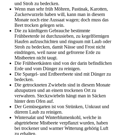
und Stroh zu bedecken.
Wenn man sehr früh Möhren, Pastinak, Karotten,
Zuckerwurzeln haben will, kann man in diesem
Monate noch eine Aussaat wagen; doch muss das
Beet trocken gelegen sein.
Die zu künftigem Gebrauche bestimmte
Frühbeeterde ist durchzusieben, zu kegelförmigen
Haufen aufzuschichten und ringsum mit Laub oder
Stroh zu bedecken, damit Nässe und Frost nicht
eindringen, weil nasse und gefrorene Erde zu
Mistbeeten nicht taugt.
Die Frühbeetkästen sind von der darin befindlichen
Erde und vom Dünger zu reinigen.
Die Spargel- und Erdbeerbeete sind mit Dünger zu
bedecken.
Die getrockneten Zwiebeln sind in diesem Monate
abzuputzen und an einem trockenen Ort zu
verwahren. Steckzwiebeln hängt man in Säcken
hinter dem Ofen auf.
Der Gemüsegarten ist von Strünken, Unkraut und
dürrem Laub zu reinigen.
Wintersalat und Winterblumenkohl, welche in
abgetriebene Mistbeete verpflanzt wurden, haben
bei trockener und warmer Witterung gehörig Luft
zu erhalten.