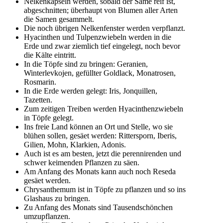
Nelkenkapseln werden, sobald der Same reif ist,
abgeschnitten; überhaupt von Blumen aller Arten
die Samen gesammelt.
Die noch übrigen Nelkenfenster werden verpflanzt.
Hyacinthen und Tulpenzwiebeln werden in die
Erde und zwar ziemlich tief eingelegt, noch bevor
die Kälte eintritt.
In die Töpfe sind zu bringen: Geranien,
Winterlevkojen, gefüllter Goldlack, Monatrosen,
Rosmarin.
In die Erde werden gelegt: Iris, Jonquillen,
Tazetten.
Zum zeitigen Treiben werden Hyacinthenzwiebeln
in Töpfe gelegt.
Ins freie Land können an Ort und Stelle, wo sie
blühen sollen, gesäet werden: Rittersporn, Iberis,
Gilien, Mohn, Klarkien, Adonis.
Auch ist es am besten, jetzt die perennirenden und
schwer keimenden Pflanzen zu säen.
Am Anfang des Monats kann auch noch Reseda
gesäet werden.
Chrysanthemum ist in Töpfe zu pflanzen und so ins
Glashaus zu bringen.
Zu Anfang des Monats sind Tausendschönchen
umzupflanzen.