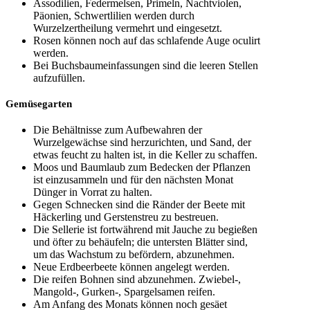
Assodilien, Federmelsen, Primeln, Nachtviolen,
Päonien, Schwertlilien werden durch
Wurzelzertheilung vermehrt und eingesetzt.
Rosen können noch auf das schlafende Auge oculirt
werden.
Bei Buchsbaumeinfassungen sind die leeren Stellen
aufzufüllen.
Gemüsegarten
Die Behältnisse zum Aufbewahren der
Wurzelgewächse sind herzurichten, und Sand, der
etwas feucht zu halten ist, in die Keller zu schaffen.
Moos und Baumlaub zum Bedecken der Pflanzen
ist einzusammeln und für den nächsten Monat
Dünger in Vorrat zu halten.
Gegen Schnecken sind die Ränder der Beete mit
Häckerling und Gerstenstreu zu bestreuen.
Die Sellerie ist fortwährend mit Jauche zu begießen
und öfter zu behäufeln; die untersten Blätter sind,
um das Wachstum zu befördern, abzunehmen.
Neue Erdbeerbeete können angelegt werden.
Die reifen Bohnen sind abzunehmen. Zwiebel-,
Mangold-, Gurken-, Spargelsamen reifen.
Am Anfang des Monats können noch gesäet