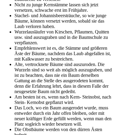
Nicht zu junge Kernstämme lassen sich jetzt
versetzen, schwache erst im Frühjahre.
Stachel- und Johannisbeersträuche, so wie junge
Bäume, können versetzt werden, sobald sie das
Laub verloren haben.
Wurzelausläufer von Kirschen, Pflaumen, Quitten
usw. sind auszugraben und in die Baumschule zu
verpflanzen.
Empfehlenswert ist es, die Stämme und größeren
Äste der Bäume, nachdem das Laub abgefallen ist,
mit Kalkwasser zu bestreichen.
Alte, vertrocknete Bäume sind auszuroden. Die
Wurzeln sind so weit als möglich auszugraben, und
ist zu beachten, dass nie ein Baum derselben
Gattung an die Stelle des ausgerodeten kommt,
denn die Erfahrung lehrt, dass in diesem Falle der
neugesetzte Baum nicht gedeiht.
Am besten ist es, wenn nach Kern- Steinobst, nach
Stein- Kernobst gepflanzt wird.
Das Loch, wo ein Baum ausgerodet wurde, muss
entweder durch ein Jahr offen bleiben, oder mit
neuer kräftiger Erde gefüllt werden, wenn man den
Platz sogleich wieder besetzen will.
Die Obstbäume werden von den dürren Ästen
befreit.