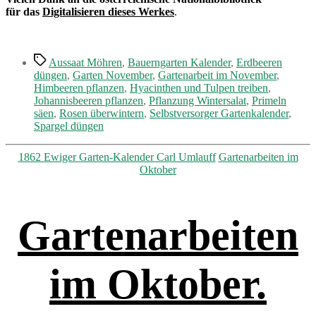
für das
Digitalisieren dieses Werkes
.
Schlagwörter
Aussaat Möhren
,
Bauerngarten Kalender
,
Erdbeeren
düngen
,
Garten November
,
Gartenarbeit im November
,
Himbeeren pflanzen
,
Hyacinthen und Tulpen treiben
,
Johannisbeeren pflanzen
,
Pflanzung Wintersalat
,
Primeln
säen
,
Rosen überwintern
,
Selbstversorger Gartenkalender
,
Spargel düngen
Kategorien
1862 Ewiger Garten-Kalender Carl Umlauff
Gartenarbeiten im
Oktober
Gartenarbeiten
im Oktober.