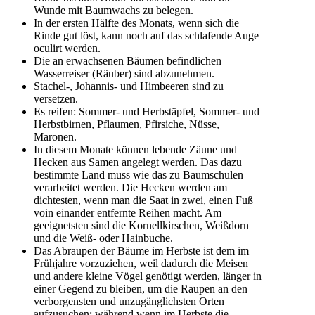
Wunde mit Baumwachs zu belegen.
In der ersten Hälfte des Monats, wenn sich die
Rinde gut löst, kann noch auf das schlafende Auge
oculirt werden.
Die an erwachsenen Bäumen befindlichen
Wasserreiser (Räuber) sind abzunehmen.
Stachel-, Johannis- und Himbeeren sind zu
versetzen.
Es reifen: Sommer- und Herbstäpfel, Sommer- und
Herbstbirnen, Pflaumen, Pfirsiche, Nüsse,
Maronen.
In diesem Monate können lebende Zäune und
Hecken aus Samen angelegt werden. Das dazu
bestimmte Land muss wie das zu Baumschulen
verarbeitet werden. Die Hecken werden am
dichtesten, wenn man die Saat in zwei, einen Fuß
voin einander entfernte Reihen macht. Am
geeignetsten sind die Kornellkirschen, Weißdorn
und die Weiß- oder Hainbuche.
Das Abraupen der Bäume im Herbste ist dem im
Frühjahre vorzuziehen, weil dadurch die Meisen
und andere kleine Vögel genötigt werden, länger in
einer Gegend zu bleiben, um die Raupen an den
verborgensten und unzugänglichsten Orten
aufzusuchen; während wenn im Herbste die