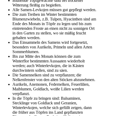
Blühende Topfgewächse sind bei trockener
Witterung fleißig zu begießen.
Alle Samen-Levkojen müssen gut gepflegt werden.
Die zum Treiben im Winter bestimmten
Blumenzwiebeln, z.B. Tulpen, Hyacinthen sind am
Ende des Monats in Töpfe zu legen und bis zum
eintretenden Froste an einen nicht zu sonnigen Ort
in den Garten zu stellen, wo sie mäßig feucht
gehalten werden.
Das Einsammeln des Samens wird fortgesetzt,
besonders von Aurikeln, Primeln und allen Arten
Sommerblumen.
Bis zur Mitte des Monats können die zum
Winterflor bestimmten Aussaaten wiederholt
werden; auch Winterlevkojen, die in Kästen
durchwintern sollen, sind zu säen.
Die Samennelken sind zu verpflanzen; die
Nelkenfenster von den alten Stöcken abzunehmen.
Aurikeln, Anemonen, Federnelken, Feuerlilien,
Maiblumen, Goldlach, weiße Lilien werden
verpflanzt.
In die Töpfe zu bringen sind: Balsaminen,
Stecklinge von Goldlack und Geranien,
Winterlevkojen, welche sich gefüllt zeigen, dann
die früher aus Töpfen ins Land gepflanzten