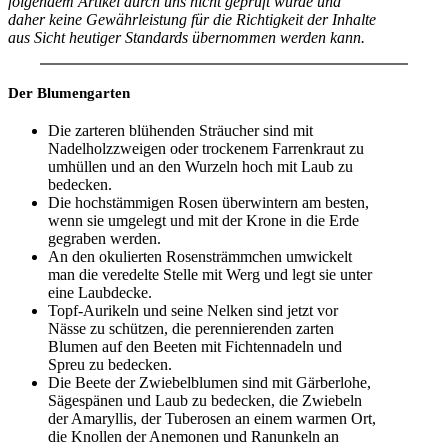
folgendem Artikel durch uns nicht geprüft wurde und
daher keine Gewährleistung für die Richtigkeit der Inhalte
aus Sicht heutiger Standards übernommen werden kann.
Der Blumengarten
Die zarteren blühenden Sträucher sind mit
Nadelholzzweigen oder trockenem Farrenkraut zu
umhüllen und an den Wurzeln hoch mit Laub zu
bedecken.
Die hochstämmigen Rosen überwintern am besten,
wenn sie umgelegt und mit der Krone in die Erde
gegraben werden.
An den okulierten Rosensträmmchen umwickelt
man die veredelte Stelle mit Werg und legt sie unter
eine Laubdecke.
Topf-Aurikeln und seine Nelken sind jetzt vor
Nässe zu schützen, die perennierenden zarten
Blumen auf den Beeten mit Fichtennadeln und
Spreu zu bedecken.
Die Beete der Zwiebelblumen sind mit Gärberlohe,
Sägespänen und Laub zu bedecken, die Zwiebeln
der Amaryllis, der Tuberosen an einem warmen Ort,
die Knollen der Anemonen und Ranunkeln an