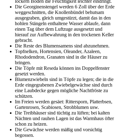
lockern Boden die Feuchtigkeit leichter eindringt.
Die Georginenstengel werden 6 Zoll über der Erde
weggeschnitten, die Knollenbündel behutsam
ausgegraben, gleich umgestürzt, damit das in den
hohlen Stängeln enthaltene Wasser ablaufe, dann
einen Tag über dem Luftzuge ausgesetzt und
hierauf zur Aufbewahrung in den trockenen Keller
gebracht.
Die Reste des Blumensamens sind abzunehmen.
Topfnelken, Hortensien, Oleander, Azaleen,
Rhododendron, Granaten sind in die Häuser zu
bringen.
Die Töpfe mit Reseda können ins Doppelfenster
gesetzt werden.
Blumenzwiebeln sind in Töpfe zu legen; die in die
Erde eingegrabenen Zwiebelgewächse sind durch
eine Laubdecke gegen mögliche Nachtfröste zu
schützen.
Im Freien werden gesäet: Rittersporn, Platterbsen,
Gartenrosen, Scabiosen, Strohblumen usw.
Die Treibhäuser sind tüchtig zu lüften; bei kalten
Nächten und rauhen Lagen ist das Warmhaus öfter
schon zu heizen.
Die Gewächse werden mäßig und vorsichtig
begossen.