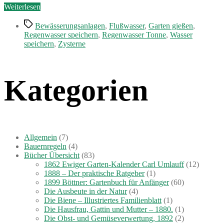
„Bewässerungsanlagen
Weiterlesen
–
Schlagwörter
Garten
Bewässerungsanlagen
,
Flußwasser
,
Garten gießen
,
gießen“
Regenwasser speichern
,
Regenwasser Tonne
,
Wasser
speichern
,
Zysterne
Kategorien
Allgemein
(7)
Bauernregeln
(4)
Bücher Übersicht
(83)
1862 Ewiger Garten-Kalender Carl Umlauff
(12)
1888 – Der praktische Ratgeber
(1)
1899 Böttner: Gartenbuch für Anfänger
(60)
Die Ausbeute in der Natur
(4)
Die Biene – Illustriertes Familienblatt
(1)
Die Hausfrau, Gattin und Mutter – 1880.
(1)
Die Obst- und Gemüseverwertung, 1892
(2)