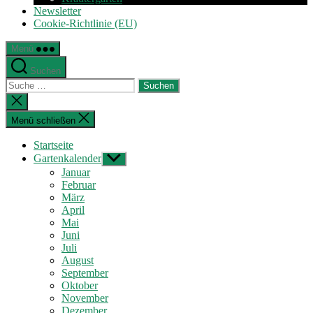
Newsletter
Cookie-Richtlinie (EU)
Menü
Suchen
Suche
nach:
Suche
schließen
Menü schließen
Startseite
Gartenkalender
Untermenü
anzeigen
Januar
Februar
März
April
Mai
Juni
Juli
August
September
Oktober
November
Dezember