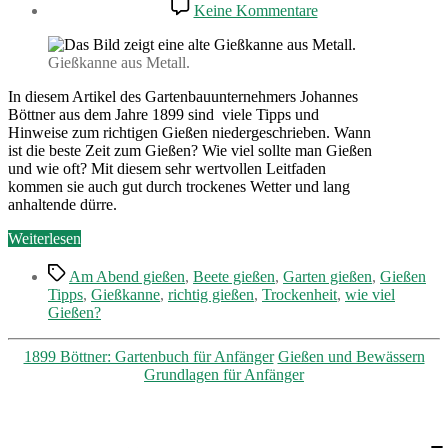
zu
Keine Kommentare
Das
Gießen
–
Gießkanne aus Metall.
Wie
gießt
In diesem Artikel des Gartenbauunternehmers Johannes
man
Böttner aus dem Jahre 1899 sind viele Tipps und
richtig?
Hinweise zum richtigen Gießen niedergeschrieben. Wann
ist die beste Zeit zum Gießen? Wie viel sollte man Gießen
und wie oft? Mit diesem sehr wertvollen Leitfaden
kommen sie auch gut durch trockenes Wetter und lang
anhaltende dürre.
„Das
Weiterlesen
Gießen
Schlagwörter
–
Am Abend gießen
,
Beete gießen
,
Garten gießen
,
Gießen
Wie
Tipps
,
Gießkanne
,
richtig gießen
,
Trockenheit
,
wie viel
gießt
Gießen?
man
richtig?“
Kategorien
1899 Böttner: Gartenbuch für Anfänger
Gießen und Bewässern
Grundlagen für Anfänger