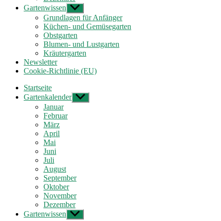
Gartenwissen
Untermenü
anzeigen
Grundlagen für Anfänger
Küchen- und Gemüsegarten
Obstgarten
Blumen- und Lustgarten
Kräutergarten
Newsletter
Cookie-Richtlinie (EU)
Startseite
Gartenkalender
Untermenü
anzeigen
Januar
Februar
März
April
Mai
Juni
Juli
August
September
Oktober
November
Dezember
Gartenwissen
Untermenü