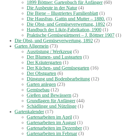
1899 Böttner: Gartenbuch für Anfänger
(60)
Die Ausbeute in der Natur
(4)
Die Biene – Illustriertes Familienblatt
(1)
Die Hausfrau, Gattin und Mutter – 1880.
(1)
Die Obst- und Gemüseverwertung, 1892
(2)
Handbuch der Likör-Fabrikation, 1900
(1)
Praktische Gemüsegärtnerei – J. Böttner 1907
(1)
Die Obst- und Gemüseverwertung, 1892
(2)
Garten Allgemein
(73)
Ausrüstung / Werkzeug
(5)
Der Blumen- und Lustgarten
(1)
Der Kräutergarten
(1)
Der Küchen- und Gemüsegarten
(16)
Der Obstgarten
(6)
Düngung und Bodenbearbeitung
(12)
Garten anlegen
(23)
Gemüsebau
(12)
Gießen und Bewässern
(2)
Grundlagen für Anfänger
(44)
Schädlinge und Nützlinge
(1)
Gartenkalender
(17)
Gartenarbeiten im April
(1)
Gartenarbeiten im August
(1)
Gartenarbeiten im Dezember
(1)
Gartenarbeiten im Februar
(3)