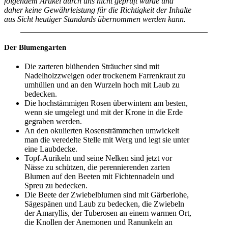
folgendem Artikel durch uns nicht geprüft wurde und
daher keine Gewährleistung für die Richtigkeit der Inhalte
aus Sicht heutiger Standards übernommen werden kann.
Der Blumengarten
Die zarteren blühenden Sträucher sind mit
Nadelholzzweigen oder trockenem Farrenkraut zu
umhüllen und an den Wurzeln hoch mit Laub zu
bedecken.
Die hochstämmigen Rosen überwintern am besten,
wenn sie umgelegt und mit der Krone in die Erde
gegraben werden.
An den okulierten Rosensträmmchen umwickelt
man die veredelte Stelle mit Werg und legt sie unter
eine Laubdecke.
Topf-Aurikeln und seine Nelken sind jetzt vor
Nässe zu schützen, die perennierenden zarten
Blumen auf den Beeten mit Fichtennadeln und
Spreu zu bedecken.
Die Beete der Zwiebelblumen sind mit Gärberlohe,
Sägespänen und Laub zu bedecken, die Zwiebeln
der Amaryllis, der Tuberosen an einem warmen Ort,
die Knollen der Anemonen und Ranunkeln an