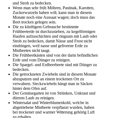
und Stroh zu bedecken.
Wenn man sehr früh Möhren, Pastinak, Karotten,
Zuckerwurzeln haben will, kann man in diesem
Monate noch eine Aussaat wagen; doch muss das
Beet trocken gelegen sein.
Die zu künftigem Gebrauche bestimmte
Frühbeeterde ist durchzusieben, zu kegelförmigen
Haufen aufzuschichten und ringsum mit Laub oder
Stroh zu bedecken, damit Nässe und Frost nicht
eindringen, weil nasse und gefrorene Erde zu
Mistbeeten nicht taugt.
Die Frühbeetkästen sind von der darin befindlichen
Erde und vom Dünger zu reinigen.
Die Spargel- und Erdbeerbeete sind mit Dünger zu
bedecken.
Die getrockneten Zwiebeln sind in diesem Monate
abzuputzen und an einem trockenen Ort zu
verwahren. Steckzwiebeln hängt man in Säcken
hinter dem Ofen auf.
Der Gemüsegarten ist von Strünken, Unkraut und
dürrem Laub zu reinigen.
Wintersalat und Winterblumenkohl, welche in
abgetriebene Mistbeete verpflanzt wurden, haben
bei trockener und warmer Witterung gehörig Luft
zu erhalten.