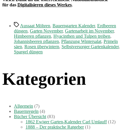
für das
Digitalisieren dieses Werkes
.
Schlagwörter
Aussaat Möhren
,
Bauerngarten Kalender
,
Erdbeeren
düngen
,
Garten November
,
Gartenarbeit im November
,
Himbeeren pflanzen
,
Hyacinthen und Tulpen treiben
,
Johannisbeeren pflanzen
,
Pflanzung Wintersalat
,
Primeln
säen
,
Rosen überwintern
,
Selbstversorger Gartenkalender
,
Spargel düngen
Kategorien
Allgemein
(7)
Bauernregeln
(4)
Bücher Übersicht
(83)
1862 Ewiger Garten-Kalender Carl Umlauff
(12)
1888 – Der praktische Ratgeber
(1)