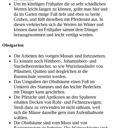
Um im künftigen Frühjahre die so sehr schädlichen
Werren leicht fangen zu können, gräbt man hier und
da im Garten einige Fuß tiefe und eben so breite
Gruben, und füllt dieselben mit Pferdemist aus. In
diesen verkriechen sich die Werren im Winter und
können dann im Frühjahre sammt dem Dünger
herausgenommen und leicht vertilgt werden.
Obstgarten
Die Arbeiten des vorigen Monats sind fortzusetzen.
Es können noch Himbeer-, Johannisbeer- und
Stachelbeersträucher, so wie Wurzelausläufer von
Pflaumen, Quitten und dergleichen in die
Baumschule versetzt werden.
Das Umgraben der Obstbäume einen Fuß im
Umkreis des Stammes und das leichte Bedecken
mit Dünger kann geschehen.
Die Pfirsiche und Aprikosen an den Spalieren
erhalten Decken von Rohr- und Fichtenzweigen;
Stroh dazu zu verwenden ist nicht rathsam, weil
sich die Mäuse dasselbe gern zum Aufenthaltsorte
wählen.
Die Obstbäume sind vom Moos und von
Raupennestern zu befreien. Die Walnussbäume sind