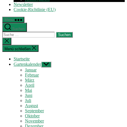
Newsletter
Cookie-Richtlinie (EU)
Menü
Suchen
Suche
nach:
Suche
schließen
Menü schließen
Startseite
Gartenkalender
Untermenü
anzeigen
Januar
Februar
März
April
Mai
Juni
Juli
August
September
Oktober
November
Dezember