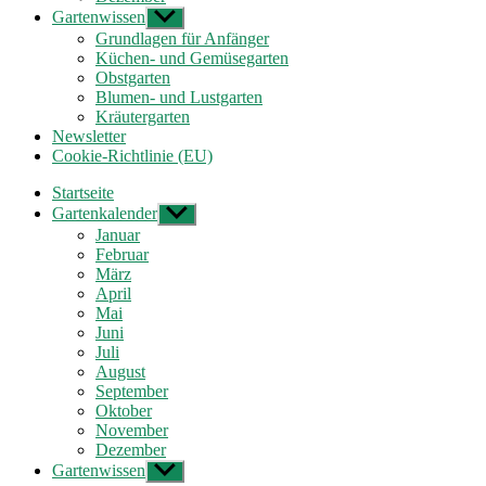
Gartenwissen
Untermenü
anzeigen
Grundlagen für Anfänger
Küchen- und Gemüsegarten
Obstgarten
Blumen- und Lustgarten
Kräutergarten
Newsletter
Cookie-Richtlinie (EU)
Startseite
Gartenkalender
Untermenü
anzeigen
Januar
Februar
März
April
Mai
Juni
Juli
August
September
Oktober
November
Dezember
Gartenwissen
Untermenü