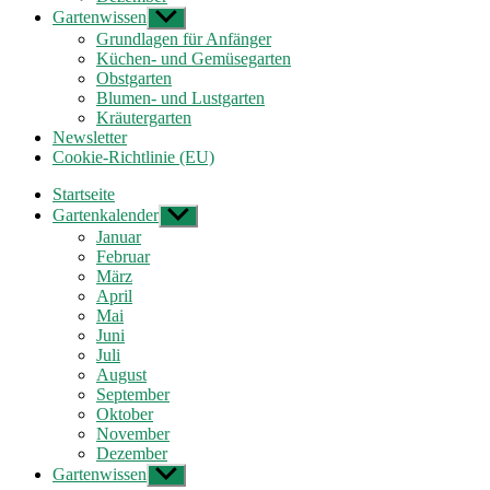
Gartenwissen
Untermenü
anzeigen
Grundlagen für Anfänger
Küchen- und Gemüsegarten
Obstgarten
Blumen- und Lustgarten
Kräutergarten
Newsletter
Cookie-Richtlinie (EU)
Startseite
Gartenkalender
Untermenü
anzeigen
Januar
Februar
März
April
Mai
Juni
Juli
August
September
Oktober
November
Dezember
Gartenwissen
Untermenü