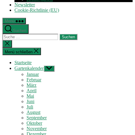
Newsletter
Cookie-Richtlinie (EU)
Menü
Suchen
Suche
nach:
Suche
schließen
Menü schließen
Startseite
Gartenkalender
Untermenü
anzeigen
Januar
Februar
März
April
Mai
Juni
Juli
August
September
Oktober
November
Dezember