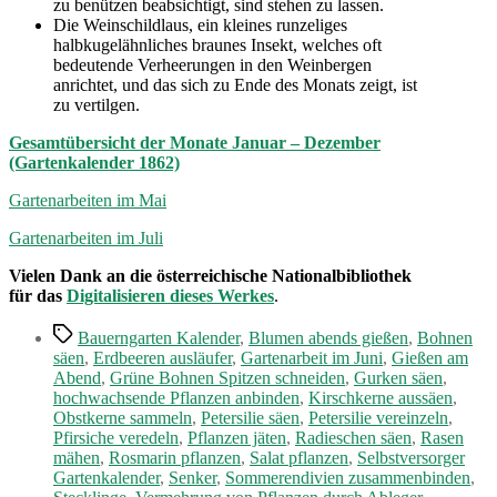
zu benützen beabsichtigt, sind stehen zu lassen.
Die Weinschildlaus, ein kleines runzeliges
halbkugelähnliches braunes Insekt, welches oft
bedeutende Verheerungen in den Weinbergen
anrichtet, und das sich zu Ende des Monats zeigt, ist
zu vertilgen.
Gesamtübersicht der Monate Januar – Dezember
(Gartenkalender 1862)
Gartenarbeiten im Mai
Gartenarbeiten im Juli
Vielen Dank an die österreichische Nationalbibliothek
für das
Digitalisieren dieses Werkes
.
Schlagwörter
Bauerngarten Kalender
,
Blumen abends gießen
,
Bohnen
säen
,
Erdbeeren ausläufer
,
Gartenarbeit im Juni
,
Gießen am
Abend
,
Grüne Bohnen Spitzen schneiden
,
Gurken säen
,
hochwachsende Pflanzen anbinden
,
Kirschkerne aussäen
,
Obstkerne sammeln
,
Petersilie säen
,
Petersilie vereinzeln
,
Pfirsiche veredeln
,
Pflanzen jäten
,
Radieschen säen
,
Rasen
mähen
,
Rosmarin pflanzen
,
Salat pflanzen
,
Selbstversorger
Gartenkalender
,
Senker
,
Sommerendivien zusammenbinden
,