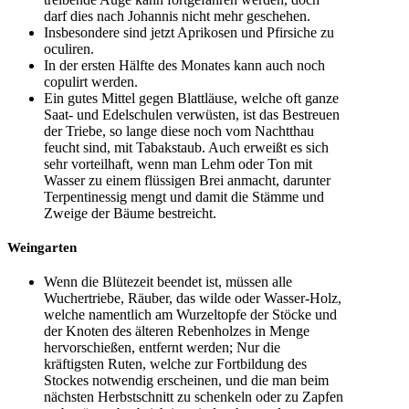
darf dies nach Johannis nicht mehr geschehen.
Insbesondere sind jetzt Aprikosen und Pfirsiche zu
oculiren.
In der ersten Hälfte des Monates kann auch noch
copulirt werden.
Ein gutes Mittel gegen Blattläuse, welche oft ganze
Saat- und Edelschulen verwüsten, ist das Bestreuen
der Triebe, so lange diese noch vom Nachtthau
feucht sind, mit Tabakstaub. Auch erweißt es sich
sehr vorteilhaft, wenn man Lehm oder Ton mit
Wasser zu einem flüssigen Brei anmacht, darunter
Terpentinessig mengt und damit die Stämme und
Zweige der Bäume bestreicht.
Weingarten
Wenn die Blütezeit beendet ist, müssen alle
Wuchertriebe, Räuber, das wilde oder Wasser-Holz,
welche namentlich am Wurzeltopfe der Stöcke und
der Knoten des älteren Rebenholzes in Menge
hervorschießen, entfernt werden; Nur die
kräftigsten Ruten, welche zur Fortbildung des
Stockes notwendig erscheinen, und die man beim
nächsten Herbstschnitt zu schenkeln oder zu Zapfen