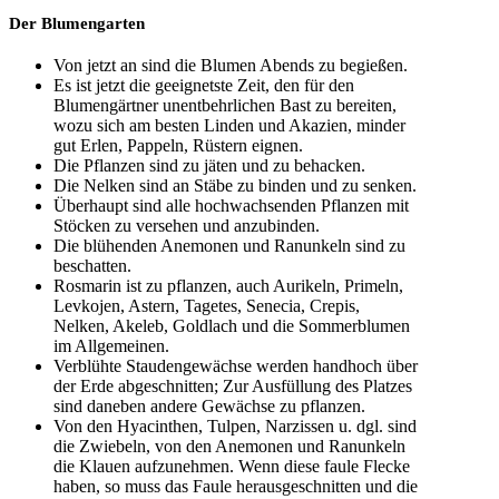
Der Blumengarten
Von jetzt an sind die Blumen Abends zu begießen.
Es ist jetzt die geeignetste Zeit, den für den
Blumengärtner unentbehrlichen Bast zu bereiten,
wozu sich am besten Linden und Akazien, minder
gut Erlen, Pappeln, Rüstern eignen.
Die Pflanzen sind zu jäten und zu behacken.
Die Nelken sind an Stäbe zu binden und zu senken.
Überhaupt sind alle hochwachsenden Pflanzen mit
Stöcken zu versehen und anzubinden.
Die blühenden Anemonen und Ranunkeln sind zu
beschatten.
Rosmarin ist zu pflanzen, auch Aurikeln, Primeln,
Levkojen, Astern, Tagetes, Senecia, Crepis,
Nelken, Akeleb, Goldlach und die Sommerblumen
im Allgemeinen.
Verblühte Staudengewächse werden handhoch über
der Erde abgeschnitten; Zur Ausfüllung des Platzes
sind daneben andere Gewächse zu pflanzen.
Von den Hyacinthen, Tulpen, Narzissen u. dgl. sind
die Zwiebeln, von den Anemonen und Ranunkeln
die Klauen aufzunehmen. Wenn diese faule Flecke
haben, so muss das Faule herausgeschnitten und die