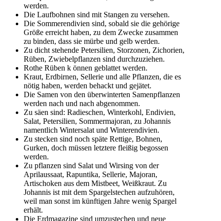
werden.
Die Laufbohnen sind mit Stangen zu versehen.
Die Sommerendivien sind, sobald sie die gehörige
Größe erreicht haben, zu dem Zwecke zusammen
zu binden, dass sie mürbe und gelb werden.
Zu dicht stehende Petersilien, Storzonen, Zichorien,
Rüben, Zwiebelpflanzen sind durchzuziehen.
Rothe Rüben k önnen geblattet werden.
Kraut, Erdbirnen, Sellerie und alle Pflanzen, die es
nötig haben, werden behackt und gejätet.
Die Samen von den überwinterten Samenpflanzen
werden nach und nach abgenommen.
Zu säen sind: Radieschen, Winterkohl, Endivien,
Salat, Petersilien, Sommermajoran, zu Johannis
namentlich Wintersalat und Winterendivien.
Zu stecken sind noch späte Rettige, Bohnen,
Gurken, doch müssen letztere fleißig begossen
werden.
Zu pflanzen sind Salat und Wirsing von der
Aprilaussaat, Rapuntika, Sellerie, Majoran,
Artischoken aus dem Mistbeet, Weißkraut. Zu
Johannis ist mit dem Spargelstechen aufzuhören,
weil man sonst im künftigen Jahre wenig Spargel
erhält.
Die Erdmagazine sind umzustechen und neue