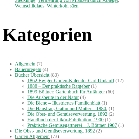
Stecklinge
,
Vermehrung von Pflanzen durch Ableger
,
Weinschildlaus
,
Winterkohl säen
Kategorien
Allgemein
(7)
Bauernregeln
(4)
Bücher Übersicht
(83)
1862 Ewiger Garten-Kalender Carl Umlauff
(12)
1888 – Der praktische Ratgeber
(1)
1899 Böttner: Gartenbuch für Anfänger
(60)
Die Ausbeute in der Natur
(4)
Die Biene – Illustriertes Familienblatt
(1)
Die Hausfrau, Gattin und Mutter – 1880.
(1)
Die Obst- und Gemüseverwertung, 1892
(2)
Handbuch der Likör-Fabrikation, 1900
(1)
Praktische Gemüsegärtnerei – J. Böttner 1907
(1)
Die Obst- und Gemüseverwertung, 1892
(2)
Garten Allgemein
(73)