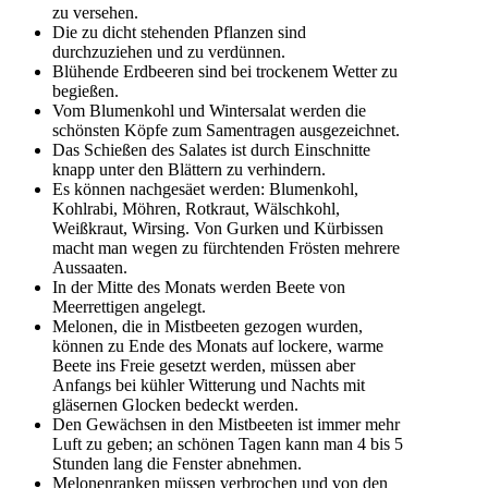
zu versehen.
Die zu dicht stehenden Pflanzen sind
durchzuziehen und zu verdünnen.
Blühende Erdbeeren sind bei trockenem Wetter zu
begießen.
Vom Blumenkohl und Wintersalat werden die
schönsten Köpfe zum Samentragen ausgezeichnet.
Das Schießen des Salates ist durch Einschnitte
knapp unter den Blättern zu verhindern.
Es können nachgesäet werden: Blumenkohl,
Kohlrabi, Möhren, Rotkraut, Wälschkohl,
Weißkraut, Wirsing. Von Gurken und Kürbissen
macht man wegen zu fürchtenden Frösten mehrere
Aussaaten.
In der Mitte des Monats werden Beete von
Meerrettigen angelegt.
Melonen, die in Mistbeeten gezogen wurden,
können zu Ende des Monats auf lockere, warme
Beete ins Freie gesetzt werden, müssen aber
Anfangs bei kühler Witterung und Nachts mit
gläsernen Glocken bedeckt werden.
Den Gewächsen in den Mistbeeten ist immer mehr
Luft zu geben; an schönen Tagen kann man 4 bis 5
Stunden lang die Fenster abnehmen.
Melonenranken müssen verbrochen und von den