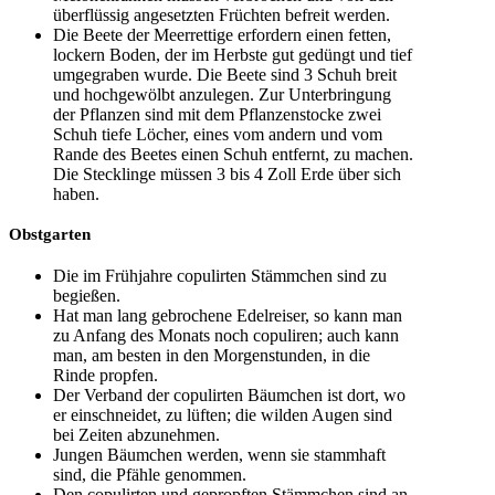
überflüssig angesetzten Früchten befreit werden.
Die Beete der Meerrettige erfordern einen fetten,
lockern Boden, der im Herbste gut gedüngt und tief
umgegraben wurde. Die Beete sind 3 Schuh breit
und hochgewölbt anzulegen. Zur Unterbringung
der Pflanzen sind mit dem Pflanzenstocke zwei
Schuh tiefe Löcher, eines vom andern und vom
Rande des Beetes einen Schuh entfernt, zu machen.
Die Stecklinge müssen 3 bis 4 Zoll Erde über sich
haben.
Obstgarten
Die im Frühjahre copulirten Stämmchen sind zu
begießen.
Hat man lang gebrochene Edelreiser, so kann man
zu Anfang des Monats noch copuliren; auch kann
man, am besten in den Morgenstunden, in die
Rinde propfen.
Der Verband der copulirten Bäumchen ist dort, wo
er einschneidet, zu lüften; die wilden Augen sind
bei Zeiten abzunehmen.
Jungen Bäumchen werden, wenn sie stammhaft
sind, die Pfähle genommen.
Den copulirten und gepropften Stämmchen sind an