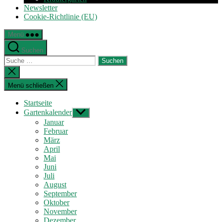
Newsletter
Cookie-Richtlinie (EU)
Menü
Suchen
Suche
nach:
Suche
schließen
Menü schließen
Startseite
Gartenkalender
Untermenü
anzeigen
Januar
Februar
März
April
Mai
Juni
Juli
August
September
Oktober
November
Dezember