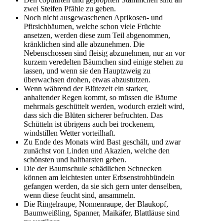
zwei Steifen Pfähle zu geben.
Noch nicht ausgewaschenen Aprikosen- und
Pfirsichbäumen, welche schon viele Früchte
ansetzen, werden diese zum Teil abgenommen,
kränklichen sind alle abzunehmen. Die
Nebenschossen sind fleisig abzunehmen, nur an vor
kurzem veredelten Bäumchen sind einige stehen zu
lassen, und wenn sie den Hauptzweig zu
überwachsen drohen, etwas abzustutzen.
Wenn während der Blütezeit ein starker,
anhaltender Regen kommt, so müssen die Bäume
mehrmals geschüttelt werden, wodurch erzielt wird,
dass sich die Blüten sicherer befruchten. Das
Schütteln ist übrigens auch bei trockenem,
windstillen Wetter vorteilhaft.
Zu Ende des Monats wird Bast geschält, und zwar
zunächst von Linden und Akazien, welche den
schönsten und haltbarsten geben.
Die der Baumschule schädlichen Schnecken
können am leichtesten unter Erbsenstrohbündeln
gefangen werden, da sie sich gern unter denselben,
wenn diese feucht sind, ansammeln.
Die Ringelraupe, Nonnenraupe, der Blaukopf,
Baumweißling, Spanner, Maikäfer, Blattläuse sind