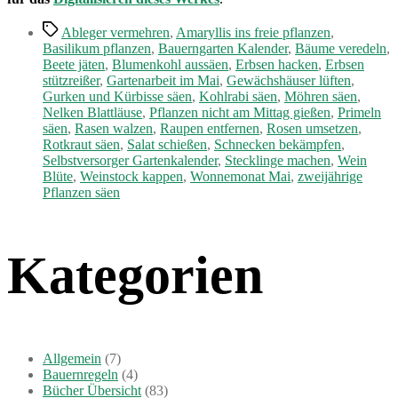
Schlagwörter
Ableger vermehren
,
Amaryllis ins freie pflanzen
,
Basilikum pflanzen
,
Bauerngarten Kalender
,
Bäume veredeln
,
Beete jäten
,
Blumenkohl aussäen
,
Erbsen hacken
,
Erbsen
stützreißer
,
Gartenarbeit im Mai
,
Gewächshäuser lüften
,
Gurken und Kürbisse säen
,
Kohlrabi säen
,
Möhren säen
,
Nelken Blattläuse
,
Pflanzen nicht am Mittag gießen
,
Primeln
säen
,
Rasen walzen
,
Raupen entfernen
,
Rosen umsetzen
,
Rotkraut säen
,
Salat schießen
,
Schnecken bekämpfen
,
Selbstversorger Gartenkalender
,
Stecklinge machen
,
Wein
Blüte
,
Weinstock kappen
,
Wonnemonat Mai
,
zweijährige
Pflanzen säen
Kategorien
Allgemein
(7)
Bauernregeln
(4)
Bücher Übersicht
(83)