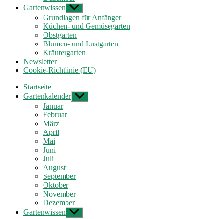
Gartenwissen
Untermenü
anzeigen
Grundlagen für Anfänger
Küchen- und Gemüsegarten
Obstgarten
Blumen- und Lustgarten
Kräutergarten
Newsletter
Cookie-Richtlinie (EU)
Startseite
Gartenkalender
Untermenü
anzeigen
Januar
Februar
März
April
Mai
Juni
Juli
August
September
Oktober
November
Dezember
Gartenwissen
Untermenü