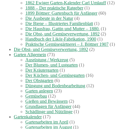
1862 Ewiger Garten-Kalender Carl Umlauff
(12)
1888 – Der praktische Ratgeber
(1)
1899 Böttner: Gartenbuch für Anfänger
(60)
Die Ausbeute in der Natur
(4)
Die Biene – Illustriertes Familienblatt
(1)
Die Hausfrau, Gattin und Mutter – 1880.
(1)
Die Obst- und Gemüseverwertung, 1892
(2)
Handbuch der Likör-Fabrikation, 1900
(1)
Praktische Gemüsegärtnerei – J. Böttner 1907
(1)
Die Obst- und Gemüseverwertung, 1892
(2)
Garten Allgemein
(73)
Ausrüstung / Werkzeug
(5)
Der Blumen- und Lustgarten
(1)
Der Kräutergarten
(1)
Der Küchen- und Gemüsegarten
(16)
Der Obstgarten
(6)
Düngung und Bodenbearbeitung
(12)
Garten anlegen
(23)
Gemüsebau
(12)
Gießen und Bewässern
(2)
Grundlagen für Anfänger
(44)
Schädlinge und Nützlinge
(1)
Gartenkalender
(17)
Gartenarbeiten im April
(1)
Gartenarbeiten im August
(1)