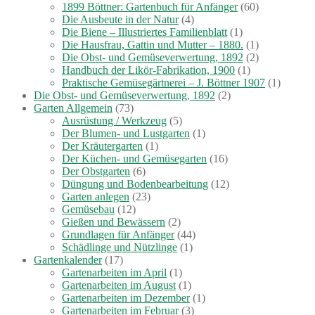
1899 Böttner: Gartenbuch für Anfänger
(60)
Die Ausbeute in der Natur
(4)
Die Biene – Illustriertes Familienblatt
(1)
Die Hausfrau, Gattin und Mutter – 1880.
(1)
Die Obst- und Gemüseverwertung, 1892
(2)
Handbuch der Likör-Fabrikation, 1900
(1)
Praktische Gemüsegärtnerei – J. Böttner 1907
(1)
Die Obst- und Gemüseverwertung, 1892
(2)
Garten Allgemein
(73)
Ausrüstung / Werkzeug
(5)
Der Blumen- und Lustgarten
(1)
Der Kräutergarten
(1)
Der Küchen- und Gemüsegarten
(16)
Der Obstgarten
(6)
Düngung und Bodenbearbeitung
(12)
Garten anlegen
(23)
Gemüsebau
(12)
Gießen und Bewässern
(2)
Grundlagen für Anfänger
(44)
Schädlinge und Nützlinge
(1)
Gartenkalender
(17)
Gartenarbeiten im April
(1)
Gartenarbeiten im August
(1)
Gartenarbeiten im Dezember
(1)
Gartenarbeiten im Februar
(3)