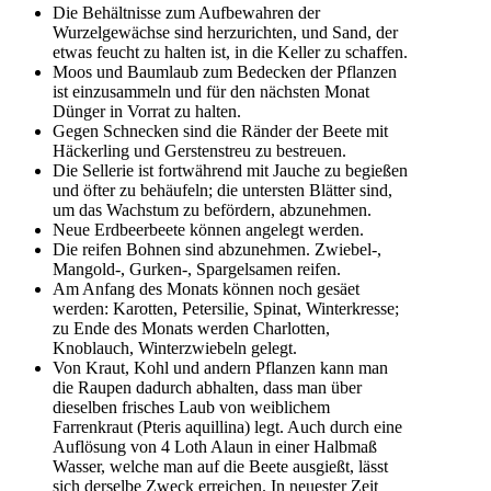
Die Behältnisse zum Aufbewahren der
Wurzelgewächse sind herzurichten, und Sand, der
etwas feucht zu halten ist, in die Keller zu schaffen.
Moos und Baumlaub zum Bedecken der Pflanzen
ist einzusammeln und für den nächsten Monat
Dünger in Vorrat zu halten.
Gegen Schnecken sind die Ränder der Beete mit
Häckerling und Gerstenstreu zu bestreuen.
Die Sellerie ist fortwährend mit Jauche zu begießen
und öfter zu behäufeln; die untersten Blätter sind,
um das Wachstum zu befördern, abzunehmen.
Neue Erdbeerbeete können angelegt werden.
Die reifen Bohnen sind abzunehmen. Zwiebel-,
Mangold-, Gurken-, Spargelsamen reifen.
Am Anfang des Monats können noch gesäet
werden: Karotten, Petersilie, Spinat, Winterkresse;
zu Ende des Monats werden Charlotten,
Knoblauch, Winterzwiebeln gelegt.
Von Kraut, Kohl und andern Pflanzen kann man
die Raupen dadurch abhalten, dass man über
dieselben frisches Laub von weiblichem
Farrenkraut (Pteris aquillina) legt. Auch durch eine
Auflösung von 4 Loth Alaun in einer Halbmaß
Wasser, welche man auf die Beete ausgießt, lässt
sich derselbe Zweck erreichen. In neuester Zeit