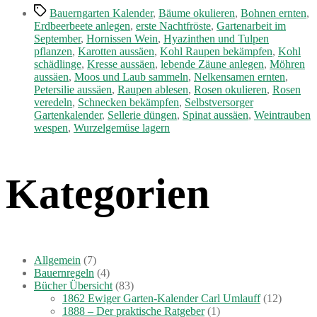
Schlagwörter
Bauerngarten Kalender
,
Bäume okulieren
,
Bohnen ernten
,
Erdbeerbeete anlegen
,
erste Nachtfröste
,
Gartenarbeit im
September
,
Hornissen Wein
,
Hyazinthen und Tulpen
pflanzen
,
Karotten aussäen
,
Kohl Raupen bekämpfen
,
Kohl
schädlinge
,
Kresse aussäen
,
lebende Zäune anlegen
,
Möhren
aussäen
,
Moos und Laub sammeln
,
Nelkensamen ernten
,
Petersilie aussäen
,
Raupen ablesen
,
Rosen okulieren
,
Rosen
veredeln
,
Schnecken bekämpfen
,
Selbstversorger
Gartenkalender
,
Sellerie düngen
,
Spinat aussäen
,
Weintrauben
wespen
,
Wurzelgemüse lagern
Kategorien
Allgemein
(7)
Bauernregeln
(4)
Bücher Übersicht
(83)
1862 Ewiger Garten-Kalender Carl Umlauff
(12)
1888 – Der praktische Ratgeber
(1)