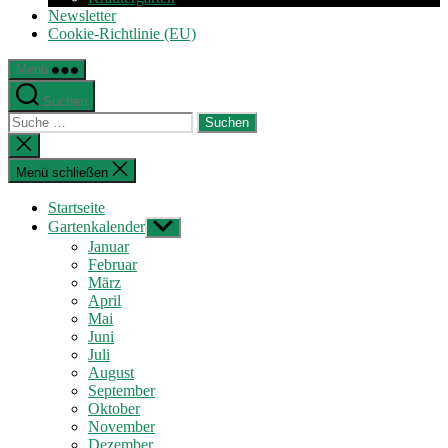
Newsletter
Cookie-Richtlinie (EU)
Menü
Suchen
Suche
nach:
Suche
schließen
Menü schließen
Startseite
Gartenkalender
Untermenü
anzeigen
Januar
Februar
März
April
Mai
Juni
Juli
August
September
Oktober
November
Dezember