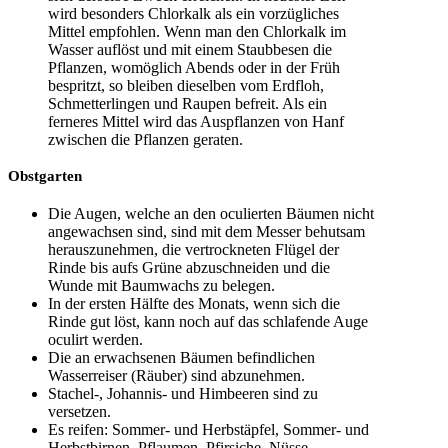
wird besonders Chlorkalk als ein vorzügliches
Mittel empfohlen. Wenn man den Chlorkalk im
Wasser auflöst und mit einem Staubbesen die
Pflanzen, womöglich Abends oder in der Früh
bespritzt, so bleiben dieselben vom Erdfloh,
Schmetterlingen und Raupen befreit. Als ein
ferneres Mittel wird das Auspflanzen von Hanf
zwischen die Pflanzen geraten.
Obstgarten
Die Augen, welche an den oculierten Bäumen nicht
angewachsen sind, sind mit dem Messer behutsam
herauszunehmen, die vertrockneten Flügel der
Rinde bis aufs Grüne abzuschneiden und die
Wunde mit Baumwachs zu belegen.
In der ersten Hälfte des Monats, wenn sich die
Rinde gut löst, kann noch auf das schlafende Auge
oculirt werden.
Die an erwachsenen Bäumen befindlichen
Wasserreiser (Räuber) sind abzunehmen.
Stachel-, Johannis- und Himbeeren sind zu
versetzen.
Es reifen: Sommer- und Herbstäpfel, Sommer- und
Herbstbirnen, Pflaumen, Pfirsiche, Nüsse,