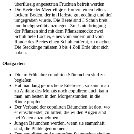
überflüssig angesetzten Früchten befreit werden.
Die Beete der Meerrettige erfordern einen fetten,
lockern Boden, der im Herbste gut gedüngt und tief
umgegraben wurde. Die Beete sind 3 Schuh breit
und hochgewölbt anzulegen. Zur Unterbringung
der Pflanzen sind mit dem Pflanzenstocke zwei
Schuh tiefe Löcher, eines vom andern und vom
Rande des Beetes einen Schuh entfernt, zu machen.
Die Stecklinge müssen 3 bis 4 Zoll Erde über sich
haben.
Obstgarten
Die im Frühjahre copulirten Stämmchen sind zu
begießen.
Hat man lang gebrochene Edelreiser, so kann man
zu Anfang des Monats noch copuliren; auch kann
man, am besten in den Morgenstunden, in die
Rinde propfen.
Der Verband der copulirten Bäumchen ist dort, wo
er einschneidet, zu lüften; die wilden Augen sind
bei Zeiten abzunehmen.
Jungen Bäumchen werden, wenn sie stammhaft
sind, die Pfähle genommen.
Den copulirten und gepropften Stämmchen sind an