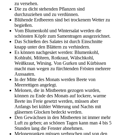
zu versehen.
Die zu dicht stehenden Pflanzen sind
durchzuziehen und zu verdünnen.
Blühende Erdbeeren sind bei trockenem Wetter zu
begießen.
Vom Blumenkohl und Wintersalat werden die
schönsten Köpfe zum Samentragen ausgezeichnet.
Das Schießen des Salates ist durch Einschnitte
knapp unter den Blättern zu verhindern.
Es können nachgesäet werden: Blumenkohl,
Kohlrabi, Möhren, Rotkraut, Wälschkohl,
Weißkraut, Wirsing. Von Gurken und Kürbissen
macht man wegen zu fürchtenden Frösten mehrere
Aussaaten.
In der Mitte des Monats werden Beete von
Meerrettigen angelegt.
Melonen, die in Mistbeeten gezogen wurden,
können zu Ende des Monats auf lockere, warme
Beete ins Freie gesetzt werden, müssen aber
Anfangs bei kühler Witterung und Nachts mit
gläsernen Glocken bedeckt werden.
Den Gewächsen in den Mistbeeten ist immer mehr
Luft zu geben; an schönen Tagen kann man 4 bis 5
Stunden lang die Fenster abnehmen.
Melonenranken müssen verbrochen und von den