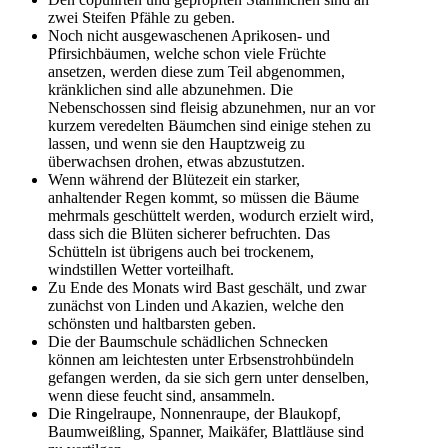
zwei Steifen Pfähle zu geben.
Noch nicht ausgewaschenen Aprikosen- und
Pfirsichbäumen, welche schon viele Früchte
ansetzen, werden diese zum Teil abgenommen,
kränklichen sind alle abzunehmen. Die
Nebenschossen sind fleisig abzunehmen, nur an vor
kurzem veredelten Bäumchen sind einige stehen zu
lassen, und wenn sie den Hauptzweig zu
überwachsen drohen, etwas abzustutzen.
Wenn während der Blütezeit ein starker,
anhaltender Regen kommt, so müssen die Bäume
mehrmals geschüttelt werden, wodurch erzielt wird,
dass sich die Blüten sicherer befruchten. Das
Schütteln ist übrigens auch bei trockenem,
windstillen Wetter vorteilhaft.
Zu Ende des Monats wird Bast geschält, und zwar
zunächst von Linden und Akazien, welche den
schönsten und haltbarsten geben.
Die der Baumschule schädlichen Schnecken
können am leichtesten unter Erbsenstrohbündeln
gefangen werden, da sie sich gern unter denselben,
wenn diese feucht sind, ansammeln.
Die Ringelraupe, Nonnenraupe, der Blaukopf,
Baumweißling, Spanner, Maikäfer, Blattläuse sind