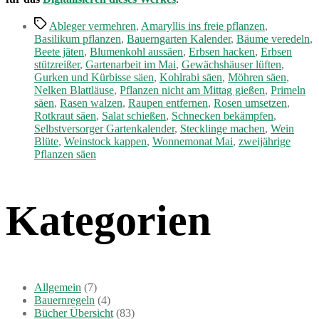
Schlagwörter
Ableger vermehren
,
Amaryllis ins freie pflanzen
,
Basilikum pflanzen
,
Bauerngarten Kalender
,
Bäume veredeln
,
Beete jäten
,
Blumenkohl aussäen
,
Erbsen hacken
,
Erbsen
stützreißer
,
Gartenarbeit im Mai
,
Gewächshäuser lüften
,
Gurken und Kürbisse säen
,
Kohlrabi säen
,
Möhren säen
,
Nelken Blattläuse
,
Pflanzen nicht am Mittag gießen
,
Primeln
säen
,
Rasen walzen
,
Raupen entfernen
,
Rosen umsetzen
,
Rotkraut säen
,
Salat schießen
,
Schnecken bekämpfen
,
Selbstversorger Gartenkalender
,
Stecklinge machen
,
Wein
Blüte
,
Weinstock kappen
,
Wonnemonat Mai
,
zweijährige
Pflanzen säen
Kategorien
Allgemein
(7)
Bauernregeln
(4)
Bücher Übersicht
(83)