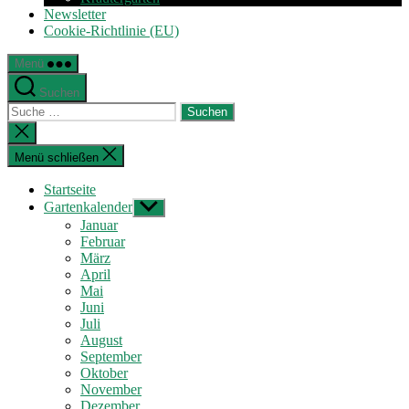
Newsletter
Cookie-Richtlinie (EU)
Menü
Suchen
Suche
nach:
Suche
schließen
Menü schließen
Startseite
Gartenkalender
Untermenü
anzeigen
Januar
Februar
März
April
Mai
Juni
Juli
August
September
Oktober
November
Dezember