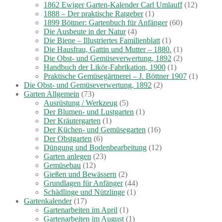
1862 Ewiger Garten-Kalender Carl Umlauff
(12)
1888 – Der praktische Ratgeber
(1)
1899 Böttner: Gartenbuch für Anfänger
(60)
Die Ausbeute in der Natur
(4)
Die Biene – Illustriertes Familienblatt
(1)
Die Hausfrau, Gattin und Mutter – 1880.
(1)
Die Obst- und Gemüseverwertung, 1892
(2)
Handbuch der Likör-Fabrikation, 1900
(1)
Praktische Gemüsegärtnerei – J. Böttner 1907
(1)
Die Obst- und Gemüseverwertung, 1892
(2)
Garten Allgemein
(73)
Ausrüstung / Werkzeug
(5)
Der Blumen- und Lustgarten
(1)
Der Kräutergarten
(1)
Der Küchen- und Gemüsegarten
(16)
Der Obstgarten
(6)
Düngung und Bodenbearbeitung
(12)
Garten anlegen
(23)
Gemüsebau
(12)
Gießen und Bewässern
(2)
Grundlagen für Anfänger
(44)
Schädlinge und Nützlinge
(1)
Gartenkalender
(17)
Gartenarbeiten im April
(1)
Gartenarbeiten im August
(1)