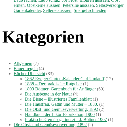
Laub rächen
,
Laub schutz vor Frost
,
Möhren aussäen
,
Obst
ernten
,
Obstkerne aussäen
,
Petersilie aussäen
,
Selbstversorger
Gartenkalender
,
Sellerie aussäen
,
Spargel schneiden
Kategorien
Allgemein
(7)
Bauernregeln
(4)
Bücher Übersicht
(83)
1862 Ewiger Garten-Kalender Carl Umlauff
(12)
1888 – Der praktische Ratgeber
(1)
1899 Böttner: Gartenbuch für Anfänger
(60)
Die Ausbeute in der Natur
(4)
Die Biene – Illustriertes Familienblatt
(1)
Die Hausfrau, Gattin und Mutter – 1880.
(1)
Die Obst- und Gemüseverwertung, 1892
(2)
Handbuch der Likör-Fabrikation, 1900
(1)
Praktische Gemüsegärtnerei – J. Böttner 1907
(1)
Die Obst- und Gemüseverwertung, 1892
(2)