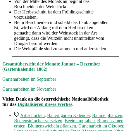
Von der Mitte des Monats an beginnt das
Beschneiden der Weinstöcke.
Der Herbstschnitt ist dem Frühlingsschnitte
vorzuziehen.
Beim Beschneiden und sobald das Laub abgefallen
ist, wird der Anfang mit dem Herbstsenken
gemacht; dann wird der Weinstock in der Art
gedüngt, dass die Wurzeln nicht unmittelbar vom
Dünger berührt werden.
Die Weinpfähle sind zu sammeln und aufzustellen.
Gesamtübersicht der Monate Januar – Dezember
(Gartenkalender 1862)
Gartenarbeiten im September
Gartenarbeiten im November
Vielen Dank an die österreichische Nationalbibliothek
für das
Digitalisieren dieses Werkes
.
Schlagwörter
Artischocken
,
Bauerngarten Kalender
,
Bäume pflanzen
,
Beerensträucher versetzen
,
Beete umgraben
,
Blumensamen
ernten
,
Blumenzwiebeln pflanzen
,
Gartenarbeit im Oktober
,