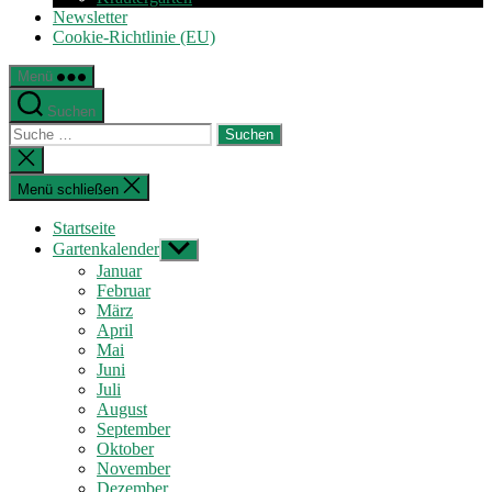
Newsletter
Cookie-Richtlinie (EU)
Menü
Suchen
Suche
nach:
Suche
schließen
Menü schließen
Startseite
Gartenkalender
Untermenü
anzeigen
Januar
Februar
März
April
Mai
Juni
Juli
August
September
Oktober
November
Dezember