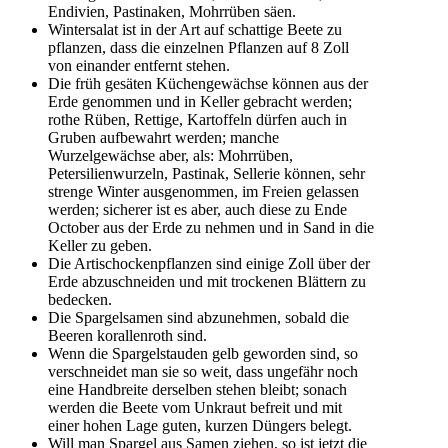
Endivien, Pastinaken, Mohrrüben säen.
Wintersalat ist in der Art auf schattige Beete zu
pflanzen, dass die einzelnen Pflanzen auf 8 Zoll
von einander entfernt stehen.
Die früh gesäten Küchengewächse können aus der
Erde genommen und in Keller gebracht werden;
rothe Rüben, Rettige, Kartoffeln dürfen auch in
Gruben aufbewahrt werden; manche
Wurzelgewächse aber, als: Mohrrüben,
Petersilienwurzeln, Pastinak, Sellerie können, sehr
strenge Winter ausgenommen, im Freien gelassen
werden; sicherer ist es aber, auch diese zu Ende
October aus der Erde zu nehmen und in Sand in die
Keller zu geben.
Die Artischockenpflanzen sind einige Zoll über der
Erde abzuschneiden und mit trockenen Blättern zu
bedecken.
Die Spargelsamen sind abzunehmen, sobald die
Beeren korallenroth sind.
Wenn die Spargelstauden gelb geworden sind, so
verschneidet man sie so weit, dass ungefähr noch
eine Handbreite derselben stehen bleibt; sonach
werden die Beete vom Unkraut befreit und mit
einer hohen Lage guten, kurzen Düngers belegt.
Will man Spargel aus Samen ziehen, so ist jetzt die