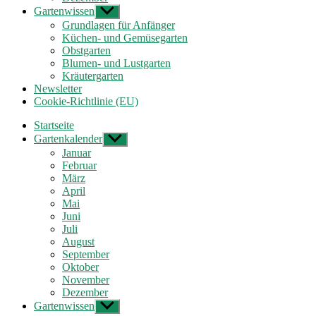
Gartenwissen
Untermenü
anzeigen
Grundlagen für Anfänger
Küchen- und Gemüsegarten
Obstgarten
Blumen- und Lustgarten
Kräutergarten
Newsletter
Cookie-Richtlinie (EU)
Startseite
Gartenkalender
Untermenü
anzeigen
Januar
Februar
März
April
Mai
Juni
Juli
August
September
Oktober
November
Dezember
Gartenwissen
Untermenü