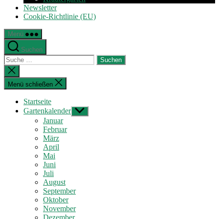
Newsletter
Cookie-Richtlinie (EU)
Menü
Suchen
Suche
nach:
Suche
schließen
Menü schließen
Startseite
Gartenkalender
Untermenü
anzeigen
Januar
Februar
März
April
Mai
Juni
Juli
August
September
Oktober
November
Dezember