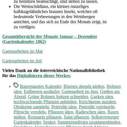
zu benützen beabsichtigt, sind stehen zu lassen.
Die Weinschildlaus, ein kleines runzeliges
halbkugelähnliches braunes Insekt, welches oft
bedeutende Verheerungen in den Weinbergen
anrichtet, und das sich zu Ende des Monats zeigt, ist
zu vertilgen.
Gesamtübersicht der Monate Januar – Dezember
(Gartenkalender 1862)
Gartenarbeiten im Mai
Gartenarbeiten im Juli
Vielen Dank an die österreichische Nationalbibliothek
für das
Digitalisieren dieses Werkes
.
Schlagwörter
Bauerngarten Kalender
,
Blumen abends gießen
,
Bohnen
säen
,
Erdbeeren ausläufer
,
Gartenarbeit im Juni
,
Gießen am
Abend
,
Grüne Bohnen Spitzen schneiden
,
Gurken säen
,
hochwachsende Pflanzen anbinden
,
Kirschkerne aussäen
,
Obstkerne sammeln
,
Petersilie säen
,
Petersilie vereinzeln
,
Pfirsiche veredeln
,
Pflanzen jäten
,
Radieschen säen
,
Rasen
mähen
,
Rosmarin pflanzen
,
Salat pflanzen
,
Selbstversorger
Gartenkalender
,
Senker
,
Sommerendivien zusammenbinden
,