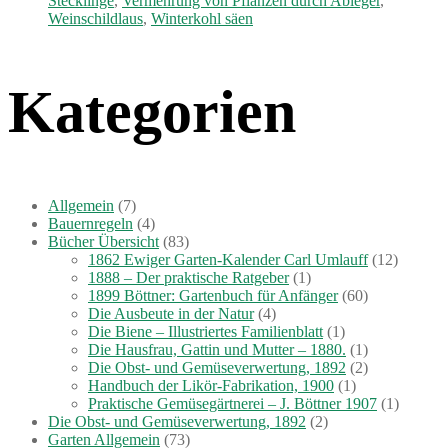
Stecklinge
,
Vermehrung von Pflanzen durch Ableger
,
Weinschildlaus
,
Winterkohl säen
Kategorien
Allgemein
(7)
Bauernregeln
(4)
Bücher Übersicht
(83)
1862 Ewiger Garten-Kalender Carl Umlauff
(12)
1888 – Der praktische Ratgeber
(1)
1899 Böttner: Gartenbuch für Anfänger
(60)
Die Ausbeute in der Natur
(4)
Die Biene – Illustriertes Familienblatt
(1)
Die Hausfrau, Gattin und Mutter – 1880.
(1)
Die Obst- und Gemüseverwertung, 1892
(2)
Handbuch der Likör-Fabrikation, 1900
(1)
Praktische Gemüsegärtnerei – J. Böttner 1907
(1)
Die Obst- und Gemüseverwertung, 1892
(2)
Garten Allgemein
(73)