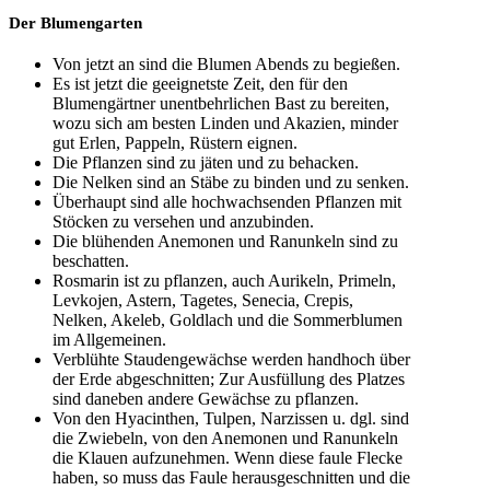
Der Blumengarten
Von jetzt an sind die Blumen Abends zu begießen.
Es ist jetzt die geeignetste Zeit, den für den
Blumengärtner unentbehrlichen Bast zu bereiten,
wozu sich am besten Linden und Akazien, minder
gut Erlen, Pappeln, Rüstern eignen.
Die Pflanzen sind zu jäten und zu behacken.
Die Nelken sind an Stäbe zu binden und zu senken.
Überhaupt sind alle hochwachsenden Pflanzen mit
Stöcken zu versehen und anzubinden.
Die blühenden Anemonen und Ranunkeln sind zu
beschatten.
Rosmarin ist zu pflanzen, auch Aurikeln, Primeln,
Levkojen, Astern, Tagetes, Senecia, Crepis,
Nelken, Akeleb, Goldlach und die Sommerblumen
im Allgemeinen.
Verblühte Staudengewächse werden handhoch über
der Erde abgeschnitten; Zur Ausfüllung des Platzes
sind daneben andere Gewächse zu pflanzen.
Von den Hyacinthen, Tulpen, Narzissen u. dgl. sind
die Zwiebeln, von den Anemonen und Ranunkeln
die Klauen aufzunehmen. Wenn diese faule Flecke
haben, so muss das Faule herausgeschnitten und die