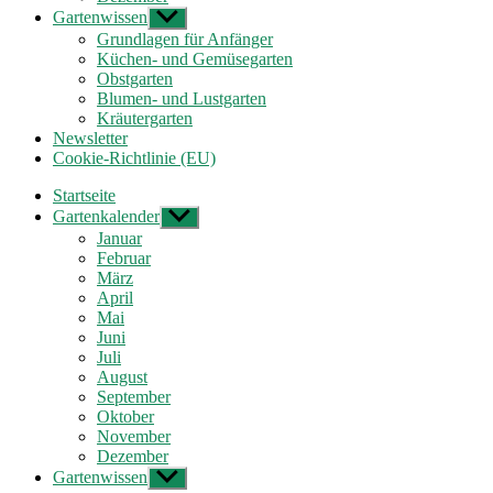
Gartenwissen
Untermenü
anzeigen
Grundlagen für Anfänger
Küchen- und Gemüsegarten
Obstgarten
Blumen- und Lustgarten
Kräutergarten
Newsletter
Cookie-Richtlinie (EU)
Startseite
Gartenkalender
Untermenü
anzeigen
Januar
Februar
März
April
Mai
Juni
Juli
August
September
Oktober
November
Dezember
Gartenwissen
Untermenü