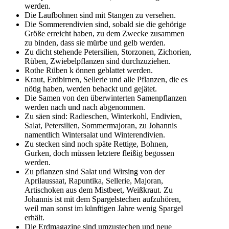
werden.
Die Laufbohnen sind mit Stangen zu versehen.
Die Sommerendivien sind, sobald sie die gehörige
Größe erreicht haben, zu dem Zwecke zusammen
zu binden, dass sie mürbe und gelb werden.
Zu dicht stehende Petersilien, Storzonen, Zichorien,
Rüben, Zwiebelpflanzen sind durchzuziehen.
Rothe Rüben k önnen geblattet werden.
Kraut, Erdbirnen, Sellerie und alle Pflanzen, die es
nötig haben, werden behackt und gejätet.
Die Samen von den überwinterten Samenpflanzen
werden nach und nach abgenommen.
Zu säen sind: Radieschen, Winterkohl, Endivien,
Salat, Petersilien, Sommermajoran, zu Johannis
namentlich Wintersalat und Winterendivien.
Zu stecken sind noch späte Rettige, Bohnen,
Gurken, doch müssen letztere fleißig begossen
werden.
Zu pflanzen sind Salat und Wirsing von der
Aprilaussaat, Rapuntika, Sellerie, Majoran,
Artischoken aus dem Mistbeet, Weißkraut. Zu
Johannis ist mit dem Spargelstechen aufzuhören,
weil man sonst im künftigen Jahre wenig Spargel
erhält.
Die Erdmagazine sind umzustechen und neue