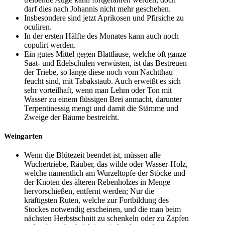
darf dies nach Johannis nicht mehr geschehen.
Insbesondere sind jetzt Aprikosen und Pfirsiche zu
oculiren.
In der ersten Hälfte des Monates kann auch noch
copulirt werden.
Ein gutes Mittel gegen Blattläuse, welche oft ganze
Saat- und Edelschulen verwüsten, ist das Bestreuen
der Triebe, so lange diese noch vom Nachtthau
feucht sind, mit Tabakstaub. Auch erweißt es sich
sehr vorteilhaft, wenn man Lehm oder Ton mit
Wasser zu einem flüssigen Brei anmacht, darunter
Terpentinessig mengt und damit die Stämme und
Zweige der Bäume bestreicht.
Weingarten
Wenn die Blütezeit beendet ist, müssen alle
Wuchertriebe, Räuber, das wilde oder Wasser-Holz,
welche namentlich am Wurzeltopfe der Stöcke und
der Knoten des älteren Rebenholzes in Menge
hervorschießen, entfernt werden; Nur die
kräftigsten Ruten, welche zur Fortbildung des
Stockes notwendig erscheinen, und die man beim
nächsten Herbstschnitt zu schenkeln oder zu Zapfen