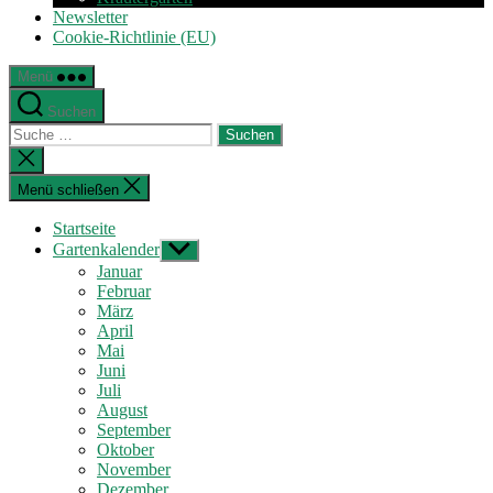
Newsletter
Cookie-Richtlinie (EU)
Menü
Suchen
Suche
nach:
Suche
schließen
Menü schließen
Startseite
Gartenkalender
Untermenü
anzeigen
Januar
Februar
März
April
Mai
Juni
Juli
August
September
Oktober
November
Dezember