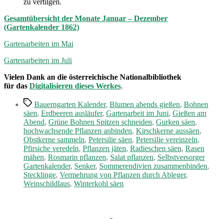
zu vertilgen.
Gesamtübersicht der Monate Januar – Dezember
(Gartenkalender 1862)
Gartenarbeiten im Mai
Gartenarbeiten im Juli
Vielen Dank an die österreichische Nationalbibliothek
für das
Digitalisieren dieses Werkes
.
Schlagwörter
Bauerngarten Kalender
,
Blumen abends gießen
,
Bohnen
säen
,
Erdbeeren ausläufer
,
Gartenarbeit im Juni
,
Gießen am
Abend
,
Grüne Bohnen Spitzen schneiden
,
Gurken säen
,
hochwachsende Pflanzen anbinden
,
Kirschkerne aussäen
,
Obstkerne sammeln
,
Petersilie säen
,
Petersilie vereinzeln
,
Pfirsiche veredeln
,
Pflanzen jäten
,
Radieschen säen
,
Rasen
mähen
,
Rosmarin pflanzen
,
Salat pflanzen
,
Selbstversorger
Gartenkalender
,
Senker
,
Sommerendivien zusammenbinden
,
Stecklinge
,
Vermehrung von Pflanzen durch Ableger
,
Weinschildlaus
,
Winterkohl säen