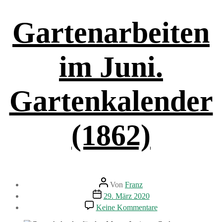
Gartenarbeiten
im Juni.
Gartenkalender
(1862)
Beitragsautor
Von
Franz
Beitragsdatum
29. März 2020
zu
Keine Kommentare
Gartenarbeiten