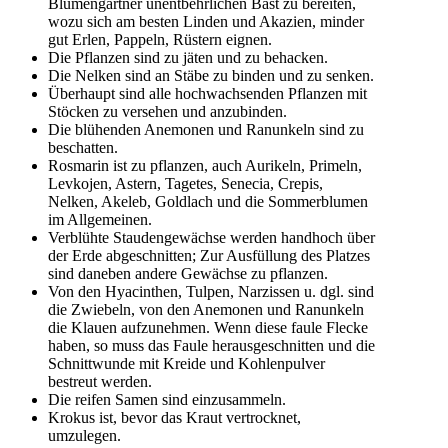
Blumengärtner unentbehrlichen Bast zu bereiten,
wozu sich am besten Linden und Akazien, minder
gut Erlen, Pappeln, Rüstern eignen.
Die Pflanzen sind zu jäten und zu behacken.
Die Nelken sind an Stäbe zu binden und zu senken.
Überhaupt sind alle hochwachsenden Pflanzen mit
Stöcken zu versehen und anzubinden.
Die blühenden Anemonen und Ranunkeln sind zu
beschatten.
Rosmarin ist zu pflanzen, auch Aurikeln, Primeln,
Levkojen, Astern, Tagetes, Senecia, Crepis,
Nelken, Akeleb, Goldlach und die Sommerblumen
im Allgemeinen.
Verblühte Staudengewächse werden handhoch über
der Erde abgeschnitten; Zur Ausfüllung des Platzes
sind daneben andere Gewächse zu pflanzen.
Von den Hyacinthen, Tulpen, Narzissen u. dgl. sind
die Zwiebeln, von den Anemonen und Ranunkeln
die Klauen aufzunehmen. Wenn diese faule Flecke
haben, so muss das Faule herausgeschnitten und die
Schnittwunde mit Kreide und Kohlenpulver
bestreut werden.
Die reifen Samen sind einzusammeln.
Krokus ist, bevor das Kraut vertrocknet,
umzulegen.