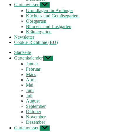
Gartenwissen
Untermenü
anzeigen
Grundlagen für Anfänger
Küchen- und Gemüsegarten
Obstgarten
Blumen- und Lustgarten
Kräutergarten
Newsletter
Cookie-Richtlinie (EU)
Startseite
Gartenkalender
Untermenü
anzeigen
Januar
Februar
März
April
Mai
Juni
Juli
August
September
Oktober
November
Dezember
Gartenwissen
Untermenü