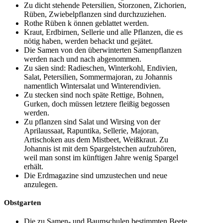
Zu dicht stehende Petersilien, Storzonen, Zichorien,
Rüben, Zwiebelpflanzen sind durchzuziehen.
Rothe Rüben k önnen geblattet werden.
Kraut, Erdbirnen, Sellerie und alle Pflanzen, die es
nötig haben, werden behackt und gejätet.
Die Samen von den überwinterten Samenpflanzen
werden nach und nach abgenommen.
Zu säen sind: Radieschen, Winterkohl, Endivien,
Salat, Petersilien, Sommermajoran, zu Johannis
namentlich Wintersalat und Winterendivien.
Zu stecken sind noch späte Rettige, Bohnen,
Gurken, doch müssen letztere fleißig begossen
werden.
Zu pflanzen sind Salat und Wirsing von der
Aprilaussaat, Rapuntika, Sellerie, Majoran,
Artischoken aus dem Mistbeet, Weißkraut. Zu
Johannis ist mit dem Spargelstechen aufzuhören,
weil man sonst im künftigen Jahre wenig Spargel
erhält.
Die Erdmagazine sind umzustechen und neue
anzulegen.
Obstgarten
Die zu Samen- und Baumschulen bestimmten Beete