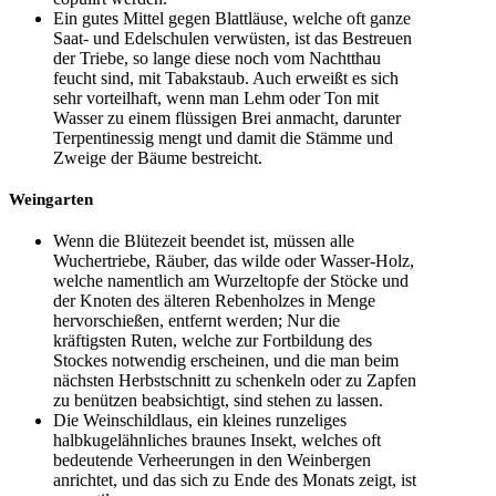
Ein gutes Mittel gegen Blattläuse, welche oft ganze
Saat- und Edelschulen verwüsten, ist das Bestreuen
der Triebe, so lange diese noch vom Nachtthau
feucht sind, mit Tabakstaub. Auch erweißt es sich
sehr vorteilhaft, wenn man Lehm oder Ton mit
Wasser zu einem flüssigen Brei anmacht, darunter
Terpentinessig mengt und damit die Stämme und
Zweige der Bäume bestreicht.
Weingarten
Wenn die Blütezeit beendet ist, müssen alle
Wuchertriebe, Räuber, das wilde oder Wasser-Holz,
welche namentlich am Wurzeltopfe der Stöcke und
der Knoten des älteren Rebenholzes in Menge
hervorschießen, entfernt werden; Nur die
kräftigsten Ruten, welche zur Fortbildung des
Stockes notwendig erscheinen, und die man beim
nächsten Herbstschnitt zu schenkeln oder zu Zapfen
zu benützen beabsichtigt, sind stehen zu lassen.
Die Weinschildlaus, ein kleines runzeliges
halbkugelähnliches braunes Insekt, welches oft
bedeutende Verheerungen in den Weinbergen
anrichtet, und das sich zu Ende des Monats zeigt, ist