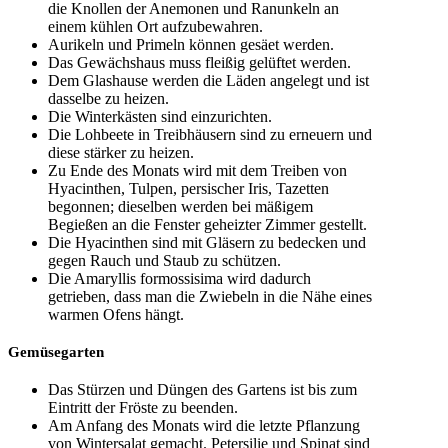
die Knollen der Anemonen und Ranunkeln an
einem kühlen Ort aufzubewahren.
Aurikeln und Primeln können gesäet werden.
Das Gewächshaus muss fleißig gelüftet werden.
Dem Glashause werden die Läden angelegt und ist
dasselbe zu heizen.
Die Winterkästen sind einzurichten.
Die Lohbeete in Treibhäusern sind zu erneuern und
diese stärker zu heizen.
Zu Ende des Monats wird mit dem Treiben von
Hyacinthen, Tulpen, persischer Iris, Tazetten
begonnen; dieselben werden bei mäßigem
Begießen an die Fenster geheizter Zimmer gestellt.
Die Hyacinthen sind mit Gläsern zu bedecken und
gegen Rauch und Staub zu schützen.
Die Amaryllis formossisima wird dadurch
getrieben, dass man die Zwiebeln in die Nähe eines
warmen Ofens hängt.
Gemüsegarten
Das Stürzen und Düngen des Gartens ist bis zum
Eintritt der Fröste zu beenden.
Am Anfang des Monats wird die letzte Pflanzung
von Wintersalat gemacht. Petersilie und Spinat sind