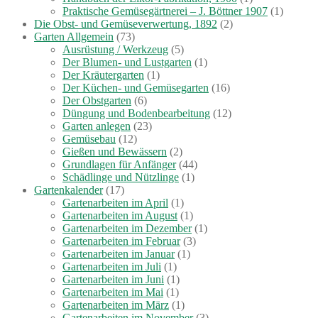
Praktische Gemüsegärtnerei – J. Böttner 1907
(1)
Die Obst- und Gemüseverwertung, 1892
(2)
Garten Allgemein
(73)
Ausrüstung / Werkzeug
(5)
Der Blumen- und Lustgarten
(1)
Der Kräutergarten
(1)
Der Küchen- und Gemüsegarten
(16)
Der Obstgarten
(6)
Düngung und Bodenbearbeitung
(12)
Garten anlegen
(23)
Gemüsebau
(12)
Gießen und Bewässern
(2)
Grundlagen für Anfänger
(44)
Schädlinge und Nützlinge
(1)
Gartenkalender
(17)
Gartenarbeiten im April
(1)
Gartenarbeiten im August
(1)
Gartenarbeiten im Dezember
(1)
Gartenarbeiten im Februar
(3)
Gartenarbeiten im Januar
(1)
Gartenarbeiten im Juli
(1)
Gartenarbeiten im Juni
(1)
Gartenarbeiten im Mai
(1)
Gartenarbeiten im März
(1)
Gartenarbeiten im November
(3)