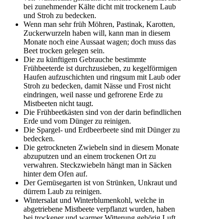
bei zunehmender Kälte dicht mit trockenem Laub
und Stroh zu bedecken.
Wenn man sehr früh Möhren, Pastinak, Karotten,
Zuckerwurzeln haben will, kann man in diesem
Monate noch eine Aussaat wagen; doch muss das
Beet trocken gelegen sein.
Die zu künftigem Gebrauche bestimmte
Frühbeeterde ist durchzusieben, zu kegelförmigen
Haufen aufzuschichten und ringsum mit Laub oder
Stroh zu bedecken, damit Nässe und Frost nicht
eindringen, weil nasse und gefrorene Erde zu
Mistbeeten nicht taugt.
Die Frühbeetkästen sind von der darin befindlichen
Erde und vom Dünger zu reinigen.
Die Spargel- und Erdbeerbeete sind mit Dünger zu
bedecken.
Die getrockneten Zwiebeln sind in diesem Monate
abzuputzen und an einem trockenen Ort zu
verwahren. Steckzwiebeln hängt man in Säcken
hinter dem Ofen auf.
Der Gemüsegarten ist von Strünken, Unkraut und
dürrem Laub zu reinigen.
Wintersalat und Winterblumenkohl, welche in
abgetriebene Mistbeete verpflanzt wurden, haben
bei trockener und warmer Witterung gehörig Luft