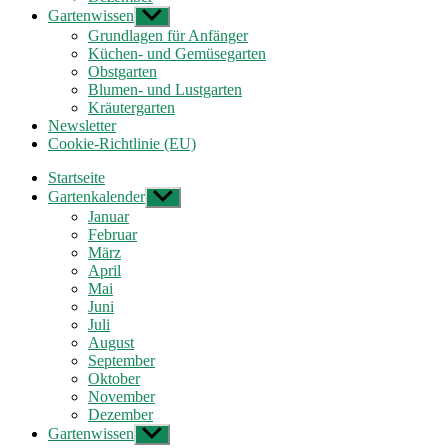
Gartenwissen
Untermenü
anzeigen
Grundlagen für Anfänger
Küchen- und Gemüsegarten
Obstgarten
Blumen- und Lustgarten
Kräutergarten
Newsletter
Cookie-Richtlinie (EU)
Startseite
Gartenkalender
Untermenü
anzeigen
Januar
Februar
März
April
Mai
Juni
Juli
August
September
Oktober
November
Dezember
Gartenwissen
Untermenü