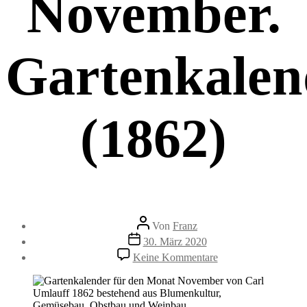
November.
Gartenkalen
(1862)
Beitragsautor
Von
Franz
Beitragsdatum
30. März 2020
zu
Keine Kommentare
Gartenarbeiten
im
November.
Gartenkalender