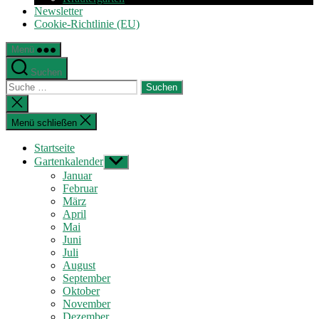
Newsletter
Cookie-Richtlinie (EU)
Menü
Suchen
Suche
nach:
Suche
schließen
Menü schließen
Startseite
Gartenkalender
Untermenü
anzeigen
Januar
Februar
März
April
Mai
Juni
Juli
August
September
Oktober
November
Dezember