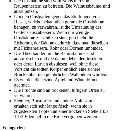
Die Obstbäume sind vom Moos und von
Raupennestern zu befreien. Die Walnussbäume sind
auszuputzen.
Um den Obstgarten gegen das Eindringen von
Hasen, welche bekanntlich gerne die Obstbäume
benagen, zu verwahren, ist die Umzäunung des
Gartens auszubessern. Wenn nur wenige
Obstbäume zu schützen sind, geschieht die
Sicherung der Bäume dadurch, dass man dieselben
mit Fichtenreisern, Rohr oder Dornen umbindet.
Die Theerbänder um die Baumstämme sind
aufzufrischen und die daran klebenden Insekten
oder deren Larven abzulesen, weil ohne diese
Vorsicht die todten Körper endlich eine sichere
Brücke über den gefährlichen Wall bilden würden.
Es werden die letzten Äpfel und Winterbirnen
geerntet.
Die Früchte sind an trockenen, luftigern Orten zu
verwahren.
Stettiner, Borsdorfer und andere Äpfelsorten
erhalten sich sehr lange frisch, wenn sie in
zugedeckten Töpfen an einer trockenen Stelle 1 bis
1 1/2 Ellen tief in die Erde vergraben werden.
Weingarten