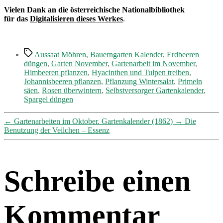
Vielen Dank an die österreichische Nationalbibliothek
für das
Digitalisieren dieses Werkes
.
Schlagwörter
Aussaat Möhren
,
Bauerngarten Kalender
,
Erdbeeren
düngen
,
Garten November
,
Gartenarbeit im November
,
Himbeeren pflanzen
,
Hyacinthen und Tulpen treiben
,
Johannisbeeren pflanzen
,
Pflanzung Wintersalat
,
Primeln
säen
,
Rosen überwintern
,
Selbstversorger Gartenkalender
,
Spargel düngen
←
Gartenarbeiten im Oktober. Gartenkalender (1862)
→
Die
Benutzung der Veilchen – Essenz
Schreibe einen
Kommentar