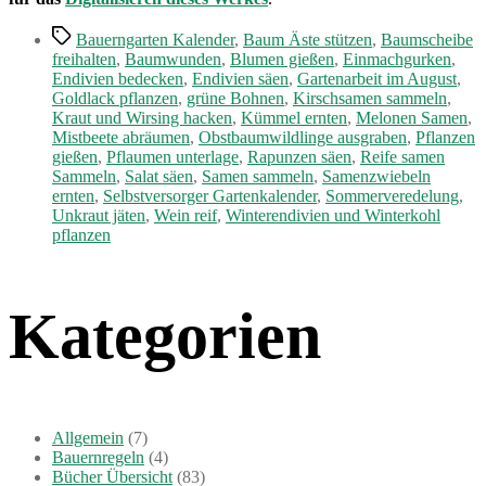
Schlagwörter
Bauerngarten Kalender
,
Baum Äste stützen
,
Baumscheibe
freihalten
,
Baumwunden
,
Blumen gießen
,
Einmachgurken
,
Endivien bedecken
,
Endivien säen
,
Gartenarbeit im August
,
Goldlack pflanzen
,
grüne Bohnen
,
Kirschsamen sammeln
,
Kraut und Wirsing hacken
,
Kümmel ernten
,
Melonen Samen
,
Mistbeete abräumen
,
Obstbaumwildlinge ausgraben
,
Pflanzen
gießen
,
Pflaumen unterlage
,
Rapunzen säen
,
Reife samen
Sammeln
,
Salat säen
,
Samen sammeln
,
Samenzwiebeln
ernten
,
Selbstversorger Gartenkalender
,
Sommerveredelung
,
Unkraut jäten
,
Wein reif
,
Winterendivien und Winterkohl
pflanzen
Kategorien
Allgemein
(7)
Bauernregeln
(4)
Bücher Übersicht
(83)