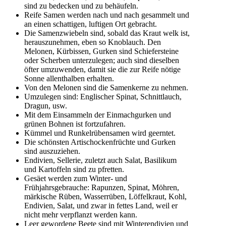
sind zu bedecken und zu behäufeln.
Reife Samen werden nach und nach gesammelt und
an einen schattigen, luftigen Ort gebracht.
Die Samenzwiebeln sind, sobald das Kraut welk ist,
herauszunehmen, eben so Knoblauch. Den
Melonen, Kürbissen, Gurken sind Schiefersteine
oder Scherben unterzulegen; auch sind dieselben
öfter umzuwenden, damit sie die zur Reife nötige
Sonne allenthalben erhalten.
Von den Melonen sind die Samenkerne zu nehmen.
Umzulegen sind: Englischer Spinat, Schnittlauch,
Dragun, usw.
Mit dem Einsammeln der Einmachgurken und
grünen Bohnen ist fortzufahren.
Kümmel und Runkelrübensamen wird geerntet.
Die schönsten Artischockenfrüchte und Gurken
sind auszuziehen.
Endivien, Sellerie, zuletzt auch Salat, Basilikum
und Kartoffeln sind zu pfretten.
Gesäet werden zum Winter- und
Frühjahrsgebrauche: Rapunzen, Spinat, Möhren,
märkische Rüben, Wasserrüben, Löffelkraut, Kohl,
Endivien, Salat, und zwar in fettes Land, weil er
nicht mehr verpflanzt werden kann.
Leer gewordene Beete sind mit Winterendivien und