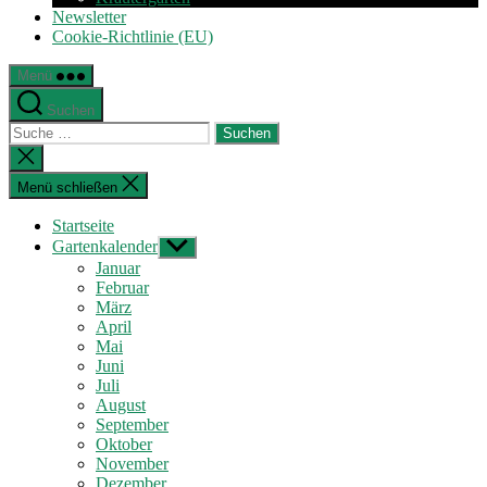
Newsletter
Cookie-Richtlinie (EU)
Menü
Suchen
Suche
nach:
Suche
schließen
Menü schließen
Startseite
Gartenkalender
Untermenü
anzeigen
Januar
Februar
März
April
Mai
Juni
Juli
August
September
Oktober
November
Dezember