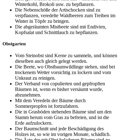
Winterkohl, Brokoli usw. zu bepflanzen.
Die Nebenschöße der Artischocken sind zu
verpflanzen, veredelte Waldbeeren zum Treiben im
Winter in Töpfe zu bringen.
Die abgeräumten Mistbeete sind mit Endivien,
Kopfsalat und Schnittlauch zu bepflanzen.
Obstgarten
Vom Steinobst sind Kerne zu sammeln, und können
dieselben auch gleich gelegt werden.
Die Beete, wo Obstbaumwildlinge stehen, sind bei
trockenem Wetter vorsichtig zu lockern und vom
Unkraut zu reinigen.
Der Verband von copulierten und gepfropften
Bäumen ist, wenn es bisher versäumt wurde,
abzunehmen.
Mit dem Veredeln der Bäume durch
Sommerpropfen ist fortzufahren.
Die in Grasböden stehenden Bäume sind um den
Stamm herum vom Gras zu befreien, und ist die
Erde aufzulockern.
Der Baumschnitt und jede Beschädigung des
Holzes ist, so wie im vorigen Monate, schädlich.
Die Äste der mit Obst beladenen Bäume sind zu