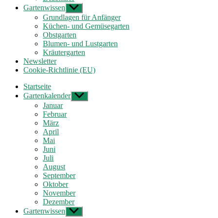
Gartenwissen
Untermenü
anzeigen
Grundlagen für Anfänger
Küchen- und Gemüsegarten
Obstgarten
Blumen- und Lustgarten
Kräutergarten
Newsletter
Cookie-Richtlinie (EU)
Startseite
Gartenkalender
Untermenü
anzeigen
Januar
Februar
März
April
Mai
Juni
Juli
August
September
Oktober
November
Dezember
Gartenwissen
Untermenü