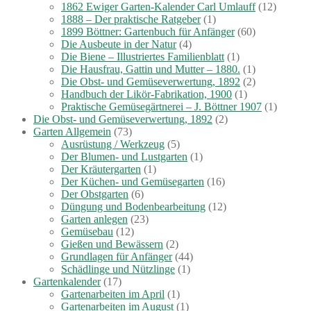
1862 Ewiger Garten-Kalender Carl Umlauff
(12)
1888 – Der praktische Ratgeber
(1)
1899 Böttner: Gartenbuch für Anfänger
(60)
Die Ausbeute in der Natur
(4)
Die Biene – Illustriertes Familienblatt
(1)
Die Hausfrau, Gattin und Mutter – 1880.
(1)
Die Obst- und Gemüseverwertung, 1892
(2)
Handbuch der Likör-Fabrikation, 1900
(1)
Praktische Gemüsegärtnerei – J. Böttner 1907
(1)
Die Obst- und Gemüseverwertung, 1892
(2)
Garten Allgemein
(73)
Ausrüstung / Werkzeug
(5)
Der Blumen- und Lustgarten
(1)
Der Kräutergarten
(1)
Der Küchen- und Gemüsegarten
(16)
Der Obstgarten
(6)
Düngung und Bodenbearbeitung
(12)
Garten anlegen
(23)
Gemüsebau
(12)
Gießen und Bewässern
(2)
Grundlagen für Anfänger
(44)
Schädlinge und Nützlinge
(1)
Gartenkalender
(17)
Gartenarbeiten im April
(1)
Gartenarbeiten im August
(1)