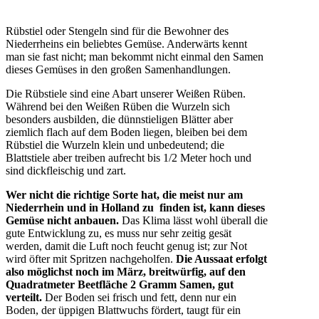
Rübstiel oder Stengeln sind für die Bewohner des
Niederrheins ein beliebtes Gemüse. Anderwärts kennt
man sie fast nicht; man bekommt nicht einmal den Samen
dieses Gemüses in den großen Samenhandlungen.
Die Rübstiele sind eine Abart unserer Weißen Rüben.
Während bei den Weißen Rüben die Wurzeln sich
besonders ausbilden, die dünnstieligen Blätter aber
ziemlich flach auf dem Boden liegen, bleiben bei dem
Rübstiel die Wurzeln klein und unbedeutend; die
Blattstiele aber treiben aufrecht bis 1/2 Meter hoch und
sind dickfleischig und zart.
Wer nicht die richtige Sorte hat, die meist nur am
Niederrhein und in Holland zu finden ist, kann dieses
Gemüse nicht anbauen.
Das Klima lässt wohl überall die
gute Entwicklung zu, es muss nur sehr zeitig gesät
werden, damit die Luft noch feucht genug ist; zur Not
wird öfter mit Spritzen nachgeholfen.
Die Aussaat erfolgt
also möglichst noch im März, breitwürfig, auf den
Quadratmeter Beetfläche 2 Gramm Samen, gut
verteilt.
Der Boden sei frisch und fett, denn nur ein
Boden, der üppigen Blattwuchs fördert, taugt für ein