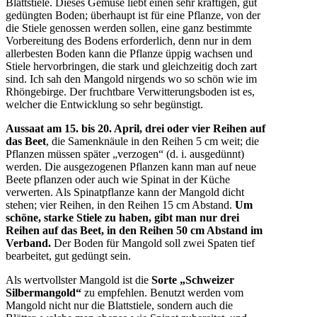
Blattstiele. Dieses Gemüse liebt einen sehr kräftigen, gut
gedüngten Boden; überhaupt ist für eine Pflanze, von der
die Stiele genossen werden sollen, eine ganz bestimmte
Vorbereitung des Bodens erforderlich, denn nur in dem
allerbesten Boden kann die Pflanze üppig wachsen und
Stiele hervorbringen, die stark und gleichzeitig doch zart
sind. Ich sah den Mangold nirgends wo so schön wie im
Rhöngebirge. Der fruchtbare Verwitterungsboden ist es,
welcher die Entwicklung so sehr begünstigt.
Aussaat am 15. bis 20. April, drei oder vier Reihen auf
das Beet
, die Samenknäule in den Reihen 5 cm weit; die
Pflanzen müssen später „verzogen“ (d. i. ausgedünnt)
werden. Die ausgezogenen Pflanzen kann man auf neue
Beete pflanzen oder auch wie Spinat in der Küche
verwerten. Als Spinatpflanze kann der Mangold dicht
stehen; vier Reihen, in den Reihen 15 cm Abstand.
Um
schöne, starke Stiele zu haben, gibt man nur drei
Reihen auf das Beet, in den Reihen 50 cm Abstand im
Verband.
Der Boden für Mangold soll zwei Spaten tief
bearbeitet, gut gedüngt sein.
Als wertvollster Mangold ist die
Sorte „Schweizer
Silbermangold“
zu empfehlen. Benutzt werden vom
Mangold nicht nur die Blattstiele, sondern auch die