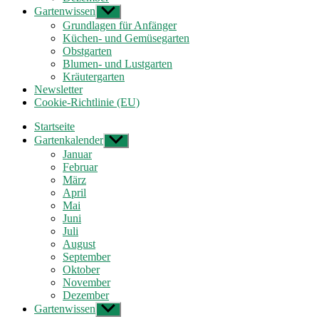
Gartenwissen
Untermenü
anzeigen
Grundlagen für Anfänger
Küchen- und Gemüsegarten
Obstgarten
Blumen- und Lustgarten
Kräutergarten
Newsletter
Cookie-Richtlinie (EU)
Startseite
Gartenkalender
Untermenü
anzeigen
Januar
Februar
März
April
Mai
Juni
Juli
August
September
Oktober
November
Dezember
Gartenwissen
Untermenü