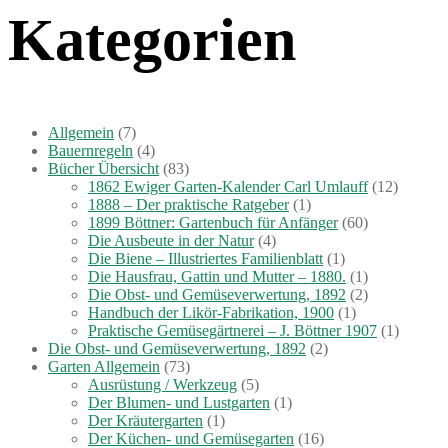
Kategorien
Allgemein
(7)
Bauernregeln
(4)
Bücher Übersicht
(83)
1862 Ewiger Garten-Kalender Carl Umlauff
(12)
1888 – Der praktische Ratgeber
(1)
1899 Böttner: Gartenbuch für Anfänger
(60)
Die Ausbeute in der Natur
(4)
Die Biene – Illustriertes Familienblatt
(1)
Die Hausfrau, Gattin und Mutter – 1880.
(1)
Die Obst- und Gemüseverwertung, 1892
(2)
Handbuch der Likör-Fabrikation, 1900
(1)
Praktische Gemüsegärtnerei – J. Böttner 1907
(1)
Die Obst- und Gemüseverwertung, 1892
(2)
Garten Allgemein
(73)
Ausrüstung / Werkzeug
(5)
Der Blumen- und Lustgarten
(1)
Der Kräutergarten
(1)
Der Küchen- und Gemüsegarten
(16)