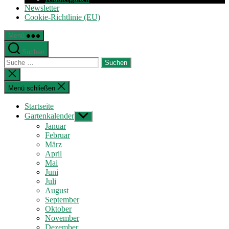
Newsletter
Cookie-Richtlinie (EU)
Menü
Suchen
Suche
nach:
Suche
schließen
Menü schließen
Startseite
Gartenkalender
Untermenü
anzeigen
Januar
Februar
März
April
Mai
Juni
Juli
August
September
Oktober
November
Dezember