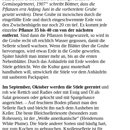
Gemüsegärtnerei, 1907“ schreibt Böttner, dass die
Pflanzen erst Anfang Juni in die vorbereitete Grube
gesetzt werden).
Diese Grube ist inzwischen durch die
eingefüllte Erde und durch eingeschwemmte Erde von
den Zwischenhügeln nur noch 20 cm tief. Es kommt jede
einzelne
Pflanze 35 bis 40 cm von der nächsten
entfernt
. Sind dann die Pflanzen festgewurzelt, so wird in
die Grube recht oft reichlich Wasser gegossen, damit die
Sellerie schnell wachsen. Wenn die Blätter über die Grube
hervorragen, wird etwas Erde in die Grube geworfen.
Später häufelt man immer mehr an, bis an die ersten
Nebenblätter. Durch das Anhäufeln mit Erde werden die
Stiele gebleicht. Wer die Kultur ganz musterhaft
handhaben will, umwickelt die Stiele vor dem Anhäufeln
mit sauberem Packpapier.
Im September, Oktober werden die Stiele geerntet
und
roh wie Rettich und Radies oder mit Essig und Öl als
Salat genossen oder gekocht und mit Spargelsauce
angerichtet. – Auf feuchtem Boden pflanzt man den
Sellerie flach und bleicht ihn nach dem Ausheben im
Keller. Die beste Bleichselleriesorte (besonders zum
Rohessen), ist der „Weiße amerikanische“ (Hendersons
White Plume). Die Stiele anderer Sorten sind häufig hart,
nur zum Kochen zu gebrauchen. Knollensellerie ist für