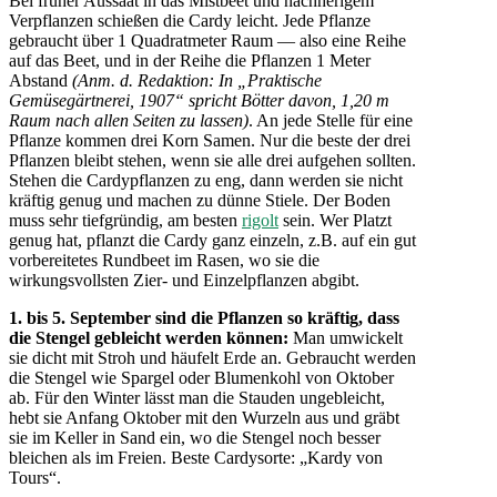
Bei früher Aussaat in das Mistbeet und nachherigem
Verpflanzen schießen die Cardy leicht. Jede Pflanze
gebraucht über 1 Quadratmeter Raum — also eine Reihe
auf das Beet, und in der Reihe die Pflanzen 1 Meter
Abstand
(Anm. d. Redaktion: In „Praktische
Gemüsegärtnerei, 1907“ spricht Bötter davon, 1,20 m
Raum nach allen Seiten zu lassen)
. An jede Stelle für eine
Pflanze kommen drei Korn Samen. Nur die beste der drei
Pflanzen bleibt stehen, wenn sie alle drei aufgehen sollten.
Stehen die Cardypflanzen zu eng, dann werden sie nicht
kräftig genug und machen zu dünne Stiele. Der Boden
muss sehr tiefgründig, am besten
rigolt
sein. Wer Platzt
genug hat, pflanzt die Cardy ganz einzeln, z.B. auf ein gut
vorbereitetes Rundbeet im Rasen, wo sie die
wirkungsvollsten Zier- und Einzelpflanzen abgibt.
1. bis 5. September sind die Pflanzen so kräftig, dass
die Stengel gebleicht werden können:
Man umwickelt
sie dicht mit Stroh und häufelt Erde an. Gebraucht werden
die Stengel wie Spargel oder Blumenkohl von Oktober
ab. Für den Winter lässt man die Stauden ungebleicht,
hebt sie Anfang Oktober mit den Wurzeln aus und gräbt
sie im Keller in Sand ein, wo die Stengel noch besser
bleichen als im Freien. Beste Cardysorte: „Kardy von
Tours“.