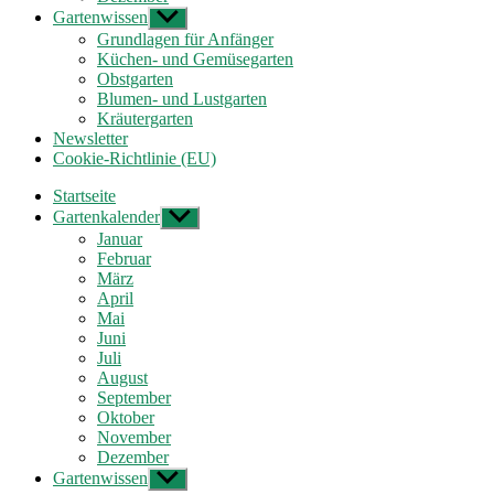
Gartenwissen
Untermenü
anzeigen
Grundlagen für Anfänger
Küchen- und Gemüsegarten
Obstgarten
Blumen- und Lustgarten
Kräutergarten
Newsletter
Cookie-Richtlinie (EU)
Startseite
Gartenkalender
Untermenü
anzeigen
Januar
Februar
März
April
Mai
Juni
Juli
August
September
Oktober
November
Dezember
Gartenwissen
Untermenü