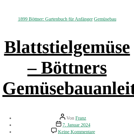
Kategorien
1899 Böttner: Gartenbuch für Anfänger
Gemüsebau
Blattstielgemüse
– Böttners
Gemüsebauanlei
Beitragsautor
Von
Franz
Beitragsdatum
7. Januar 2024
zu
Keine Kommentare