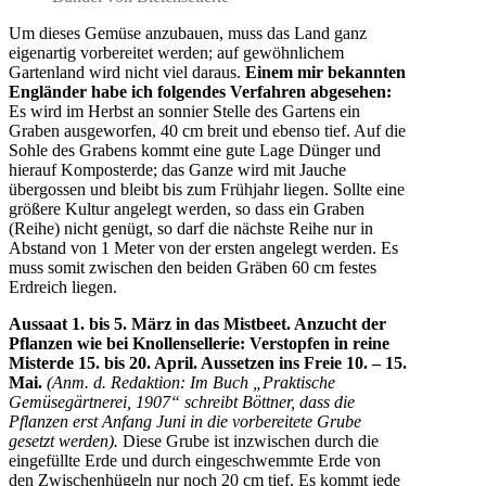
Um dieses Gemüse anzubauen, muss das Land ganz
eigenartig vorbereitet werden; auf gewöhnlichem
Gartenland wird nicht viel daraus.
Einem mir bekannten
Engländer habe ich folgendes Verfahren abgesehen:
Es wird im Herbst an sonnier Stelle des Gartens ein
Graben ausgeworfen, 40 cm breit und ebenso tief. Auf die
Sohle des Grabens kommt eine gute Lage Dünger und
hierauf Komposterde; das Ganze wird mit Jauche
übergossen und bleibt bis zum Frühjahr liegen. Sollte eine
größere Kultur angelegt werden, so dass ein Graben
(Reihe) nicht genügt, so darf die nächste Reihe nur in
Abstand von 1 Meter von der ersten angelegt werden. Es
muss somit zwischen den beiden Gräben 60 cm festes
Erdreich liegen.
Aussaat 1. bis 5. März in das Mistbeet. Anzucht der
Pflanzen wie bei Knollensellerie: Verstopfen in reine
Misterde 15. bis 20. April. Aussetzen ins Freie 10. – 15.
Mai.
(Anm. d. Redaktion: Im Buch „Praktische
Gemüsegärtnerei, 1907“ schreibt Böttner, dass die
Pflanzen erst Anfang Juni in die vorbereitete Grube
gesetzt werden).
Diese Grube ist inzwischen durch die
eingefüllte Erde und durch eingeschwemmte Erde von
den Zwischenhügeln nur noch 20 cm tief. Es kommt jede