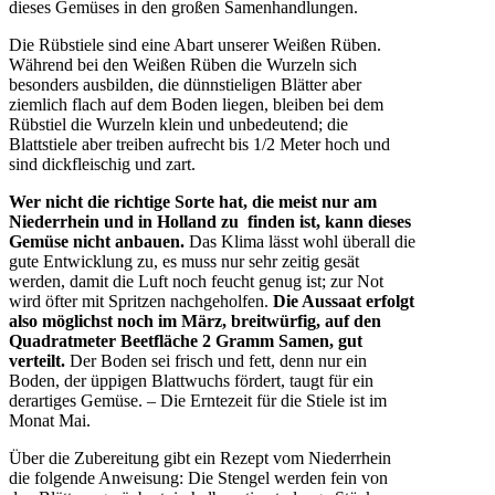
dieses Gemüses in den großen Samenhandlungen.
Die Rübstiele sind eine Abart unserer Weißen Rüben.
Während bei den Weißen Rüben die Wurzeln sich
besonders ausbilden, die dünnstieligen Blätter aber
ziemlich flach auf dem Boden liegen, bleiben bei dem
Rübstiel die Wurzeln klein und unbedeutend; die
Blattstiele aber treiben aufrecht bis 1/2 Meter hoch und
sind dickfleischig und zart.
Wer nicht die richtige Sorte hat, die meist nur am
Niederrhein und in Holland zu finden ist, kann dieses
Gemüse nicht anbauen.
Das Klima lässt wohl überall die
gute Entwicklung zu, es muss nur sehr zeitig gesät
werden, damit die Luft noch feucht genug ist; zur Not
wird öfter mit Spritzen nachgeholfen.
Die Aussaat erfolgt
also möglichst noch im März, breitwürfig, auf den
Quadratmeter Beetfläche 2 Gramm Samen, gut
verteilt.
Der Boden sei frisch und fett, denn nur ein
Boden, der üppigen Blattwuchs fördert, taugt für ein
derartiges Gemüse. – Die Erntezeit für die Stiele ist im
Monat Mai.
Über die Zubereitung gibt ein Rezept vom Niederrhein
die folgende Anweisung: Die Stengel werden fein von