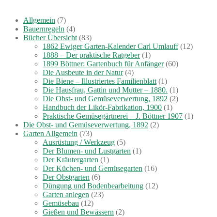
Allgemein
(7)
Bauernregeln
(4)
Bücher Übersicht
(83)
1862 Ewiger Garten-Kalender Carl Umlauff
(12)
1888 – Der praktische Ratgeber
(1)
1899 Böttner: Gartenbuch für Anfänger
(60)
Die Ausbeute in der Natur
(4)
Die Biene – Illustriertes Familienblatt
(1)
Die Hausfrau, Gattin und Mutter – 1880.
(1)
Die Obst- und Gemüseverwertung, 1892
(2)
Handbuch der Likör-Fabrikation, 1900
(1)
Praktische Gemüsegärtnerei – J. Böttner 1907
(1)
Die Obst- und Gemüseverwertung, 1892
(2)
Garten Allgemein
(73)
Ausrüstung / Werkzeug
(5)
Der Blumen- und Lustgarten
(1)
Der Kräutergarten
(1)
Der Küchen- und Gemüsegarten
(16)
Der Obstgarten
(6)
Düngung und Bodenbearbeitung
(12)
Garten anlegen
(23)
Gemüsebau
(12)
Gießen und Bewässern
(2)