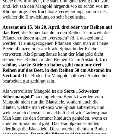
Stiele hervorbringen, die stark und gleichzeitig doch zart
sind. Ich sah den Mangold nirgends wo so schön wie im
Rhöngebirge. Der fruchtbare Verwitterungsboden ist es,
welcher die Entwicklung so sehr begünstigt.
Aussaat am 15. bis 20. April, drei oder vier Reihen auf
das Beet
, die Samenknäule in den Reihen 5 cm weit; die
Pflanzen müssen später „verzogen“ (d. i. ausgedünnt)
werden. Die ausgezogenen Pflanzen kann man auf neue
Beete pflanzen oder auch wie Spinat in der Küche
verwerten. Als Spinatpflanze kann der Mangold dicht
stehen; vier Reihen, in den Reihen 15 cm Abstand.
Um
schöne, starke Stiele zu haben, gibt man nur drei
Reihen auf das Beet, in den Reihen 50 cm Abstand im
Verband.
Der Boden für Mangold soll zwei Spaten tief
bearbeitet, gut gedüngt sein.
Als wertvollster Mangold ist die
Sorte „Schweizer
Silbermangold“
zu empfehlen. Benutzt werden vom
Mangold nicht nur die Blattstiele, sondern auch die
Blätter, welche man ebenso wie Spinat zubereitet, und
welche auch ebenso schmackhaft sind wie Gartenspinat.
Man kann sie den Sommer hindurch genießen, wenn es
anderen Spinat nicht gibt. Das Hauptgemüse bilden
allerdings die Blattstiele. Diese werden dicht am Boden