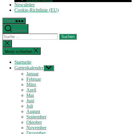
Newsletter
Cookie-Richtlinie (EU)
Menü
Suchen
Suche
nach:
Suche
schließen
Menü schließen
Startseite
Gartenkalender
Untermenü
anzeigen
Januar
Februar
März
April
Mai
Juni
Juli
August
September
Oktober
November
Dezember