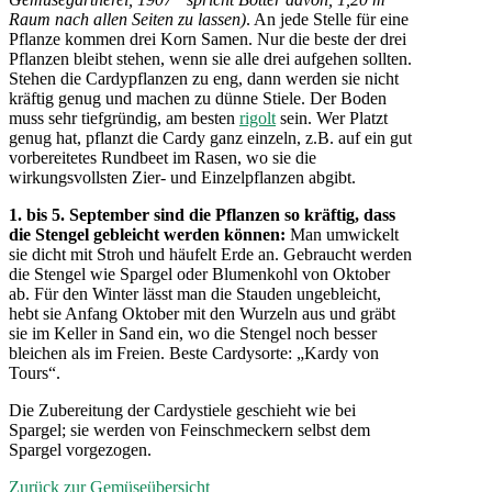
Raum nach allen Seiten zu lassen)
. An jede Stelle für eine
Pflanze kommen drei Korn Samen. Nur die beste der drei
Pflanzen bleibt stehen, wenn sie alle drei aufgehen sollten.
Stehen die Cardypflanzen zu eng, dann werden sie nicht
kräftig genug und machen zu dünne Stiele. Der Boden
muss sehr tiefgründig, am besten
rigolt
sein. Wer Platzt
genug hat, pflanzt die Cardy ganz einzeln, z.B. auf ein gut
vorbereitetes Rundbeet im Rasen, wo sie die
wirkungsvollsten Zier- und Einzelpflanzen abgibt.
1. bis 5. September sind die Pflanzen so kräftig, dass
die Stengel gebleicht werden können:
Man umwickelt
sie dicht mit Stroh und häufelt Erde an. Gebraucht werden
die Stengel wie Spargel oder Blumenkohl von Oktober
ab. Für den Winter lässt man die Stauden ungebleicht,
hebt sie Anfang Oktober mit den Wurzeln aus und gräbt
sie im Keller in Sand ein, wo die Stengel noch besser
bleichen als im Freien. Beste Cardysorte: „Kardy von
Tours“.
Die Zubereitung der Cardystiele geschieht wie bei
Spargel; sie werden von Feinschmeckern selbst dem
Spargel vorgezogen.
Zurück zur Gemüseübersicht