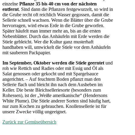
einzelne
Pflanze 35 bis 40 cm von der nächsten
entfernt
. Sind dann die Pflanzen festgewurzelt, so wird in
die Grube recht oft reichlich Wasser gegossen, damit die
Sellerie schnell wachsen. Wenn die Blätter über die Grube
hervorragen, wird etwas Erde in die Grube geworfen.
Später häufelt man immer mehr an, bis an die ersten
Nebenblätter. Durch das Anhäufeln mit Erde werden die
Stiele gebleicht. Wer die Kultur ganz musterhaft
handhaben will, umwickelt die Stiele vor dem Anhäufeln
mit sauberem Packpapier.
Im September, Oktober werden die Stiele geerntet
und
roh wie Rettich und Radies oder mit Essig und Öl als
Salat genossen oder gekocht und mit Spargelsauce
angerichtet. – Auf feuchtem Boden pflanzt man den
Sellerie flach und bleicht ihn nach dem Ausheben im
Keller. Die beste Bleichselleriesorte (besonders zum
Rohessen), ist der „Weiße amerikanische“ (Hendersons
White Plume). Die Stiele anderer Sorten sind häufig hart,
nur zum Kochen zu gebrauchen. Knollensellerie ist für
unsere Zwecke völlig ungeeignet.
Zurück zur Gemüseübersich