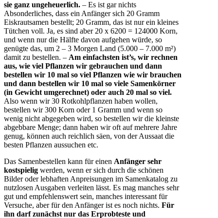
sie ganz ungeheuerlich.
– Es ist gar nichts
Absonderliches, dass ein Anfänger sich 20 Gramm
Eiskrautsamen bestellt; 20 Gramm, das ist nur ein kleines
Tütchen voll. Ja, es sind aber 20 x 6200 = 124000 Korn,
und wenn nur die Hälfte davon aufgehen würde, so
genügte das, um 2 – 3 Morgen Land (5.000 – 7.000 m²)
damit zu bestellen. –
Am einfachsten ist’s, wir rechnen
aus, wie viel Pflanzen wir gebrauchen und dann
bestellen wir 10 mal so viel Pflanzen wie wir brauchen
und dann bestellen wir 10 mal so viele Samenkörner
(in Gewicht umgerechnet) oder auch 20 mal so viel.
Also wenn wir 30 Rotkohlpflanzen haben wollen,
bestellen wir 300 Korn oder 1 Gramm und wenn so
wenig nicht abgegeben wird, so bestellen wir die kleinste
abgebbare Menge; dann haben wir oft auf mehrere Jahre
genug, können auch reichlich säen, von der Aussaat die
besten Pflanzen aussuchen etc.
Das Samenbestellen kann für einen
Anfänger sehr
kostspielig
werden, wenn er sich durch die schönen
Bilder oder lebhaften Anpreisungen im Samenkatalog zu
nutzlosen Ausgaben verleiten lässt. Es mag manches sehr
gut und empfehlenswert sein, manches interessant für
Versuche, aber für den Anfänger ist es noch nichts.
Für
ihn darf zunächst nur das Erprobteste und