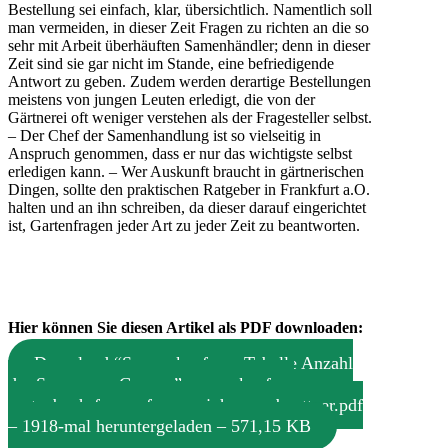
Bestellung sei einfach, klar, übersichtlich. Namentlich soll
man vermeiden, in dieser Zeit Fragen zu richten an die so
sehr mit Arbeit überhäuften Samenhändler; denn in dieser
Zeit sind sie gar nicht im Stande, eine befriedigende
Antwort zu geben. Zudem werden derartige Bestellungen
meistens von jungen Leuten erledigt, die von der
Gärtnerei oft weniger verstehen als der Fragesteller selbst.
– Der Chef der Samenhandlung ist so vielseitig in
Anspruch genommen, dass er nur das wichtigste selbst
erledigen kann. – Wer Auskunft braucht in gärtnerischen
Dingen, sollte den praktischen Ratgeber in Frankfurt a.O.
halten und an ihn schreiben, da dieser darauf eingerichtet
ist, Gartenfragen jeder Art zu jeder Zeit zu beantworten.
Hier können Sie diesen Artikel als PDF downloaden:
Download “Samen kaufen – Tabelle Anzahl
der Samen pro Gramm”
samen-kaufen-
gartenbuch-fuer-anfaenger-johannes-boettner.pdf
– 1918-mal heruntergeladen – 571,15 KB