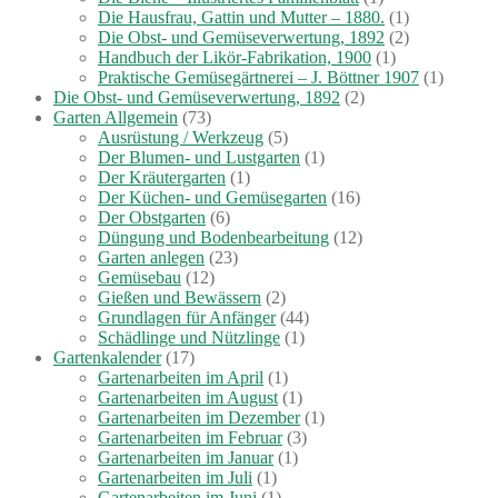
Die Hausfrau, Gattin und Mutter – 1880.
(1)
Die Obst- und Gemüseverwertung, 1892
(2)
Handbuch der Likör-Fabrikation, 1900
(1)
Praktische Gemüsegärtnerei – J. Böttner 1907
(1)
Die Obst- und Gemüseverwertung, 1892
(2)
Garten Allgemein
(73)
Ausrüstung / Werkzeug
(5)
Der Blumen- und Lustgarten
(1)
Der Kräutergarten
(1)
Der Küchen- und Gemüsegarten
(16)
Der Obstgarten
(6)
Düngung und Bodenbearbeitung
(12)
Garten anlegen
(23)
Gemüsebau
(12)
Gießen und Bewässern
(2)
Grundlagen für Anfänger
(44)
Schädlinge und Nützlinge
(1)
Gartenkalender
(17)
Gartenarbeiten im April
(1)
Gartenarbeiten im August
(1)
Gartenarbeiten im Dezember
(1)
Gartenarbeiten im Februar
(3)
Gartenarbeiten im Januar
(1)
Gartenarbeiten im Juli
(1)
Gartenarbeiten im Juni
(1)