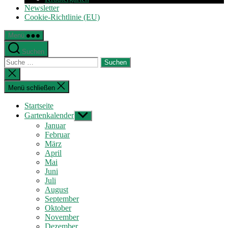
Newsletter
Cookie-Richtlinie (EU)
Menü
Suchen
Suche
nach:
Suche
schließen
Menü schließen
Startseite
Gartenkalender
Untermenü
anzeigen
Januar
Februar
März
April
Mai
Juni
Juli
August
September
Oktober
November
Dezember