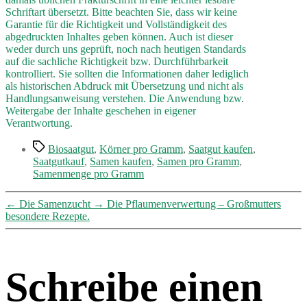
Schriftart übersetzt. Bitte beachten Sie, dass wir keine
Garantie für die Richtigkeit und Vollständigkeit des
abgedruckten Inhaltes geben können. Auch ist dieser
weder durch uns geprüft, noch nach heutigen Standards
auf die sachliche Richtigkeit bzw. Durchführbarkeit
kontrolliert. Sie sollten die Informationen daher lediglich
als historischen Abdruck mit Übersetzung und nicht als
Handlungsanweisung verstehen. Die Anwendung bzw.
Weitergabe der Inhalte geschehen in eigener
Verantwortung.
Schlagwörter
Biosaatgut
,
Körner pro Gramm
,
Saatgut kaufen
,
Saatgutkauf
,
Samen kaufen
,
Samen pro Gramm
,
Samenmenge pro Gramm
←
Die Samenzucht
→
Die Pflaumenverwertung – Großmutters
besondere Rezepte.
Schreibe einen