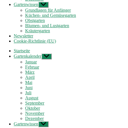
Gartenwissen
Untermenü
anzeigen
Grundlagen für Anfänger
Küchen- und Gemüsegarten
Obstgarten
Blumen- und Lustgarten
Kräutergarten
Newsletter
Cookie-Richtlinie (EU)
Startseite
Gartenkalender
Untermenü
anzeigen
Januar
Februar
März
April
Mai
Juni
Juli
August
September
Oktober
November
Dezember
Gartenwissen
Untermenü