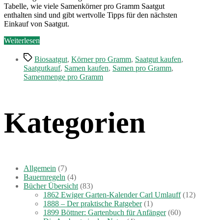
Tabelle, wie viele Samenkörner pro Gramm Saatgut
enthalten sind und gibt wertvolle Tipps für den nächsten
Einkauf von Saatgut.
„Samen
Weiterlesen
kaufen“
Schlagwörter
Biosaatgut
,
Körner pro Gramm
,
Saatgut kaufen
,
Saatgutkauf
,
Samen kaufen
,
Samen pro Gramm
,
Samenmenge pro Gramm
Kategorien
Allgemein
(7)
Bauernregeln
(4)
Bücher Übersicht
(83)
1862 Ewiger Garten-Kalender Carl Umlauff
(12)
1888 – Der praktische Ratgeber
(1)
1899 Böttner: Gartenbuch für Anfänger
(60)