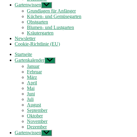
Gartenwissen
Untermenü
anzeigen
Grundlagen für Anfänger
Küchen- und Gemüsegarten
Obstgarten
Blumen- und Lustgarten
Kräutergarten
Newsletter
Cookie-Richtlinie (EU)
Startseite
Gartenkalender
Untermenü
anzeigen
Januar
Februar
März
April
Mai
Juni
Juli
August
September
Oktober
November
Dezember
Gartenwissen
Untermenü