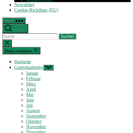
Newsletter
Cookie-Richtlinie (EU)
Menü
Suchen
Suche
nach:
Suche
schließen
Menü schließen
Startseite
Gartenkalender
Untermenü
anzeigen
Januar
Februar
März
April
Mai
Juni
Juli
August
September
Oktober
November
Dezember