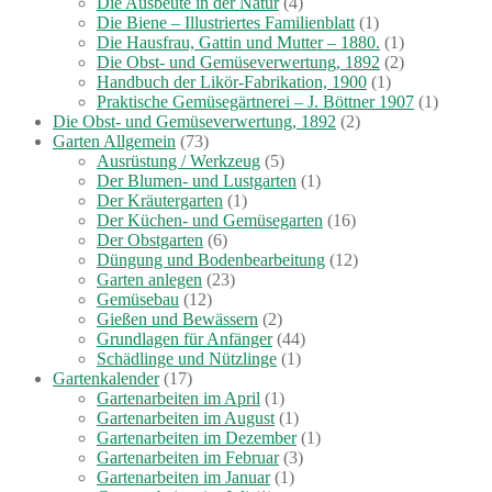
Die Ausbeute in der Natur
(4)
Die Biene – Illustriertes Familienblatt
(1)
Die Hausfrau, Gattin und Mutter – 1880.
(1)
Die Obst- und Gemüseverwertung, 1892
(2)
Handbuch der Likör-Fabrikation, 1900
(1)
Praktische Gemüsegärtnerei – J. Böttner 1907
(1)
Die Obst- und Gemüseverwertung, 1892
(2)
Garten Allgemein
(73)
Ausrüstung / Werkzeug
(5)
Der Blumen- und Lustgarten
(1)
Der Kräutergarten
(1)
Der Küchen- und Gemüsegarten
(16)
Der Obstgarten
(6)
Düngung und Bodenbearbeitung
(12)
Garten anlegen
(23)
Gemüsebau
(12)
Gießen und Bewässern
(2)
Grundlagen für Anfänger
(44)
Schädlinge und Nützlinge
(1)
Gartenkalender
(17)
Gartenarbeiten im April
(1)
Gartenarbeiten im August
(1)
Gartenarbeiten im Dezember
(1)
Gartenarbeiten im Februar
(3)
Gartenarbeiten im Januar
(1)