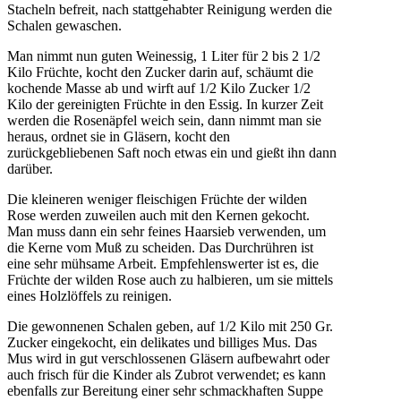
Stacheln befreit, nach stattgehabter Reinigung werden die
Schalen gewaschen.
Man nimmt nun guten Weinessig, 1 Liter für 2 bis 2 1/2
Kilo Früchte, kocht den Zucker darin auf, schäumt die
kochende Masse ab und wirft auf 1/2 Kilo Zucker 1/2
Kilo der gereinigten Früchte in den Essig. In kurzer Zeit
werden die Rosenäpfel weich sein, dann nimmt man sie
heraus, ordnet sie in Gläsern, kocht den
zurückgebliebenen Saft noch etwas ein und gießt ihn dann
darüber.
Die kleineren weniger fleischigen Früchte der wilden
Rose werden zuweilen auch mit den Kernen gekocht.
Man muss dann ein sehr feines Haarsieb verwenden, um
die Kerne vom Muß zu scheiden. Das Durchrühren ist
eine sehr mühsame Arbeit. Empfehlenswerter ist es, die
Früchte der wilden Rose auch zu halbieren, um sie mittels
eines Holzlöffels zu reinigen.
Die gewonnenen Schalen geben, auf 1/2 Kilo mit 250 Gr.
Zucker eingekocht, ein delikates und billiges Mus. Das
Mus wird in gut verschlossenen Gläsern aufbewahrt oder
auch frisch für die Kinder als Zubrot verwendet; es kann
ebenfalls zur Bereitung einer sehr schmackhaften Suppe