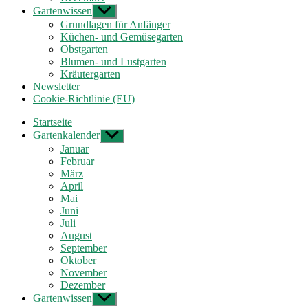
Gartenwissen
Untermenü
anzeigen
Grundlagen für Anfänger
Küchen- und Gemüsegarten
Obstgarten
Blumen- und Lustgarten
Kräutergarten
Newsletter
Cookie-Richtlinie (EU)
Startseite
Gartenkalender
Untermenü
anzeigen
Januar
Februar
März
April
Mai
Juni
Juli
August
September
Oktober
November
Dezember
Gartenwissen
Untermenü