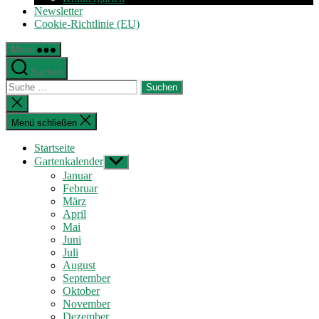
Newsletter
Cookie-Richtlinie (EU)
Menü
Suchen
Suche
nach:
Suche
schließen
Menü schließen
Startseite
Gartenkalender
Untermenü
anzeigen
Januar
Februar
März
April
Mai
Juni
Juli
August
September
Oktober
November
Dezember