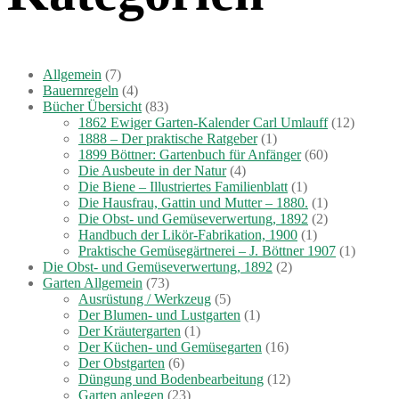
Allgemein
(7)
Bauernregeln
(4)
Bücher Übersicht
(83)
1862 Ewiger Garten-Kalender Carl Umlauff
(12)
1888 – Der praktische Ratgeber
(1)
1899 Böttner: Gartenbuch für Anfänger
(60)
Die Ausbeute in der Natur
(4)
Die Biene – Illustriertes Familienblatt
(1)
Die Hausfrau, Gattin und Mutter – 1880.
(1)
Die Obst- und Gemüseverwertung, 1892
(2)
Handbuch der Likör-Fabrikation, 1900
(1)
Praktische Gemüsegärtnerei – J. Böttner 1907
(1)
Die Obst- und Gemüseverwertung, 1892
(2)
Garten Allgemein
(73)
Ausrüstung / Werkzeug
(5)
Der Blumen- und Lustgarten
(1)
Der Kräutergarten
(1)
Der Küchen- und Gemüsegarten
(16)
Der Obstgarten
(6)
Düngung und Bodenbearbeitung
(12)
Garten anlegen
(23)