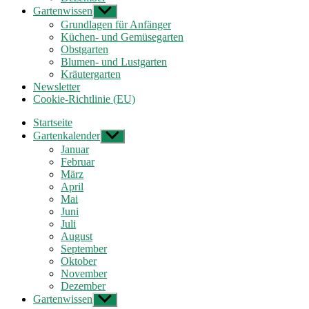
Gartenwissen
Untermenü
anzeigen
Grundlagen für Anfänger
Küchen- und Gemüsegarten
Obstgarten
Blumen- und Lustgarten
Kräutergarten
Newsletter
Cookie-Richtlinie (EU)
Startseite
Gartenkalender
Untermenü
anzeigen
Januar
Februar
März
April
Mai
Juni
Juli
August
September
Oktober
November
Dezember
Gartenwissen
Untermenü