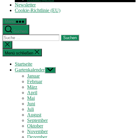
Newsletter
Cookie-Richtlinie (EU)
Menü
Suchen
Suche
nach:
Suche
schließen
Menü schließen
Startseite
Gartenkalender
Untermenü
anzeigen
Januar
Februar
März
April
Mai
Juni
Juli
August
September
Oktober
November
Dezember