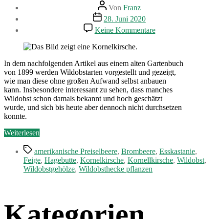
Beitragsautor
Von
Franz
Beitragsdatum
28. Juni 2020
zu
Keine Kommentare
Wildobst
–
Allerlei
andere
In dem nachfolgenden Artikel aus einem alten Gartenbuch
Obst-
von 1899 werden Wildobstarten vorgestellt und gezeigt,
und
wie man diese ohne großen Aufwand selbst anbauen
Beerenarten
kann. Insbesondere interessant zu sehen, dass manches
Wildobst schon damals bekannt und hoch geschätzt
wurde, und sich bis heute aber dennoch nicht durchsetzen
konnte.
„Wildobst
Weiterlesen
–
Schlagwörter
Allerlei
amerikanische Preiselbeere
,
Brombeere
,
Esskastanie
,
andere
Feige
,
Hagebutte
,
Kornelkirsche
,
Kornellkirsche
,
Wildobst
,
Obst-
Wildobstgehölze
,
Wildobsthecke pflanzen
und
Beerenarten“
Kategorien