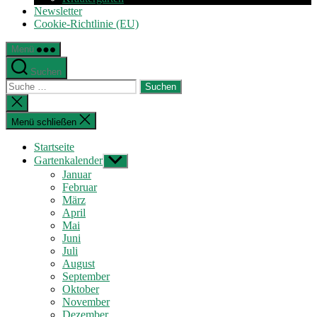
Newsletter
Cookie-Richtlinie (EU)
Menü
Suchen
Suche
nach:
Suche
schließen
Menü schließen
Startseite
Gartenkalender
Untermenü
anzeigen
Januar
Februar
März
April
Mai
Juni
Juli
August
September
Oktober
November
Dezember