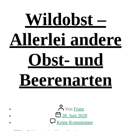
Wildobst –
Allerlei andere
Obst- und
Beerenarten
Beitragsautor
Von
Franz
Beitragsdatum
28. Juni 2020
zu
Keine Kommentare
Wildobst