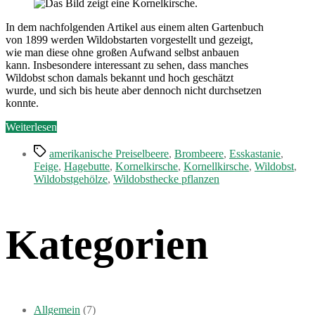
–
Allerlei
andere
In dem nachfolgenden Artikel aus einem alten Gartenbuch
Obst-
von 1899 werden Wildobstarten vorgestellt und gezeigt,
und
wie man diese ohne großen Aufwand selbst anbauen
Beerenarten
kann. Insbesondere interessant zu sehen, dass manches
Wildobst schon damals bekannt und hoch geschätzt
wurde, und sich bis heute aber dennoch nicht durchsetzen
konnte.
„Wildobst
Weiterlesen
–
Schlagwörter
Allerlei
amerikanische Preiselbeere
,
Brombeere
,
Esskastanie
,
andere
Feige
,
Hagebutte
,
Kornelkirsche
,
Kornellkirsche
,
Wildobst
,
Obst-
Wildobstgehölze
,
Wildobsthecke pflanzen
und
Beerenarten“
Kategorien
Allgemein
(7)