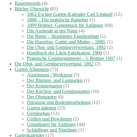
Bauernregeln
(4)
Bücher Übersicht
(83)
1862 Ewiger Garten-Kalender Carl Umlauff
(12)
1888 – Der praktische Ratgeber
(1)
1899 Böttner: Gartenbuch für Anfänger
(60)
Die Ausbeute in der Natur
(4)
Die Biene – Illustriertes Familienblatt
(1)
Die Hausfrau, Gattin und Mutter – 1880.
(1)
Die Obst- und Gemüseverwertung, 1892
(2)
Handbuch der Likör-Fabrikation, 1900
(1)
Praktische Gemüsegärtnerei – J. Böttner 1907
(1)
Die Obst- und Gemüseverwertung, 1892
(2)
Garten Allgemein
(73)
Ausrüstung / Werkzeug
(5)
Der Blumen- und Lustgarten
(1)
Der Kräutergarten
(1)
Der Küchen- und Gemüsegarten
(16)
Der Obstgarten
(6)
Düngung und Bodenbearbeitung
(12)
Garten anlegen
(23)
Gemüsebau
(12)
Gießen und Bewässern
(2)
Grundlagen für Anfänger
(44)
Schädlinge und Nützlinge
(1)
Gartenkalender
(17)