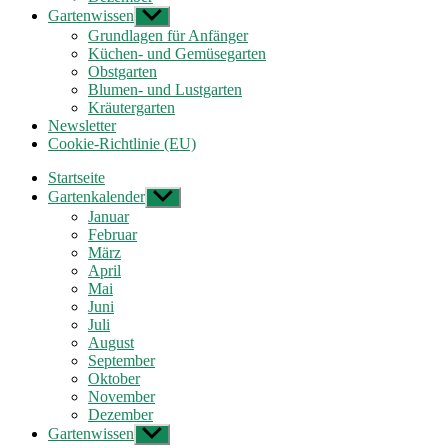
Gartenwissen
Untermenü
anzeigen
Grundlagen für Anfänger
Küchen- und Gemüsegarten
Obstgarten
Blumen- und Lustgarten
Kräutergarten
Newsletter
Cookie-Richtlinie (EU)
Startseite
Gartenkalender
Untermenü
anzeigen
Januar
Februar
März
April
Mai
Juni
Juli
August
September
Oktober
November
Dezember
Gartenwissen
Untermenü