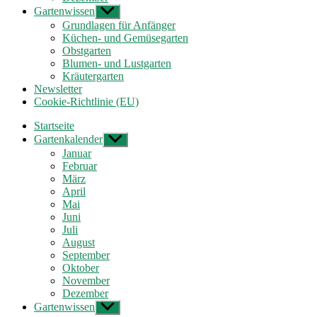
Gartenwissen
Untermenü
anzeigen
Grundlagen für Anfänger
Küchen- und Gemüsegarten
Obstgarten
Blumen- und Lustgarten
Kräutergarten
Newsletter
Cookie-Richtlinie (EU)
Startseite
Gartenkalender
Untermenü
anzeigen
Januar
Februar
März
April
Mai
Juni
Juli
August
September
Oktober
November
Dezember
Gartenwissen
Untermenü