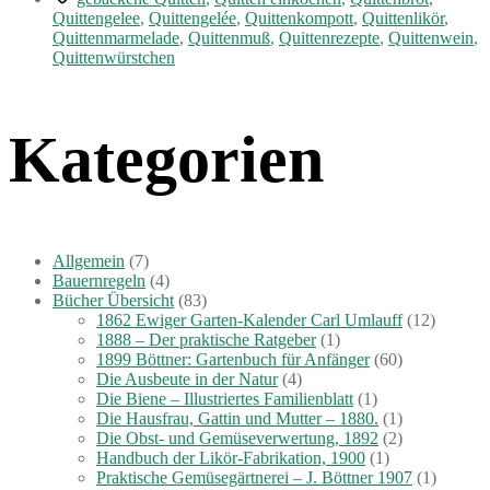
–
Quittengelee
,
Quittengelée
,
Quittenkompott
,
Quittenlikör
,
Ein
Quittenmarmelade
,
Quittenmuß
,
Quittenrezepte
,
Quittenwein
,
Blick
Quittenwürstchen
in
längst
vergangene
Kategorien
Zeit“
Allgemein
(7)
Bauernregeln
(4)
Bücher Übersicht
(83)
1862 Ewiger Garten-Kalender Carl Umlauff
(12)
1888 – Der praktische Ratgeber
(1)
1899 Böttner: Gartenbuch für Anfänger
(60)
Die Ausbeute in der Natur
(4)
Die Biene – Illustriertes Familienblatt
(1)
Die Hausfrau, Gattin und Mutter – 1880.
(1)
Die Obst- und Gemüseverwertung, 1892
(2)
Handbuch der Likör-Fabrikation, 1900
(1)
Praktische Gemüsegärtnerei – J. Böttner 1907
(1)