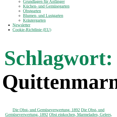
anzeigen
Grundlagen für Anfänger
Küchen- und Gemüsegarten
Obstgarten
Blumen- und Lustgarten
Kräutergarten
Newsletter
Cookie-Richtlinie (EU)
Schlagwort:
Quittenmar
Kategorien
Die Obst- und Gemüseverwertung, 1892
Die Obst- und
Gemüseverwertung, 1892
Obst einkochen, Marmeladen, Gelees,