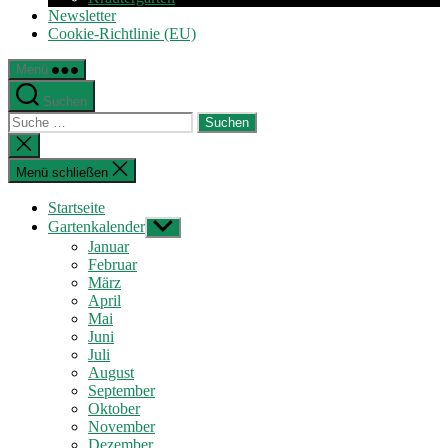
Newsletter
Cookie-Richtlinie (EU)
Menü
Suchen
Suche
nach:
Suche
schließen
Menü schließen
Startseite
Gartenkalender
Untermenü
anzeigen
Januar
Februar
März
April
Mai
Juni
Juli
August
September
Oktober
November
Dezember