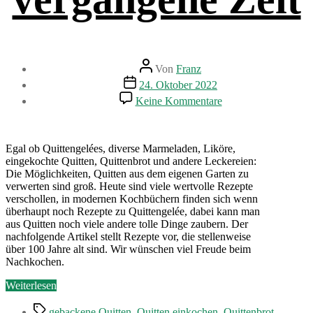
Beitragsautor
Von
Franz
Beitragsdatum
24. Oktober 2022
zu
Keine Kommentare
Omas
vergessene
Quittenrezepte
–
Egal ob Quittengelées, diverse Marmeladen, Liköre,
Ein
eingekochte Quitten, Quittenbrot und andere Leckereien:
Blick
Die Möglichkeiten, Quitten aus dem eigenen Garten zu
in
verwerten sind groß. Heute sind viele wertvolle Rezepte
längst
verschollen, in modernen Kochbüchern finden sich wenn
vergangene
überhaupt noch Rezepte zu Quittengelée, dabei kann man
Zeit
aus Quitten noch viele andere tolle Dinge zaubern. Der
nachfolgende Artikel stellt Rezepte vor, die stellenweise
über 100 Jahre alt sind. Wir wünschen viel Freude beim
Nachkochen.
„Omas
Weiterlesen
vergessene
Schlagwörter
Quittenrezepte
gebackene Quitten
,
Quitten einkochen
,
Quittenbrot
,