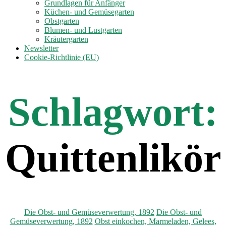
anzeigen
Grundlagen für Anfänger
Küchen- und Gemüsegarten
Obstgarten
Blumen- und Lustgarten
Kräutergarten
Newsletter
Cookie-Richtlinie (EU)
Schlagwort:
Quittenlikör
Kategorien
Die Obst- und Gemüseverwertung, 1892
Die Obst- und
Gemüseverwertung, 1892
Obst einkochen, Marmeladen, Gelees,