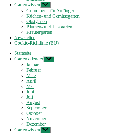
Gartenwissen
Untermenü
anzeigen
Grundlagen für Anfänger
Küchen- und Gemüsegarten
Obstgarten
Blumen- und Lustgarten
Kräutergarten
Newsletter
Cookie-Richtlinie (EU)
Startseite
Gartenkalender
Untermenü
anzeigen
Januar
Februar
März
April
Mai
Juni
Juli
August
September
Oktober
November
Dezember
Gartenwissen
Untermenü