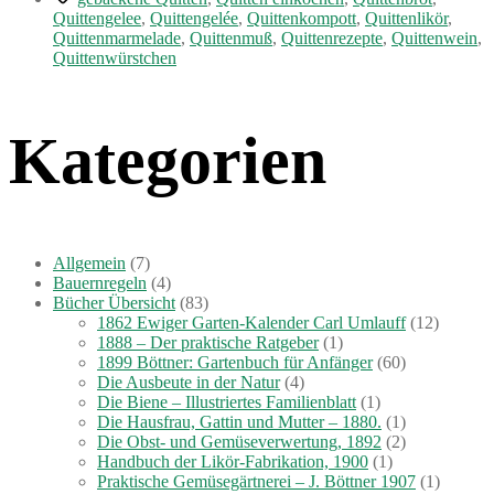
–
Quittengelee
,
Quittengelée
,
Quittenkompott
,
Quittenlikör
,
Ein
Quittenmarmelade
,
Quittenmuß
,
Quittenrezepte
,
Quittenwein
,
Blick
Quittenwürstchen
in
längst
vergangene
Kategorien
Zeit“
Allgemein
(7)
Bauernregeln
(4)
Bücher Übersicht
(83)
1862 Ewiger Garten-Kalender Carl Umlauff
(12)
1888 – Der praktische Ratgeber
(1)
1899 Böttner: Gartenbuch für Anfänger
(60)
Die Ausbeute in der Natur
(4)
Die Biene – Illustriertes Familienblatt
(1)
Die Hausfrau, Gattin und Mutter – 1880.
(1)
Die Obst- und Gemüseverwertung, 1892
(2)
Handbuch der Likör-Fabrikation, 1900
(1)
Praktische Gemüsegärtnerei – J. Böttner 1907
(1)