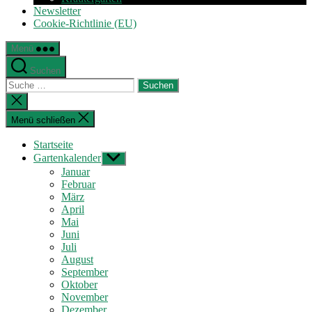
Newsletter
Cookie-Richtlinie (EU)
Menü
Suchen
Suche
nach:
Suche
schließen
Menü schließen
Startseite
Gartenkalender
Untermenü
anzeigen
Januar
Februar
März
April
Mai
Juni
Juli
August
September
Oktober
November
Dezember