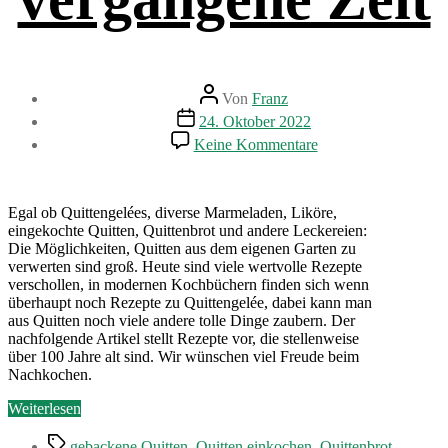
Beitragsautor
Von
Franz
Beitragsdatum
24. Oktober 2022
zu
Keine Kommentare
Omas
vergessene
Quittenrezepte
–
Egal ob Quittengelées, diverse Marmeladen, Liköre,
Ein
eingekochte Quitten, Quittenbrot und andere Leckereien:
Blick
Die Möglichkeiten, Quitten aus dem eigenen Garten zu
in
verwerten sind groß. Heute sind viele wertvolle Rezepte
längst
verschollen, in modernen Kochbüchern finden sich wenn
vergangene
überhaupt noch Rezepte zu Quittengelée, dabei kann man
Zeit
aus Quitten noch viele andere tolle Dinge zaubern. Der
nachfolgende Artikel stellt Rezepte vor, die stellenweise
über 100 Jahre alt sind. Wir wünschen viel Freude beim
Nachkochen.
„Omas
Weiterlesen
vergessene
Schlagwörter
Quittenrezepte
gebackene Quitten
,
Quitten einkochen
,
Quittenbrot
,