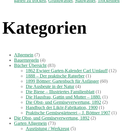
garten zu trocken
,
Grundwasser
,
Stauwasser
,
Trockenheit
Gärten“
Kategorien
Allgemein
(7)
Bauernregeln
(4)
Bücher Übersicht
(83)
1862 Ewiger Garten-Kalender Carl Umlauff
(12)
1888 – Der praktische Ratgeber
(1)
1899 Böttner: Gartenbuch für Anfänger
(60)
Die Ausbeute in der Natur
(4)
Die Biene – Illustriertes Familienblatt
(1)
Die Hausfrau, Gattin und Mutter – 1880.
(1)
Die Obst- und Gemüseverwertung, 1892
(2)
Handbuch der Likör-Fabrikation, 1900
(1)
Praktische Gemüsegärtnerei – J. Böttner 1907
(1)
Die Obst- und Gemüseverwertung, 1892
(2)
Garten Allgemein
(73)
Ausrüstung / Werkzeug
(5)