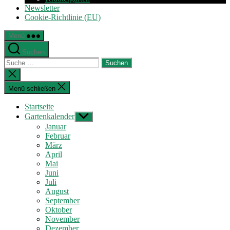
Newsletter
Cookie-Richtlinie (EU)
Menü
Suchen
Suche
nach:
Suche
schließen
Menü schließen
Startseite
Gartenkalender
Untermenü
anzeigen
Januar
Februar
März
April
Mai
Juni
Juli
August
September
Oktober
November
Dezember