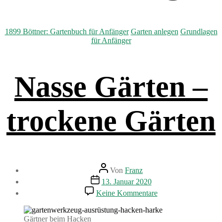
Kategorien
1899 Böttner: Gartenbuch für Anfänger
Garten anlegen
Grundlagen
für Anfänger
Nasse Gärten –
trockene Gärten
Beitragsautor
Von
Franz
Beitragsdatum
13. Januar 2020
zu
Keine Kommentare
Nasse
Gärten
–
Gärtner beim Hacken