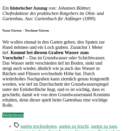
trockene
Gärten
Ein
historischer Auszug
von: Johannes Böttner,
Chefredakteur des praktischen Ratgebers im Obst- und
Gartenbau. Aus: Gartenbuch für Anfänger (1899).
Nasse Gärten – Trockene Gärten
Wir wollen einmal in den Garten gehen, den Spaten zur
Hand nehmen und ein Loch graben. Zunächst 1 Meter
tief.
Kommt bei diesem Graben Wasser zum
Vorschein?
– Das ist Grundwasser oder Schichtwasser.
Das Wasser steht verschieden tief im Boden, sinkt und
steigt auch wieder, ähnlich wie ja auch das Wasser in
Bächen und Flüssen wechselnde Höhe hat. Durch
wiederholtes Nachgraben kann ziemlich genau festgestellt
werden, wie tief im Durchschnitt der Grundwasserspiegel
unter der Erdoberfläche liegt, und es ist wichtig, dass es
geschieht, damit wir von dem Grundwasserstand Kenntnis
erhalten, denn dieser spielt beim Gartenbau eine wichtige
Rolle.
„Nasse
Weiterlesen
Gärten
Schlagwörter
–
garten trockenlegen
,
garten zu feucht
,
garten zu nass
,
trockene