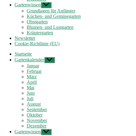
Gartenwissen
Untermenü
anzeigen
Grundlagen für Anfänger
Küchen- und Gemüsegarten
Obstgarten
Blumen- und Lustgarten
Kräutergarten
Newsletter
Cookie-Richtlinie (EU)
Startseite
Gartenkalender
Untermenü
anzeigen
Januar
Februar
März
April
Mai
Juni
Juli
August
September
Oktober
November
Dezember
Gartenwissen
Untermenü