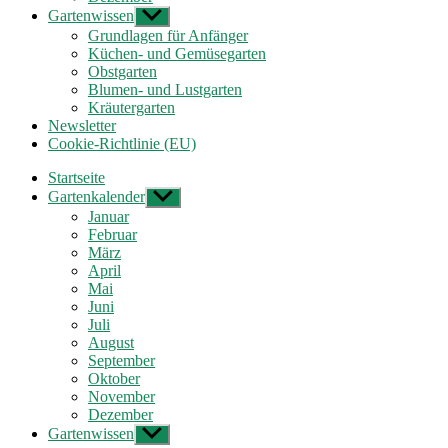
Gartenwissen
Untermenü
anzeigen
Grundlagen für Anfänger
Küchen- und Gemüsegarten
Obstgarten
Blumen- und Lustgarten
Kräutergarten
Newsletter
Cookie-Richtlinie (EU)
Startseite
Gartenkalender
Untermenü
anzeigen
Januar
Februar
März
April
Mai
Juni
Juli
August
September
Oktober
November
Dezember
Gartenwissen
Untermenü