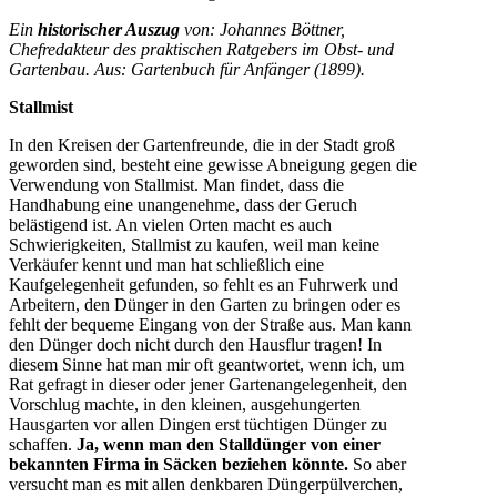
Ein
historischer Auszug
von: Johannes Böttner,
Chefredakteur des praktischen Ratgebers im Obst- und
Gartenbau. Aus: Gartenbuch für Anfänger (1899).
Stallmist
In den Kreisen der Gartenfreunde, die in der Stadt groß
geworden sind, besteht eine gewisse Abneigung gegen die
Verwendung von Stallmist. Man findet, dass die
Handhabung eine unangenehme, dass der Geruch
belästigend ist. An vielen Orten macht es auch
Schwierigkeiten, Stallmist zu kaufen, weil man keine
Verkäufer kennt und man hat schließlich eine
Kaufgelegenheit gefunden, so fehlt es an Fuhrwerk und
Arbeitern, den Dünger in den Garten zu bringen oder es
fehlt der bequeme Eingang von der Straße aus. Man kann
den Dünger doch nicht durch den Hausflur tragen! In
diesem Sinne hat man mir oft geantwortet, wenn ich, um
Rat gefragt in dieser oder jener Gartenangelegenheit, den
Vorschlug machte, in den kleinen, ausgehungerten
Hausgarten vor allen Dingen erst tüchtigen Dünger zu
schaffen.
Ja, wenn man den Stalldünger von einer
bekannten Firma in Säcken beziehen könnte.
So aber
versucht man es mit allen denkbaren Düngerpülverchen,