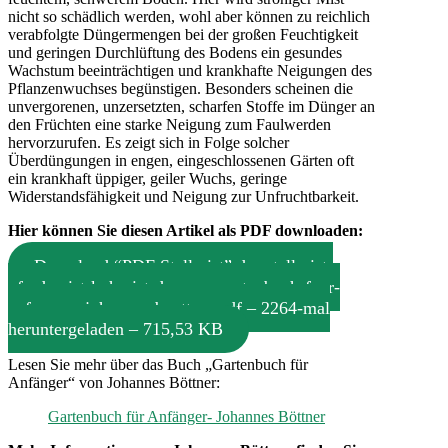
nicht so schädlich werden, wohl aber können zu reichlich
verabfolgte Düngermengen bei der großen Feuchtigkeit
und geringen Durchlüftung des Bodens ein gesundes
Wachstum beeinträchtigen und krankhafte Neigungen des
Pflanzenwuchses begünstigen. Besonders scheinen die
unvergorenen, unzersetzten, scharfen Stoffe im Dünger an
den Früchten eine starke Neigung zum Faulwerden
hervorzurufen. Es zeigt sich in Folge solcher
Überdüngungen in engen, eingeschlossenen Gärten oft
ein krankhaft üppiger, geiler Wuchs, geringe
Widerstandsfähigkeit und Neigung zur Unfruchtbarkeit.
Hier können Sie diesen Artikel als PDF downloaden:
Download “PDF Stallmist”
der-stallmist-
pferdemist-kuhmist-duenger-gartenbuch-fuer-
anfaenger-johannes-boettner.pdf – 2264-mal
heruntergeladen – 715,53 KB
Lesen Sie mehr über das Buch „Gartenbuch für
Anfänger“ von Johannes Böttner:
Gartenbuch für Anfänger- Johannes Böttner