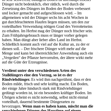
Dünger nicht bedenklich, eher rätlich, weil durch die
Zersetzung des Düngers im Boden der Boden verbessert
und locker gemacht und aufgeschlossen wird. – Im
allgemeinen wird der Dünger sechs bis acht Wochen in
gut durchfeuchtetem Haufen liegen müssen, um den zur
vorteilhaften Verwendung nötigen Grad des Verrottetseins
zu erhalten. Im Herbst mag der Dünger noch frischer sein.
Zum Frühjahrsgebrauch muss er länger vorher gelegen
haben. Man düngt aber lieber alles Land im Herbst.
Schließlich kommt auch viel auf die Kultur an, zu der er
dienen soll. – Der frischere Dünger wirft mehr auf die
Menge und kann bei überreichlicher Anwendung auch ein
„Vergeilen“ der Pflanze hervorrufen, der ältere wirkt mehr
auf die Güte der Erzeugnisse.
Verdient unter den verschiedenen Arten des
Stalldüngers eine den Vorzug, so ist es der
Rindviehdünger.
Es wird ihm nachgerühmt, dass er den
Boden milde, frisch und sehr kräftig macht. Ein Boden,
der einige Jahre hindurch stark mit Rindviehdünger
gedüngt worden ist, ist ein besonders kräftiger Boden. Im
Übrigen scheint es nicht notwendig, selbst nicht einmal
vorteilhaft, dauernd bestimmte Düngerarten zu
bevorzugen.
Wenn man es haben kann, mischt man die
verschiedenen Dünger der Haustiere auf einem