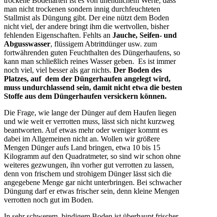
trockene Bodenarten ist es von unendlichem Werte, dass
man nicht trockenen sondern innig durchfeuchteten
Stallmist als Düngung gibt. Der eine nützt dem Boden
nicht viel, der andere bringt ihm die wertvollen, bisher
fehlenden Eigenschaften. Fehlts an
Jauche, Seifen- und
Abgusswasser
, flüssigem Abtrittdünger usw. zum
fortwährenden guten Feuchthalten des Düngerhaufens, so
kann man schließlich reines Wasser geben. Es ist immer
noch viel, viel besser als gar nichts.
Der Boden des
Platzes, auf dem der Düngerhaufen angelegt wird,
muss undurchlassend sein, damit nicht etwa die besten
Stoffe aus dem Düngerhaufen versickern können.
Die Frage, wie lange der Dünger auf dem Haufen liegen
und wie weit er verrotten muss, lässt sich nicht kurzweg
beantworten. Auf etwas mehr oder weniger kommt es
dabei im Allgemeinen nicht an. Wollen wir größere
Mengen Dünger aufs Land bringen, etwa 10 bis 15
Kilogramm auf den Quadratmeter, so sind wir schon ohne
weiteres gezwungen, ihn vorher gut verrotten zu lassen,
denn von frischem und strohigem Dünger lässt sich die
angegebene Menge gar nicht unterbringen. Bei schwacher
Düngung darf er etwas frischer sein, denn kleine Mengen
verrotten noch gut im Boden.
In sehr schwerem, bindigem Boden ist überhaupt frischer