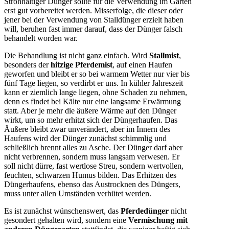
Strohhaltiger Dünger sollte für die Verwendung im Garten
erst gut vorbereitet werden. Misserfolge, die dieser oder
jener bei der Verwendung von Stalldünger erzielt haben
will, beruhen fast immer darauf, dass der Dünger falsch
behandelt worden war.
Die Behandlung ist nicht ganz einfach. Wird
Stallmist
,
besonders der
hitzige Pferdemist
, auf einen Haufen
geworfen und bleibt er so bei warmem Wetter nur vier bis
fünf Tage liegen, so verdirbt er uns. In kühler Jahreszeit
kann er ziemlich lange liegen, ohne Schaden zu nehmen,
denn es findet bei Kälte nur eine langsame Erwärmung
statt. Aber je mehr die äußere Wärme auf den Dünger
wirkt, um so mehr erhitzt sich der Düngerhaufen. Das
Äußere bleibt zwar unverändert, aber im Innern des
Haufens wird der Dünger zunächst schimmlig und
schließlich brennt alles zu Asche. Der Dünger darf aber
nicht verbrennen, sondern muss langsam verwesen. Er
soll nicht dürre, fast wertlose Streu, sondern wertvollen,
feuchten, schwarzen Humus bilden. Das Erhitzen des
Düngerhaufens, ebenso das Austrocknen des Düngers,
muss unter allen Umständen verhütet werden.
Es ist zunächst wünschenswert, das
Pferdedünger
nicht
gesondert gehalten wird, sondern eine
Vermischung mit