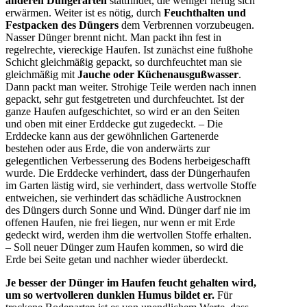
anderen Düngerarten
stattfindet, die weniger heftig sich
erwärmen. Weiter ist es nötig, durch
Feuchthalten und
Festpacken des Düngers
dem Verbrennen vorzubeugen.
Nasser Dünger brennt nicht. Man packt ihn fest in
regelrechte, viereckige Haufen. Ist zunächst eine fußhohe
Schicht gleichmäßig gepackt, so durchfeuchtet man sie
gleichmäßig mit
Jauche oder Küchenausgußwasser
.
Dann packt man weiter. Strohige Teile werden nach innen
gepackt, sehr gut festgetreten und durchfeuchtet. Ist der
ganze Haufen aufgeschichtet, so wird er an den Seiten
und oben mit einer Erddecke gut zugedeckt. – Die
Erddecke kann aus der gewöhnlichen Gartenerde
bestehen oder aus Erde, die von anderwärts zur
gelegentlichen Verbesserung des Bodens herbeigeschafft
wurde. Die Erddecke verhindert, dass der Düngerhaufen
im Garten lästig wird, sie verhindert, dass wertvolle Stoffe
entweichen, sie verhindert das schädliche Austrocknen
des Düngers durch Sonne und Wind. Dünger darf nie im
offenen Haufen, nie frei liegen, nur wenn er mit Erde
gedeckt wird, werden ihm die wertvollen Stoffe erhalten.
– Soll neuer Dünger zum Haufen kommen, so wird die
Erde bei Seite getan und nachher wieder überdeckt.
Je besser der Dünger im Haufen feucht gehalten wird,
um so wertvolleren dunklen Humus bildet er.
Für