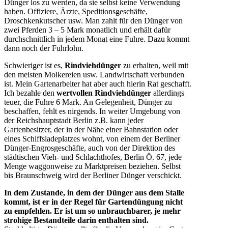
Dünger los zu werden, da sie selbst keine Verwendung
haben. Offiziere, Ärzte, Speditionsgeschäfte,
Droschkenkutscher usw. Man zahlt für den Dünger von
zwei Pferden 3 – 5 Mark monatlich und erhält dafür
durchschnittlich in jedem Monat eine Fuhre. Dazu kommt
dann noch der Fuhrlohn.
Schwieriger ist es,
Rindviehdünger
zu erhalten, weil mit
den meisten Molkereien usw. Landwirtschaft verbunden
ist. Mein Gartenarbeiter hat aber auch hierin Rat geschafft.
Ich bezahle den
wertvollen Rindviehdünger
allerdings
teuer, die Fuhre 6 Mark. An Gelegenheit, Dünger zu
beschaffen, fehlt es nirgends. In weiter Umgebung von
der Reichshauptstadt Berlin z.B. kann jeder
Gartenbesitzer, der in der Nähe einer Bahnstation oder
eines Schiffsladeplatzes wohnt, von einem der Berliner
Dünger-Engrosgeschäfte, auch von der Direktion des
städtischen Vieh- und Schlachthofes, Berlin Ö. 67, jede
Menge waggonweise zu Marktpreisen beziehen. Selbst
bis Braunschweig wird der Berliner Dünger verschickt.
In dem Zustande, in dem der Dünger aus dem Stalle
kommt, ist er in der Regel für Gartendüngung nicht
zu empfehlen.
Er ist um so unbrauchbarer, je mehr
strohige Bestandteile darin enthalten sind.