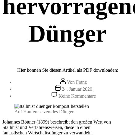
hervorragen
Dünger
Hier können Sie diesen Artikel als PDF downloaden:
Beitragsautor
Von
Franz
Beitragsdatum
24. Januar 2020
zu
Keine Kommentare
Stallmist
–
ein
Auf Haufen setzen des Düngers
hervorragender
Dünger
Johannes Böttner (1899) beschreibt den großen Wert von
Stallmist und Verfahrensweisen, diese in einen
fantastischen Wirtschaftsdünger zu verwandeln.