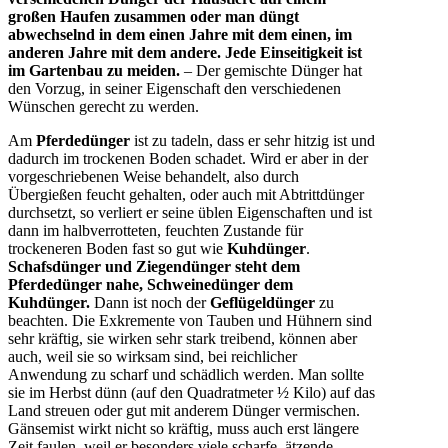
großen Haufen zusammen oder man düngt
abwechselnd in dem einen Jahre mit dem einen, im
anderen Jahre mit dem andere. Jede Einseitigkeit ist
im Gartenbau zu meiden.
– Der gemischte Dünger hat
den Vorzug, in seiner Eigenschaft den verschiedenen
Wünschen gerecht zu werden.
Am
Pferdedünger
ist zu tadeln, dass er sehr hitzig ist und
dadurch im trockenen Boden schadet. Wird er aber in der
vorgeschriebenen Weise behandelt, also durch
Übergießen feucht gehalten, oder auch mit Abtrittdünger
durchsetzt, so verliert er seine üblen Eigenschaften und ist
dann im halbverrotteten, feuchten Zustande für
trockeneren Boden fast so gut wie
Kuhdünger
.
Schafsdünger und Ziegendünger steht dem
Pferdedünger nahe, Schweinedünger dem
Kuhdünger.
Dann ist noch der
Geflügeldünger
zu
beachten. Die Exkremente von Tauben und Hühnern sind
sehr kräftig, sie wirken sehr stark treibend, können aber
auch, weil sie so wirksam sind, bei reichlicher
Anwendung zu scharf und schädlich werden. Man sollte
sie im Herbst dünn (auf den Quadratmeter ½ Kilo) auf das
Land streuen oder gut mit anderem Dünger vermischen.
Gänsemist wirkt nicht so kräftig, muss auch erst längere
Zeit faulen, weil er besonders viele scharfe, ätzende