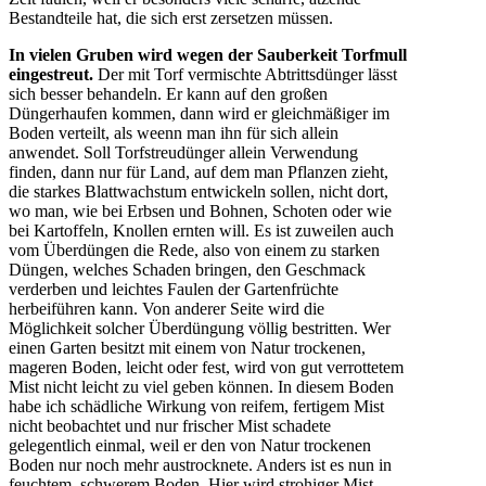
Bestandteile hat, die sich erst zersetzen müssen.
In vielen Gruben wird wegen der Sauberkeit Torfmull
eingestreut.
Der mit Torf vermischte Abtrittsdünger lässt
sich besser behandeln. Er kann auf den großen
Düngerhaufen kommen, dann wird er gleichmäßiger im
Boden verteilt, als weenn man ihn für sich allein
anwendet. Soll Torfstreudünger allein Verwendung
finden, dann nur für Land, auf dem man Pflanzen zieht,
die starkes Blattwachstum entwickeln sollen, nicht dort,
wo man, wie bei Erbsen und Bohnen, Schoten oder wie
bei Kartoffeln, Knollen ernten will. Es ist zuweilen auch
vom Überdüngen die Rede, also von einem zu starken
Düngen, welches Schaden bringen, den Geschmack
verderben und leichtes Faulen der Gartenfrüchte
herbeiführen kann. Von anderer Seite wird die
Möglichkeit solcher Überdüngung völlig bestritten. Wer
einen Garten besitzt mit einem von Natur trockenen,
mageren Boden, leicht oder fest, wird von gut verrottetem
Mist nicht leicht zu viel geben können. In diesem Boden
habe ich schädliche Wirkung von reifem, fertigem Mist
nicht beobachtet und nur frischer Mist schadete
gelegentlich einmal, weil er den von Natur trockenen
Boden nur noch mehr austrocknete. Anders ist es nun in
feuchtem, schwerem Boden. Hier wird strohiger Mist