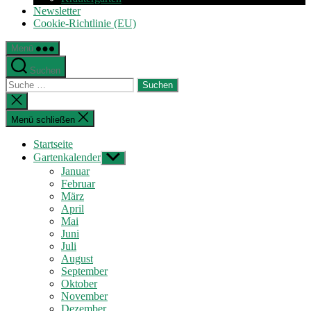
Newsletter
Cookie-Richtlinie (EU)
Menü
Suchen
Suche
nach:
Suche
schließen
Menü schließen
Startseite
Gartenkalender
Untermenü
anzeigen
Januar
Februar
März
April
Mai
Juni
Juli
August
September
Oktober
November
Dezember