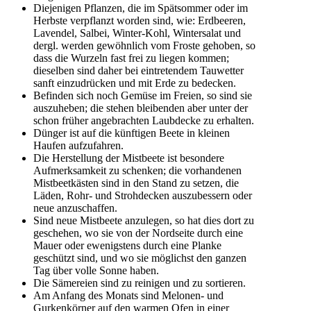
Diejenigen Pflanzen, die im Spätsommer oder im
Herbste verpflanzt worden sind, wie: Erdbeeren,
Lavendel, Salbei, Winter-Kohl, Wintersalat und
dergl. werden gewöhnlich vom Froste gehoben, so
dass die Wurzeln fast frei zu liegen kommen;
dieselben sind daher bei eintretendem Tauwetter
sanft einzudrücken und mit Erde zu bedecken.
Befinden sich noch Gemüse im Freien, so sind sie
auszuheben; die stehen bleibenden aber unter der
schon früher angebrachten Laubdecke zu erhalten.
Dünger ist auf die künftigen Beete in kleinen
Haufen aufzufahren.
Die Herstellung der Mistbeete ist besondere
Aufmerksamkeit zu schenken; die vorhandenen
Mistbeetkästen sind in den Stand zu setzen, die
Läden, Rohr- und Strohdecken auszubessern oder
neue anzuschaffen.
Sind neue Mistbeete anzulegen, so hat dies dort zu
geschehen, wo sie von der Nordseite durch eine
Mauer oder ewenigstens durch eine Planke
geschützt sind, und wo sie möglichst den ganzen
Tag über volle Sonne haben.
Die Sämereien sind zu reinigen und zu sortieren.
Am Anfang des Monats sind Melonen- und
Gurkenkörner auf den warmen Ofen in einer