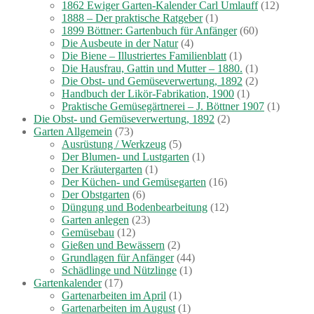
1862 Ewiger Garten-Kalender Carl Umlauff
(12)
1888 – Der praktische Ratgeber
(1)
1899 Böttner: Gartenbuch für Anfänger
(60)
Die Ausbeute in der Natur
(4)
Die Biene – Illustriertes Familienblatt
(1)
Die Hausfrau, Gattin und Mutter – 1880.
(1)
Die Obst- und Gemüseverwertung, 1892
(2)
Handbuch der Likör-Fabrikation, 1900
(1)
Praktische Gemüsegärtnerei – J. Böttner 1907
(1)
Die Obst- und Gemüseverwertung, 1892
(2)
Garten Allgemein
(73)
Ausrüstung / Werkzeug
(5)
Der Blumen- und Lustgarten
(1)
Der Kräutergarten
(1)
Der Küchen- und Gemüsegarten
(16)
Der Obstgarten
(6)
Düngung und Bodenbearbeitung
(12)
Garten anlegen
(23)
Gemüsebau
(12)
Gießen und Bewässern
(2)
Grundlagen für Anfänger
(44)
Schädlinge und Nützlinge
(1)
Gartenkalender
(17)
Gartenarbeiten im April
(1)
Gartenarbeiten im August
(1)