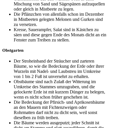
Mischung von Sand und Sägespänen aufzuquellen
oder gleich in Mistbeete zu legen.
Die Pflänzchen von allenfalls schon im Dezember
in Mistbeeten gelegten Melonen und Gurken sind
zu versetzen.
Kresse, Sauerampfer, Salat sind in Kästchen zu
säen und diese gegen Ende des Monats dicht an ein
Fenster zum Treiben zu stellen.
Obstgarten
Der Stroheinband der Sträucher und zarteren
Bäume, so wie die Bedeckung der Erde oder ihrer
Wurzeln mit Nadel- und Laubstreu im Umkreise
von 1 bis 2 Fuß ist unversehrt zu erhalten.
Obstbäume sind nach Zulaß der Witterung im
Umkreise des Stammes umzugraben, und die
gelockerte Erde ist mit kurzem Dünger zu belegen,
wenn es nicht schon früher geschehen ist.
Die Bedeckung der Pfirsich- und Aprikosenbäume
an den Mauern mit Fichtenzweigen oder
Rohrmatten darf nicht zu dicht sein, weil sonst
dieselben zu früh treiben.
Die Bäume werden ausgeputzt; jeder Schnitt ist
dicht am Stamme und glatt auszuführen, damit die