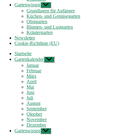
Gartenwissen
Untermenü
anzeigen
Grundlagen für Anfänger
Küchen- und Gemüsegarten
Obstgarten
Blumen- und Lustgarten
Kräutergarten
Newsletter
Cookie-Richtlinie (EU)
Startseite
Gartenkalender
Untermenü
anzeigen
Januar
Februar
März
April
Mai
Juni
Juli
August
September
Oktober
November
Dezember
Gartenwissen
Untermenü