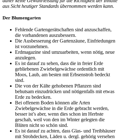
daher keine Gewährleistung für die Richtigkeit der Inhalte
aus Sicht heutiger Standards übernommen werden kann.
Der Blumengarten
Fehlende Gartengerätschaften sind anzuschaffen,
die vorhandenen auszubessern.
Die Ausbesserung der Gartenzäune, Einfriedungen
ist vorzunehmen.
Erdmagazine sind umzuarbeiten, wenn nötig, neue
anzulegen.
Es ist darauf zu sehen, dass die in freier Erde
gebliebenen Zwiebelgewächse ordentlich mit
Moos, Laub, am besten mit Erbsenstroh bedeckt
sind.
Die von der Kälte gehobenen Pflanzen sind
behutsam einzudrücken und nötigenfalls mit etwas
Erde zu bedecken.
Bei offenem Boden können alle Arten
Zwiebelgewächse in die Erde gebracht werden,
besser ist’s aber, wenn dies schon im Herbste
geschah, weil von den im Winter gelegten die
Blüten nicht so schön sind.
Es ist darauf zu achten, dass Glas- und Treibhäuser
mit Strohdecken, Läden u. dergl. gehörig versehen