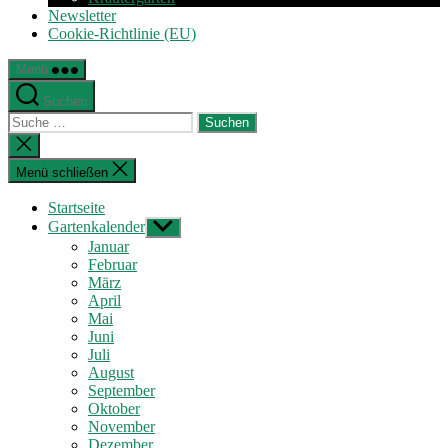
Newsletter
Cookie-Richtlinie (EU)
Menü
Suchen
Suche
nach:
Suche
schließen
Menü schließen
Startseite
Gartenkalender
Untermenü
anzeigen
Januar
Februar
März
April
Mai
Juni
Juli
August
September
Oktober
November
Dezember