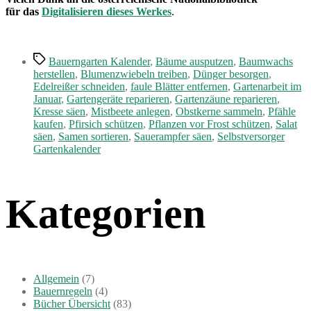
für das
Digitalisieren dieses Werkes
.
Schlagwörter
Bauerngarten Kalender
,
Bäume ausputzen
,
Baumwachs
herstellen
,
Blumenzwiebeln treiben
,
Dünger besorgen
,
Edelreißer schneiden
,
faule Blätter entfernen
,
Gartenarbeit im
Januar
,
Gartengeräte reparieren
,
Gartenzäune reparieren
,
Kresse säen
,
Mistbeete anlegen
,
Obstkerne sammeln
,
Pfähle
kaufen
,
Pfirsich schützen
,
Pflanzen vor Frost schützen
,
Salat
säen
,
Samen sortieren
,
Sauerampfer säen
,
Selbstversorger
Gartenkalender
Kategorien
Allgemein
(7)
Bauernregeln
(4)
Bücher Übersicht
(83)