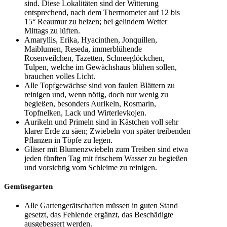
sind. Diese Lokalitäten sind der Witterung
entsprechend, nach dem Thermometer auf 12 bis
15° Reaumur zu heizen; bei gelindem Wetter
Mittags zu lüften.
Amaryllis, Erika, Hyacinthen, Jonquillen,
Maiblumen, Reseda, immerblühende
Rosenveilchen, Tazetten, Schneeglöckchen,
Tulpen, welche im Gewächshaus blühen sollen,
brauchen volles Licht.
Alle Topfgewächse sind von faulen Blättern zu
reinigen und, wenn nötig, doch nur wenig zu
begießen, besonders Aurikeln, Rosmarin,
Topfnelken, Lack und Wirterlevkojen.
Aurikeln und Primeln sind in Kästchen voll sehr
klarer Erde zu säen; Zwiebeln von später treibenden
Pflanzen in Töpfe zu legen.
Gläser mit Blumenzwiebeln zum Treiben sind etwa
jeden fünften Tag mit frischem Wasser zu begießen
und vorsichtig vom Schleime zu reinigen.
Gemüsegarten
Alle Gartengerätschaften müssen in guten Stand
gesetzt, das Fehlende ergänzt, das Beschädigte
ausgebessert werden.