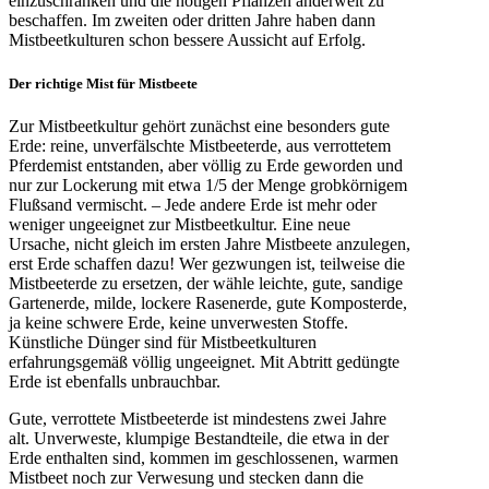
einzuschränken und die nötigen Pflanzen anderweit zu
beschaffen. Im zweiten oder dritten Jahre haben dann
Mistbeetkulturen schon bessere Aussicht auf Erfolg.
Der richtige Mist für Mistbeete
Zur Mistbeetkultur gehört zunächst eine besonders gute
Erde: reine, unverfälschte Mistbeeterde, aus verrottetem
Pferdemist entstanden, aber völlig zu Erde geworden und
nur zur Lockerung mit etwa 1/5 der Menge grobkörnigem
Flußsand vermischt. – Jede andere Erde ist mehr oder
weniger ungeeignet zur Mistbeetkultur. Eine neue
Ursache, nicht gleich im ersten Jahre Mistbeete anzulegen,
erst Erde schaffen dazu! Wer gezwungen ist, teilweise die
Mistbeeterde zu ersetzen, der wähle leichte, gute, sandige
Gartenerde, milde, lockere Rasenerde, gute Komposterde,
ja keine schwere Erde, keine unverwesten Stoffe.
Künstliche Dünger sind für Mistbeetkulturen
erfahrungsgemäß völlig ungeeignet. Mit Abtritt gedüngte
Erde ist ebenfalls unbrauchbar.
Gute, verrottete Mistbeeterde ist mindestens zwei Jahre
alt. Unverweste, klumpige Bestandteile, die etwa in der
Erde enthalten sind, kommen im geschlossenen, warmen
Mistbeet noch zur Verwesung und stecken dann die