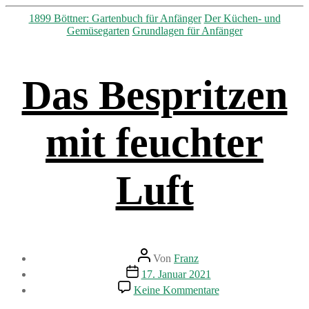
Kategorien
1899 Böttner: Gartenbuch für Anfänger
Der Küchen- und
Gemüsegarten
Grundlagen für Anfänger
Das Bespritzen
mit feuchter
Luft
Beitragsautor
Von
Franz
Beitragsdatum
17. Januar 2021
zu
Keine Kommentare
Das