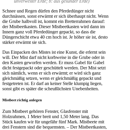
unverwester Erde; b: aus gesunder Erde)
Schnee und Regen dürfen den Pferdedünger nicht
durchnässen, sonst erwärmt er sich überhaupt nicht. Wenn
die Grube halbvoll ist, kommt ein Bretterrahmen darauf:
der Mistbeetkasten. Dieser Mistbeetkasten wird dann im
Innern ganz voll Pferdedünger gepackt, so dass die
Düngerschicht etwa 40 cm hoch ist. Je höher sie ist, desto
stärker erwärmt sie sich.
Das Einpacken des Mistes ist eine Kunst, die erlernt sein
will. Der Mist darf nicht korbweise in die Grube oder in
den Kasten geworfen werden. Er muss Gabel für Gabel
dicht festgepackt oder geschüttelt werden. Der Mist setzt
sich nämlich, wenn er sich erwärmt; er wird sich ganz
gleichmäßig setzen, wenn er gleichmäßig gepackt und
festgetreten ist. Er darf an keiner Stelle klumpig liegen,
sonst gibt es später die scheußlichsten Unebenheiten.
Mistbeet richtig anlegen
Zum Mistbeet gehören Fenster, Glasfenster mit
Holzrahmen, 1 Meter breit und 1,50 Meter lang. Das
Stück kaufen wir für ungefähr fünf Mark. Mistbeete mit
drei Fenstern sind die bequemsten. – Der Mistbeetkasten,