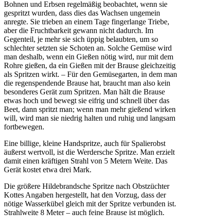
Bohnen und Erbsen regelmäßig beobachtet, wenn sie
gespritzt wurden, dass dies das Wachsen ungemein
anregte. Sie trieben an einem Tage fingerlange Triebe,
aber die Fruchtbarkeit gewann nicht dadurch. Im
Gegenteil, je mehr sie sich üppig belaubten, um so
schlechter setzten sie Schoten an. Solche Gemüse wird
man deshalb, wenn ein Gießen nötig wird, nur mit dem
Rohre gießen, da ein Gießen mit der Brause gleichzeitig
als Spritzen wirkt. – Für den Gemüsegarten, in dem man
die regenspendende Brause hat, braucht man also kein
besonderes Gerät zum Spritzen. Man hält die Brause
etwas hoch und bewegt sie eifrig und schnell über das
Beet, dann spritzt man; wenn man mehr gießend wirken
will, wird man sie niedrig halten und ruhig und langsam
fortbewegen.
Eine billige, kleine Handspritze, auch für Spalierobst
äußerst wertvoll, ist die Werdersche Spritze. Man erzielt
damit einen kräftigen Strahl von 5 Metern Weite. Das
Gerät kostet etwa drei Mark.
Die größere Hildebrandsche Spritze nach Obstzüchter
Kottes Angaben hergestellt, hat den Vorzug, dass der
nötige Wasserkübel gleich mit der Spritze verbunden ist.
Strahlweite 8 Meter – auch feine Brause ist möglich.