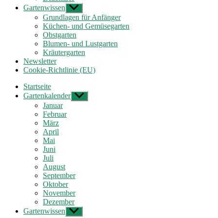
Gartenwissen
Untermenü
anzeigen
Grundlagen für Anfänger
Küchen- und Gemüsegarten
Obstgarten
Blumen- und Lustgarten
Kräutergarten
Newsletter
Cookie-Richtlinie (EU)
Startseite
Gartenkalender
Untermenü
anzeigen
Januar
Februar
März
April
Mai
Juni
Juli
August
September
Oktober
November
Dezember
Gartenwissen
Untermenü