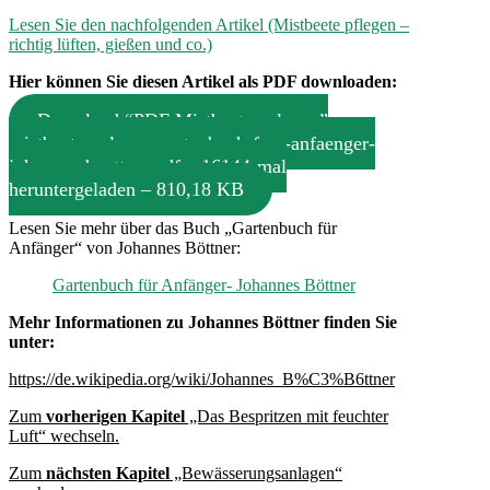
Lesen Sie den nachfolgenden Artikel (Mistbeete pflegen –
richtig lüften, gießen und co.)
Hier können Sie diesen Artikel als PDF downloaden:
Download “PDF Mistbeete anlegen”
mistbeete-anlegen-gartenbuch-fuer-anfaenger-
johannes-boettner.pdf – 16144-mal
heruntergeladen – 810,18 KB
Lesen Sie mehr über das Buch „Gartenbuch für
Anfänger“ von Johannes Böttner:
Gartenbuch für Anfänger- Johannes Böttner
Mehr Informationen zu Johannes Böttner finden Sie
unter:
https://de.wikipedia.org/wiki/Johannes_B%C3%B6ttner
Zum
vorherigen Kapitel
„Das Bespritzen mit feuchter
Luft
“ wechseln.
Zum
nächsten Kapitel
„Bewässerungsanlagen“