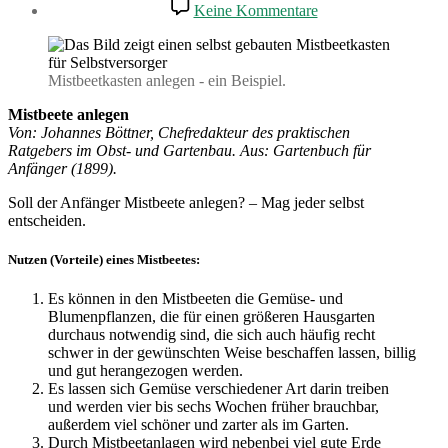
zu
Keine Kommentare
Mistbeete
anlegen
–
eine
Mistbeetkasten anlegen - ein Beispiel.
Anleitung
Mistbeete anlegen
Von: Johannes Böttner, Chefredakteur des praktischen
Ratgebers im Obst- und Gartenbau. Aus: Gartenbuch für
Anfänger (1899).
Soll der Anfänger Mistbeete anlegen? – Mag jeder selbst
entscheiden.
Nutzen (Vorteile) eines Mistbeetes:
Es können in den Mistbeeten die Gemüse- und
Blumenpflanzen, die für einen größeren Hausgarten
durchaus notwendig sind, die sich auch häufig recht
schwer in der gewünschten Weise beschaffen lassen, billig
und gut herangezogen werden.
Es lassen sich Gemüse verschiedener Art darin treiben
und werden vier bis sechs Wochen früher brauchbar,
außerdem viel schöner und zarter als im Garten.
Durch Mistbeetanlagen wird nebenbei viel gute Erde