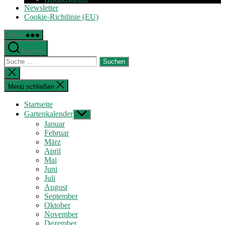
Newsletter
Cookie-Richtlinie (EU)
Menü
Suchen
Suche
nach:
Suche
schließen
Menü schließen
Startseite
Gartenkalender
Untermenü
anzeigen
Januar
Februar
März
April
Mai
Juni
Juli
August
September
Oktober
November
Dezember