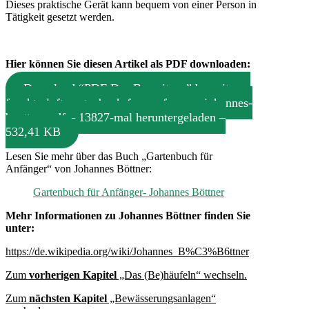
Dieses praktische Gerät kann bequem von einer Person in
Tätigkeit gesetzt werden.
Hier können Sie diesen Artikel als PDF downloaden:
Download “PDF Das Bespritzen”
bespritzen-
feuchte-luft-gartenbuch-fuer-anfaenger-johannes-
boettner.pdf – 13827-mal heruntergeladen –
532,41 KB
Lesen Sie mehr über das Buch „Gartenbuch für
Anfänger“ von Johannes Böttner:
Gartenbuch für Anfänger- Johannes Böttner
Mehr Informationen zu Johannes Böttner finden Sie
unter:
https://de.wikipedia.org/wiki/Johannes_B%C3%B6ttner
Zum
vorherigen Kapitel
„Das (Be)häufeln“ wechseln.
Zum
nächsten Kapitel
„Bewässerungsanlagen“