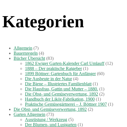
Kategorien
Allgemein
(7)
Bauernregeln
(4)
Bücher Übersicht
(83)
1862 Ewiger Garten-Kalender Carl Umlauff
(12)
1888 – Der praktische Ratgeber
(1)
1899 Böttner: Gartenbuch für Anfänger
(60)
Die Ausbeute in der Natur
(4)
Die Biene – Illustriertes Familienblatt
(1)
Die Hausfrau, Gattin und Mutter – 1880.
(1)
Die Obst- und Gemüseverwertung, 1892
(2)
Handbuch der Likör-Fabrikation, 1900
(1)
Praktische Gemüsegärtnerei – J. Böttner 1907
(1)
Die Obst- und Gemüseverwertung, 1892
(2)
Garten Allgemein
(73)
Ausrüstung / Werkzeug
(5)
Der Blumen- und Lustgarten
(1)