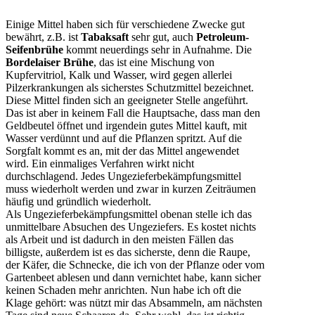
Einige Mittel haben sich für verschiedene Zwecke gut
bewährt, z.B. ist
Tabaksaft
sehr gut, auch
Petroleum-
Seifenbrühe
kommt neuerdings sehr in Aufnahme. Die
Bordelaiser Brühe
, das ist eine Mischung von
Kupfervitriol, Kalk und Wasser, wird gegen allerlei
Pilzerkrankungen als sicherstes Schutzmittel bezeichnet.
Diese Mittel finden sich an geeigneter Stelle angeführt.
Das ist aber in keinem Fall die Hauptsache, dass man den
Geldbeutel öffnet und irgendein gutes Mittel kauft, mit
Wasser verdünnt und auf die Pflanzen spritzt. Auf die
Sorgfalt kommt es an, mit der das Mittel angewendet
wird. Ein einmaliges Verfahren wirkt nicht
durchschlagend. Jedes Ungezieferbekämpfungsmittel
muss wiederholt werden und zwar in kurzen Zeiträumen
häufig und gründlich wiederholt.
Als Ungezieferbekämpfungsmittel obenan stelle ich das
unmittelbare Absuchen des Ungeziefers. Es kostet nichts
als Arbeit und ist dadurch in den meisten Fällen das
billigste, außerdem ist es das sicherste, denn die Raupe,
der Käfer, die Schnecke, die ich von der Pflanze oder vom
Gartenbeet ablesen und dann vernichtet habe, kann sicher
keinen Schaden mehr anrichten. Nun habe ich oft die
Klage gehört: was nützt mir das Absammeln, am nächsten