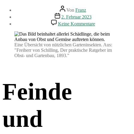
Beitragsautor
Von
Franz
Beitragsdatum
2. Februar 2023
zu
Keine Kommentare
Feinde
und
Freunde
–
Eine Übersicht von nützlichen Garteninsekten. Aus:
Nützlinge
"Freiherr von Schilling, Der praktische Ratgeber im
im
Obst- und Gartenbau, 1893."
Garten
Feinde
und