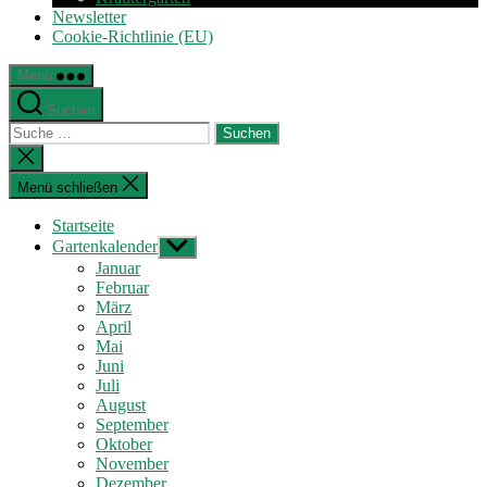
Newsletter
Cookie-Richtlinie (EU)
Menü
Suchen
Suche
nach:
Suche
schließen
Menü schließen
Startseite
Gartenkalender
Untermenü
anzeigen
Januar
Februar
März
April
Mai
Juni
Juli
August
September
Oktober
November
Dezember