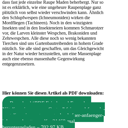
dass fast jede einzelne Raupe Maden beherbergt. Nur so
ist es erklärlich, wie eine ungeheure Raupenplage ganz
plötzlich von selbst wieder verschwinden kann. Ähnlich
den Schlupfwespen (Ichneumoniden) wirken die
Mordfliegen (Tachineen). Noch in den winzigsten
Insekten und in den Insekteneiern kommen Schmarotzer
vor, die Larven kleinster Wespchen, Brakoniden und
Zehrwespchen. Alle diese noch so wenig bekannten
Tierchen sind uns Gartenbautreibenden in hohem Grade
nützlich. Sie alle sind geschaffen, um das Gleichgewicht
in der Natur wieder herzustellen, um eine Massenplage
auch eine ebenso massenhafte Gegenwirkung
entgegenzusetzen.
Hier können Sie diesen Artikel als PDF downloaden:
Download “PDF Feinde und Freunde –
Nützlinge in unserem Garten”
feine-und-freunde-
nuetzlinge-im-garten-gartenbuch-fuer-anfaenger-
johannes-boettner.pdf – 21468-mal
heruntergeladen – 702,97 KB