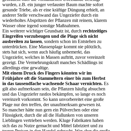
wurden, z.B. ein junger verlauster Baum machte sofort
gesunde Triebe, als er eine kräftige Düngung erhielt, an
anderer Stelle verschwand das Ungeziefer durch ein
wiederholtes Abspritzen der Pflanzen mit reinem, klarem
Wasser ohne irgend sonstige Maßnahmen.
Ein weiterer wichtiger Grundsatz ist, durch
rechtzeitiges
Eingreifen vorzubeugen und die Plage sich nicht
ausbreiten zu lassen
, sondern schon im Entstehen zu
unterdrücken. Eine Massenplage kommt nie plötzlich,
stets hat sich, wenn auch häufig unbemerkt, das
Ungeziefer, welches in Massen auftritt, zuvor vereinzelt
gezeigt. Die Vermehrungskraft manches Schädlings ist
allerdings eine gewaltige.
Mit einem Druck des Fingers könnten wir im
Frühjahre oft die Stammeltern einer bis zum Herbst
in das tausendfache wachsende Schaar vernichten.
Es
gilt also aufmerksam sein, die Pflanzen häufig absuchen
und das Ungeziefer rastlos bekämpfen, so lange es noch
vereinzelt vorkommt. So kann unvorbereitet eine große
Plage nur den treffen, der unaufmerksam gewesen ist.
So mancher hätte nun gern ein Pülverchen oder eine
Flüssigkeit, durch die all die Hallunken von unseren
Lieblingen vertrieben werden. Kluge Fabrikaten haben
sich das zu Nutze gemacht und Mittel fabriziert und zu
teuren Preisen in den Handel gebracht. Wer aber die große