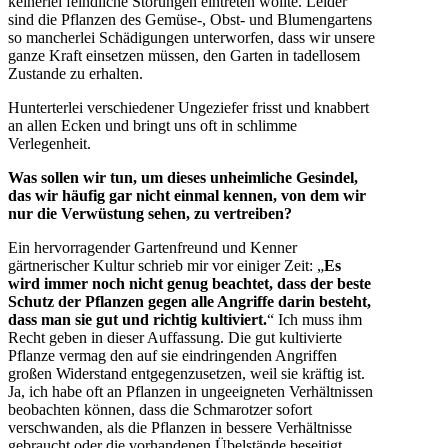
keinerlei feindliche Störungen eintreten wollte. Leider
sind die Pflanzen des Gemüse-, Obst- und Blumengartens
so mancherlei Schädigungen unterworfen, dass wir unsere
ganze Kraft einsetzen müssen, den Garten in tadellosem
Zustande zu erhalten.
Hunterterlei verschiedener Ungeziefer frisst und knabbert
an allen Ecken und bringt uns oft in schlimme
Verlegenheit.
Was sollen wir tun, um dieses unheimliche Gesindel,
das wir häufig gar nicht einmal kennen, von dem wir
nur die Verwüstung sehen, zu vertreiben?
Ein hervorragender Gartenfreund und Kenner
gärtnerischer Kultur schrieb mir vor einiger Zeit: „
Es
wird immer noch nicht genug beachtet, dass der beste
Schutz der Pflanzen gegen alle Angriffe darin besteht,
dass man sie gut und richtig kultiviert.
“ Ich muss ihm
Recht geben in dieser Auffassung. Die gut kultivierte
Pflanze vermag den auf sie eindringenden Angriffen
großen Widerstand entgegenzusetzen, weil sie kräftig ist.
Ja, ich habe oft an Pflanzen in ungeeigneten Verhältnissen
beobachten können, dass die Schmarotzer sofort
verschwanden, als die Pflanzen in bessere Verhältnisse
gebraucht oder die vorhandenen Übelstände beseitigt