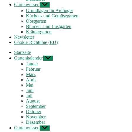
Gartenwissen
Untermenü
anzeigen
Grundlagen für Anfänger
Küchen- und Gemüsegarten
Obstgarten
Blumen- und Lustgarten
Kräutergarten
Newsletter
Cookie-Richtlinie (EU)
Startseite
Gartenkalender
Untermenü
anzeigen
Januar
Februar
März
April
Mai
Juni
Juli
August
September
Oktober
November
Dezember
Gartenwissen
Untermenü