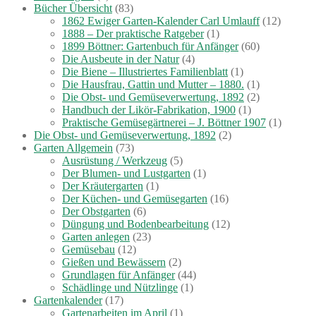
Bücher Übersicht
(83)
1862 Ewiger Garten-Kalender Carl Umlauff
(12)
1888 – Der praktische Ratgeber
(1)
1899 Böttner: Gartenbuch für Anfänger
(60)
Die Ausbeute in der Natur
(4)
Die Biene – Illustriertes Familienblatt
(1)
Die Hausfrau, Gattin und Mutter – 1880.
(1)
Die Obst- und Gemüseverwertung, 1892
(2)
Handbuch der Likör-Fabrikation, 1900
(1)
Praktische Gemüsegärtnerei – J. Böttner 1907
(1)
Die Obst- und Gemüseverwertung, 1892
(2)
Garten Allgemein
(73)
Ausrüstung / Werkzeug
(5)
Der Blumen- und Lustgarten
(1)
Der Kräutergarten
(1)
Der Küchen- und Gemüsegarten
(16)
Der Obstgarten
(6)
Düngung und Bodenbearbeitung
(12)
Garten anlegen
(23)
Gemüsebau
(12)
Gießen und Bewässern
(2)
Grundlagen für Anfänger
(44)
Schädlinge und Nützlinge
(1)
Gartenkalender
(17)
Gartenarbeiten im April
(1)