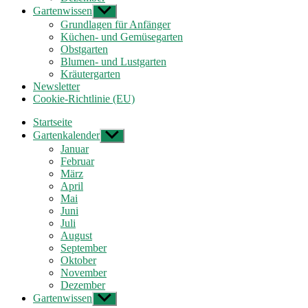
Gartenwissen
Untermenü
anzeigen
Grundlagen für Anfänger
Küchen- und Gemüsegarten
Obstgarten
Blumen- und Lustgarten
Kräutergarten
Newsletter
Cookie-Richtlinie (EU)
Startseite
Gartenkalender
Untermenü
anzeigen
Januar
Februar
März
April
Mai
Juni
Juli
August
September
Oktober
November
Dezember
Gartenwissen
Untermenü