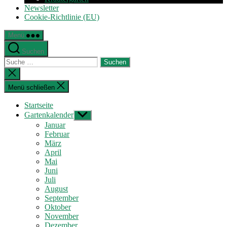
Newsletter
Cookie-Richtlinie (EU)
Menü
Suchen
Suche
nach:
Suche
schließen
Menü schließen
Startseite
Gartenkalender
Untermenü
anzeigen
Januar
Februar
März
April
Mai
Juni
Juli
August
September
Oktober
November
Dezember