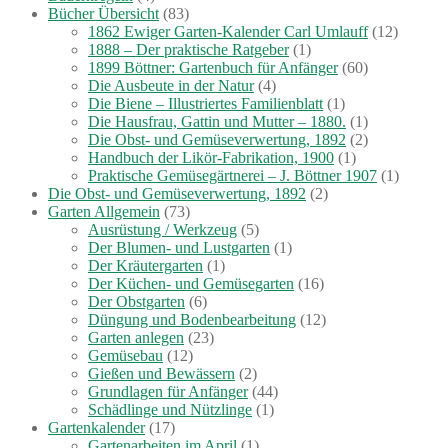
Bücher Übersicht
(83)
1862 Ewiger Garten-Kalender Carl Umlauff
(12)
1888 – Der praktische Ratgeber
(1)
1899 Böttner: Gartenbuch für Anfänger
(60)
Die Ausbeute in der Natur
(4)
Die Biene – Illustriertes Familienblatt
(1)
Die Hausfrau, Gattin und Mutter – 1880.
(1)
Die Obst- und Gemüseverwertung, 1892
(2)
Handbuch der Likör-Fabrikation, 1900
(1)
Praktische Gemüsegärtnerei – J. Böttner 1907
(1)
Die Obst- und Gemüseverwertung, 1892
(2)
Garten Allgemein
(73)
Ausrüstung / Werkzeug
(5)
Der Blumen- und Lustgarten
(1)
Der Kräutergarten
(1)
Der Küchen- und Gemüsegarten
(16)
Der Obstgarten
(6)
Düngung und Bodenbearbeitung
(12)
Garten anlegen
(23)
Gemüsebau
(12)
Gießen und Bewässern
(2)
Grundlagen für Anfänger
(44)
Schädlinge und Nützlinge
(1)
Gartenkalender
(17)
Gartenarbeiten im April
(1)