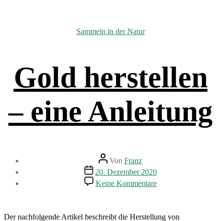
Kategorien
Sammeln in der Natur
Gold herstellen
– eine Anleitung
Beitragsautor
Von
Franz
Beitragsdatum
20. Dezember 2020
zu
Keine Kommentare
Gold
herstellen
–
eine
Der nachfolgende Artikel beschreibt die Herstellung von