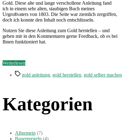
Anleitung
Gold. Diese alte und lange verschollene Anleitung fand
ich in einem sehr alten, staubigen Buch meines
Urgroßvaters von 1803. Die Seite war ziemlich zergriffen,
doch ich konnte den Inhalt noch entschlüsseln.
Nutzen Sie diese Anleitung zum Gold herstellen – und
geben mir in den Kommentaren gerne Feedback, ob es bei
Ihnen funktioniert hat.
„Gold
Weiterlesen
herstellen
Schlagwörter
–
gold anleitung
,
gold herstellen
,
gold selber machen
eine
Anleitung“
Kategorien
Allgemein
(7)
Bauernregeln
(4)