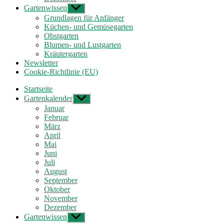
Gartenwissen
Untermenü
anzeigen
Grundlagen für Anfänger
Küchen- und Gemüsegarten
Obstgarten
Blumen- und Lustgarten
Kräutergarten
Newsletter
Cookie-Richtlinie (EU)
Startseite
Gartenkalender
Untermenü
anzeigen
Januar
Februar
März
April
Mai
Juni
Juli
August
September
Oktober
November
Dezember
Gartenwissen
Untermenü