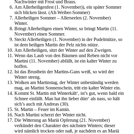
Nachwinter mit Frost und Braus.
Am Allerheiligenfest (1. November)), ein später Sommer
sich blicken lässt. (Alt-Weiber-Sommer)
Allerheiligen Sommer – Allerseelen (2. November)
Winter.
Bringt Allerheiligen einen Winter, so bringt Martin (11.
November) einen Sommer.
Steckt Allerheiligen (1. November) in der Pudelmütze, so
ist dem heiligen Martin der Pelz nichts nütze.
Am Allerheiligen, sitzt der Winter auf den Zweigen.
Wenn das Laub von den Bäumen und Reben nicht vor
Martini (11. November) abfällt, ist ein kalter Winter zu
hoffen.
Ist das Brustbein der Martins-Gans weiß, so wird der
Winter streng.
Wolken am Martinstag, der Winter unbeständig werden
mag, an Martini Sonnenschein, tritt ein kalter Winter ein.
Kommt St. Martin mit Winterkält‘, ist’s gut, wenn bald ein
Schnee einfällt. Man hat ihn lieber dürr‘ als nass, so hält
sich’s auch mit Andreas (30).
St. Martin – Feuer im Kamin.
Nach Martini scherzt der Winter nicht.
Die Witterung an Mariä Opferung (21. November)
verkündet den Charakter des nächsten Winters; dieser
wird nämlich trocken oder naß, je nachdem es an Mariä