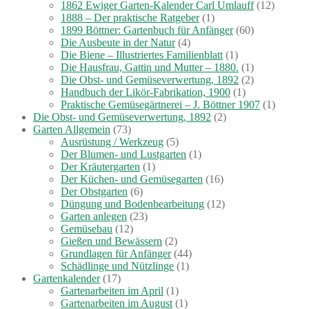
1862 Ewiger Garten-Kalender Carl Umlauff
(12)
1888 – Der praktische Ratgeber
(1)
1899 Böttner: Gartenbuch für Anfänger
(60)
Die Ausbeute in der Natur
(4)
Die Biene – Illustriertes Familienblatt
(1)
Die Hausfrau, Gattin und Mutter – 1880.
(1)
Die Obst- und Gemüseverwertung, 1892
(2)
Handbuch der Likör-Fabrikation, 1900
(1)
Praktische Gemüsegärtnerei – J. Böttner 1907
(1)
Die Obst- und Gemüseverwertung, 1892
(2)
Garten Allgemein
(73)
Ausrüstung / Werkzeug
(5)
Der Blumen- und Lustgarten
(1)
Der Kräutergarten
(1)
Der Küchen- und Gemüsegarten
(16)
Der Obstgarten
(6)
Düngung und Bodenbearbeitung
(12)
Garten anlegen
(23)
Gemüsebau
(12)
Gießen und Bewässern
(2)
Grundlagen für Anfänger
(44)
Schädlinge und Nützlinge
(1)
Gartenkalender
(17)
Gartenarbeiten im April
(1)
Gartenarbeiten im August
(1)