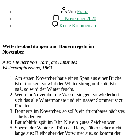
Beitragsautor
Von
Franz
Beitragsdatum
1. November 2020
zu
Keine Kommentare
Alte
Bauernregeln
im
November
Wetterbeobachtungen und Bauernregeln im
November
Aus: Freiherr von Horn, die Kunst des
Wetterprophezeiens, 1869.
Am ersten November haue einen Span aus einer Buche,
ist er trocken, so wird der Winter streng und kalt; ist er
naß, so wird der Winter feucht.
Wenn im November die Wasser steigen, so wiederholt
sich das alle Wintermonate und ein nasser Sommer ist zu
fürchten.
Donnerts im November, so soll’s ein fruchtbares nächstes
Jahr bedeuten.
Baumblüth‘ spät im Jahr, Nie ein gutes Zeichen war.
Sperret der Winter zu früh das Haus, hält er sicher nicht
lange aus; Bleibt aber der Vorwinter aus, so kommt der