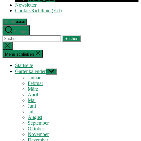
Newsletter
Cookie-Richtlinie (EU)
Menü
Suchen
Suche
nach:
Suche
schließen
Menü schließen
Startseite
Gartenkalender
Untermenü
anzeigen
Januar
Februar
März
April
Mai
Juni
Juli
August
September
Oktober
November
Dezember