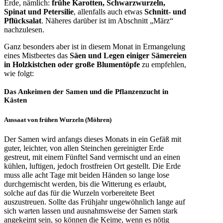
Erde, nämlich:
frühe Karotten, Schwarzwurzeln,
Spinat und Petersilie
, allenfalls auch etwas
Schnitt- und
Pflücksalat
. Näheres darüber ist im Abschnitt „März“
nachzulesen.
Ganz besonders aber ist in diesem Monat in Ermangelung
eines Mistbeetes das
Säen und Legen einiger Sämereien
in Holzkistchen oder große Blumentöpfe
zu empfehlen,
wie folgt:
Das Ankeimen der Samen und die Pflanzenzucht in
Kästen
Aussaat von frühen Wurzeln (Möhren)
Der Samen wird anfangs dieses Monats in ein Gefäß mit
guter, leichter, von allen Steinchen gereinigter Erde
gestreut, mit einem Fünftel Sand vermischt und an einen
kühlen, luftigen, jedoch frostfreien Ort gestellt. Die Erde
muss alle acht Tage mit beiden Händen so lange lose
durchgemischt werden, bis die Witterung es erlaubt,
solche auf das für die Wurzeln vorbereitete Beet
auszustreuen. Sollte das Frühjahr ungewöhnlich lange auf
sich warten lassen und ausnahmsweise der Samen stark
angekeimt sein, so können die Keime, wenn es nötig