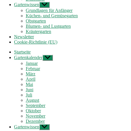
Gartenwissen
Untermenü
anzeigen
Grundlagen für Anfänger
Küchen- und Gemüsegarten
Obstgarten
Blumen- und Lustgarten
Kräutergarten
Newsletter
Cookie-Richtlinie (EU)
Startseite
Gartenkalender
Untermenü
anzeigen
Januar
Februar
März
April
Mai
Juni
Juli
August
September
Oktober
November
Dezember
Gartenwissen
Untermenü