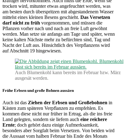
kräftiger hervorkommen. Auch muss die Erde, wenn sie
trocken wird, mitunter etwas angefeuchtet werden, was
am besten durch überspritzen mit abgestandenem Wasser
mittelst eines kleinen Besens geschieht.
Das Versetzen
darf nicht zu früh
vorgenommen, und müssen die
Pflanzen vorher nach und nach an freie Luft gewöhnt
werden. Man setze sie anfangs am Tage und später, wenn
keine kalten Nächste mehr zu befürchten sind, Tag und
Nacht der Luft aus. Hinsichtlich des Verpflanzens wird
auf Abschnitt 19 hingewiesen.
Auch Blumenkohl kann bereits im Februar bzw. März
ausgesät werden.
Frühe Erbsen und große Bohnen aussäen
Auch ist das
Ziehen der Erbsen und Großebohnen
in
Kästen zum späteren Verpflanzen zu empfehlen. Es
kommen diese nicht nur früher in Ertrag, als die ins freie
Land gelegten, sondern sie liefern auch
eine reichere
Ernte
; doch gehört dazu einige Aufmerksamkeit,
besonders aber Sorgfalt beim Versetzen. Von beiden wird
die Aussaat vom halben Februar bis Ende des Monats