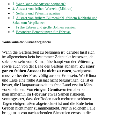
Wann kann die Aussaat beginnen?
Aussaat von frühen Wurzeln (Möhren)
Sellerie und Petersilie aussäen
Aussaat von frühem Blumenkohl, frühem Kohlrabi und
Salat zum Verpflanzen
Frühe Erbsen und große Bohnen aussäen
Besondere Bemerkungen für Februar.
Wann kann die Aussaat beginnen?
Wann die Gartenarbeit zu beginnen ist, darüber lässt sich
im allgemeinen kein bestimmter Zeitpunkt festsetzen, da
solche zu sehr vom Klima, überhaupt von der Witterung,
sowie auch von der Lage des Gartens abhängt.
Zu einer
gar zu frühen Aussaat ist nicht zu raten
, wenigstens
muss vorher der Frost völlig aus der Erde sein. Wo Klima
und Lage eine frühe Aussaat nicht begünstigen, da ist es
besser, die Hauptaussaatzeit ins freie Land erst im März
vorzunehmen. Von
einigen Gemüsesorten
aber kann
man immerhin im
Februar
etwas Samen riskieren,
vorausgesetzt, dass der Boden nach mehreren schönen
Tagen einigermaßen abgetrocknet ist und die Erde beim
Graben nicht mehr zusammenklebt. Nur in solchem Falle
bringt man von nachstehenden Sämereien etwas in die