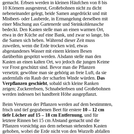
gemacht. Erbsen werden in kleinen Häufchen von 8 bis
10 Körnern ausgestreut, Großebohnen nicht zu dicht
nebeneinander gelegt, beide Samen angedrückt und mit
Mistbeet- oder Lauberde, in Ermangelung derselben mit
einer Mischung aus Gartenerde und Steinkohlenasche
bedeckt. Den Kasten stelle man an einen warmen Ort,
etwa in der Küche auf eine Bank, und zwar so lange, bis
die Samen sich heben. Während dieser Zeit muss
zuweilen, wenn die Erde trocken wird, etwas
abgestandenes Wasser mit einem kleinen Besen
darüberhin gespritzt werden. Alsdann stelle man den
Kasten an einen kalten Ort, wo jedoch die jungen Keime
vor Frost geschützt sind. Bevor man die Pflanzen
versetztr, gewöhne man sie gehörig an freie Luft, da sie
andernfalls ein Raub der scharfen Winde würden.
Das
Verpflanzen
geschieht
, sobald sich kleine Ranken
zeigen; Zuckererbsen, Schnabelerbsen und Großebohnen
werden indessen bei handbreit Höhe ausgepflanzt.
Beim Versetzen der Pflanzen werden auf dem bestimmten,
frisch und tief gegrabenen Beet für erstere
10 – 12 cm
tiefe Löcher auf 15 – 18 cm Entfernung
, und für
letztere Rinnen bei 15 cm Abstand gemacht und die
Pflanzen vorsichtig aus dem nebenan stehenden Kasten
gehoben, wobei die Erde nicht von den Wurzelb abfallen