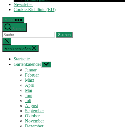
Newsletter
Cookie-Richtlinie (EU)
Menü
Suchen
Suche
nach:
Suche
schließen
Menü schließen
Startseite
Gartenkalender
Untermenü
anzeigen
Januar
Februar
März
April
Mai
Juni
Juli
August
September
Oktober
November
Dezember