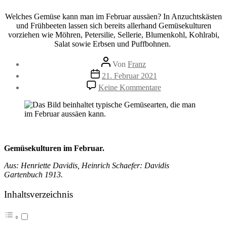
Welches Gemüse kann man im Februar aussäen? In Anzuchtskästen
und Frühbeeten lassen sich bereits allerhand Gemüsekulturen
vorziehen wie Möhren, Petersilie, Sellerie, Blumenkohl, Kohlrabi,
Salat sowie Erbsen und Puffbohnen.
Beitragsautor
Von
Franz
Beitragsdatum
21. Februar 2021
zu
Keine Kommentare
Gemüseaussaat
im
Februar
Gemüsekulturen im Februar.
Aus: Henriette Davidis, Heinrich Schaefer: Davidis
Gartenbuch 1913.
Inhaltsverzeichnis