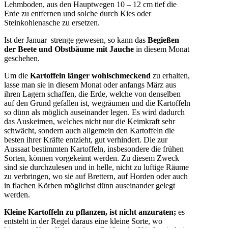
Lehmboden, aus den Hauptwegen 10 – 12 cm tief die
Erde zu entfernen und solche durch Kies oder
Steinkohlenasche zu ersetzen.
Ist der Januar strenge gewesen, so kann das
Begießen
der Beete und Obstbäume mit Jauche
in diesem Monat
geschehen.
Um die
Kartoffeln länger wohlschmeckend
zu erhalten,
lasse man sie in diesem Monat oder anfangs März aus
ihren Lagern schaffen, die Erde, welche von denselben
auf den Grund gefallen ist, wegräumen und die Kartoffeln
so dünn als möglich auseinander legen. Es wird dadurch
das Auskeimen, welches nicht nur die Keimkraft sehr
schwächt, sondern auch allgemein den Kartoffeln die
besten ihrer Kräfte entzieht, gut verhindert. Die zur
Aussaat bestimmten Kartoffeln, insbesondere die frühen
Sorten, können vorgekeimt werden. Zu diesem Zweck
sind sie durchzulesen und in helle, nicht zu luftige Räume
zu verbringen, wo sie auf Brettern, auf Horden oder auch
in flachen Körben möglichst dünn auseinander gelegt
werden.
Kleine Kartoffeln zu pflanzen, ist nicht anzuraten;
es
entsteht in der Regel daraus eine kleine Sorte, wo