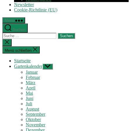
Newsletter
Cookie-Richtlinie (EU)
Menü
Suchen
Suche
nach:
Suche
schließen
Menü schließen
Startseite
Gartenkalender
Untermenü
anzeigen
Januar
Februar
März
April
Mai
Juni
Juli
August
September
Oktober
November
Dezember