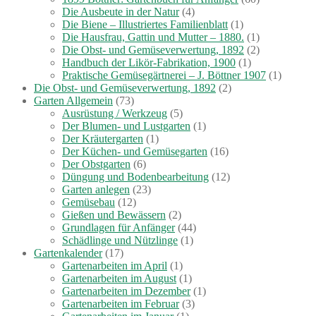
Die Ausbeute in der Natur
(4)
Die Biene – Illustriertes Familienblatt
(1)
Die Hausfrau, Gattin und Mutter – 1880.
(1)
Die Obst- und Gemüseverwertung, 1892
(2)
Handbuch der Likör-Fabrikation, 1900
(1)
Praktische Gemüsegärtnerei – J. Böttner 1907
(1)
Die Obst- und Gemüseverwertung, 1892
(2)
Garten Allgemein
(73)
Ausrüstung / Werkzeug
(5)
Der Blumen- und Lustgarten
(1)
Der Kräutergarten
(1)
Der Küchen- und Gemüsegarten
(16)
Der Obstgarten
(6)
Düngung und Bodenbearbeitung
(12)
Garten anlegen
(23)
Gemüsebau
(12)
Gießen und Bewässern
(2)
Grundlagen für Anfänger
(44)
Schädlinge und Nützlinge
(1)
Gartenkalender
(17)
Gartenarbeiten im April
(1)
Gartenarbeiten im August
(1)
Gartenarbeiten im Dezember
(1)
Gartenarbeiten im Februar
(3)