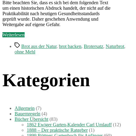
Bitte beachten Sie, dass es sich bei dem folgenden Text
um einen historischen Abdruck handelt, der nicht auf die
Praktikabilität nach heutigen Gesundheitsstandards
geprüft wurde. Daher geschehen Anwendung und
Weitergabe auf eigene Gefahr.
„Brotersatz
Weiterlesen
in
Schlagwörter
Zeiten
Brot aus der Natur
,
brot backen
,
Brotersatz
,
Naturbrot
,
der
ohne Mehl
Not“
Kategorien
Allgemein
(7)
Bauernregeln
(4)
Bücher Übersicht
(83)
1862 Ewiger Garten-Kalender Carl Umlauff
(12)
1888 – Der praktische Ratgeber
(1)
1899 Böttner: Gartenbuch für Anfänger
(60)