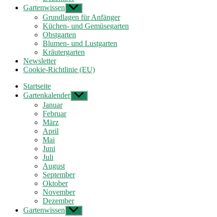
Gartenwissen
Untermenü
anzeigen
Grundlagen für Anfänger
Küchen- und Gemüsegarten
Obstgarten
Blumen- und Lustgarten
Kräutergarten
Newsletter
Cookie-Richtlinie (EU)
Startseite
Gartenkalender
Untermenü
anzeigen
Januar
Februar
März
April
Mai
Juni
Juli
August
September
Oktober
November
Dezember
Gartenwissen
Untermenü