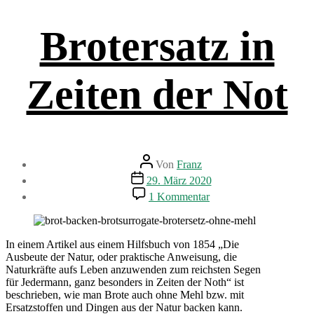
Brotersatz in
Zeiten der Not
Beitragsautor
Von
Franz
Beitragsdatum
29. März 2020
zu
1 Kommentar
Brotersatz
in
Zeiten
der
In einem Artikel aus einem Hilfsbuch von 1854 „Die
Not
Ausbeute der Natur, oder praktische Anweisung, die
Naturkräfte aufs Leben anzuwenden zum reichsten Segen
für Jedermann, ganz besonders in Zeiten der Noth“ ist
beschrieben, wie man Brote auch ohne Mehl bzw. mit
Ersatzstoffen und Dingen aus der Natur backen kann.