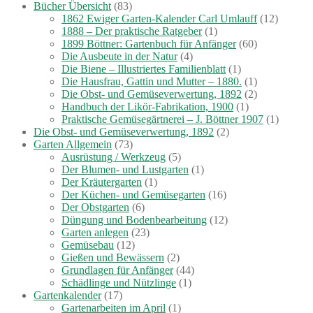
Bücher Übersicht
(83)
1862 Ewiger Garten-Kalender Carl Umlauff
(12)
1888 – Der praktische Ratgeber
(1)
1899 Böttner: Gartenbuch für Anfänger
(60)
Die Ausbeute in der Natur
(4)
Die Biene – Illustriertes Familienblatt
(1)
Die Hausfrau, Gattin und Mutter – 1880.
(1)
Die Obst- und Gemüseverwertung, 1892
(2)
Handbuch der Likör-Fabrikation, 1900
(1)
Praktische Gemüsegärtnerei – J. Böttner 1907
(1)
Die Obst- und Gemüseverwertung, 1892
(2)
Garten Allgemein
(73)
Ausrüstung / Werkzeug
(5)
Der Blumen- und Lustgarten
(1)
Der Kräutergarten
(1)
Der Küchen- und Gemüsegarten
(16)
Der Obstgarten
(6)
Düngung und Bodenbearbeitung
(12)
Garten anlegen
(23)
Gemüsebau
(12)
Gießen und Bewässern
(2)
Grundlagen für Anfänger
(44)
Schädlinge und Nützlinge
(1)
Gartenkalender
(17)
Gartenarbeiten im April
(1)