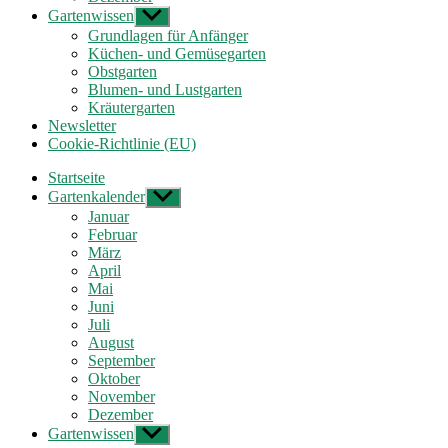
Gartenwissen
Untermenü
anzeigen
Grundlagen für Anfänger
Küchen- und Gemüsegarten
Obstgarten
Blumen- und Lustgarten
Kräutergarten
Newsletter
Cookie-Richtlinie (EU)
Startseite
Gartenkalender
Untermenü
anzeigen
Januar
Februar
März
April
Mai
Juni
Juli
August
September
Oktober
November
Dezember
Gartenwissen
Untermenü