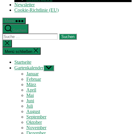
Newsletter
Cookie-Richtlinie (EU)
Menü
Suchen
Suche
nach:
Suche
schließen
Menü schließen
Startseite
Gartenkalender
Untermenü
anzeigen
Januar
Februar
März
April
Mai
Juni
Juli
August
September
Oktober
November
Dezember